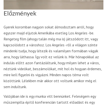
Előzmények
Gyerek koromban nagyon sokat álmodoztam arról, hogy
egyszer majd eljutok Amerikába esetleg Los Angeles -be.
Rengeteg film (ahogy talán még ma is) játszódott itt, vagy
kapcsolódott a városhoz. Los Angeles -ről a világon szinte
mindenki tudja, hogy létezik és valamilyen formában vágyik
arra, hogy láthassa. Így volt ez velünk is. Már hónapokkal az
indulás előtt azon fantáziáltunk, hogy milyen lehet a város,
néztünk videókat, beszámolókat, mit hol és hogyan érdemes,
mire kell figyelni és vigyázni. Minden napos téma volt
közöttünk. Lélekben már akkor ott voltunk amikor még el
sem indultunk.
Valójában ide is egy munka vitt bennünket. Feleségem egy
műszempilla építő konferencián tartott előadást és egy