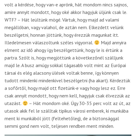
volt a kérdése, hogy van-e aprónk, hát mondom nincs sajnos,
amire annyit mondott, hogy oké akkor hagyjuk üljünk csak le.
WTF? – Hát leültünk mögé. Vártuk, hogy majd ad valami
megállóban, vagy valahol, de aztán nem. Elkezdett velünk
beszélgetni, honnan jöttünk, hogy érezzük magunkat itt.
Illedelmesen válaszoltunk széles vigyorral.
Majd annyira
elment az idő ahogy így beszélgettünk, hogy le is értünk a
partra. Szólt is, hogy megjöttünk a következőnél szálljunk
majd le. A busz amúgy sokkal tágasabb volt mint az Európai
társai és elég alacsony ülések voltak benne, így könnyen
tudott mindenki mindenkivel beszélgetni (ha akart). Kérdeztük
a sofőrtől, hogy majd ott fizetünk-e vagy hogy lesz ez. Erre
csak annyit mondott, hogy nem kell, hagyjuk csak élvezzük az
utazást.
– Hát mondom oké. Úgy 30-35 perc volt az út, az
utasok akik fel le szálltak tipikus városi emberek, ki munkába
ment ki munkából jött (feltehetőleg), de a biztonsággal
semmi gond nem volt, teljesen rendben ment minden.