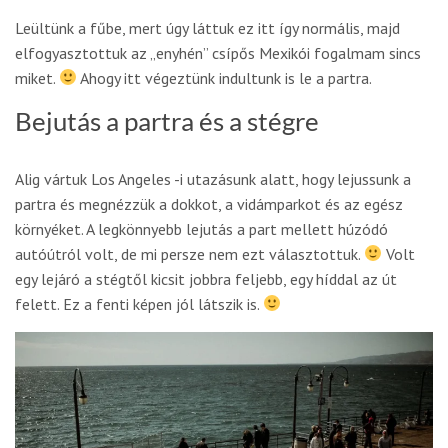
Leültünk a fűbe, mert úgy láttuk ez itt így normális, majd
elfogyasztottuk az „enyhén” csípős Mexikói fogalmam sincs
miket.
Ahogy itt végeztünk indultunk is le a partra.
Bejutás a partra és a stégre
Alig vártuk Los Angeles -i utazásunk alatt, hogy lejussunk a
partra és megnézzük a dokkot, a vidámparkot és az egész
környéket. A legkönnyebb lejutás a part mellett húzódó
autóútról volt, de mi persze nem ezt választottuk.
Volt
egy lejáró a stégtől kicsit jobbra feljebb, egy híddal az út
felett. Ez a fenti képen jól látszik is.