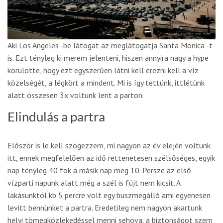
Aki Los Angeles -be látogat az meglátogatja Santa Monica -t
is. Ezt tényleg ki merem jelenteni, hiszen annyira nagy a hype
körülötte, hogy ezt egyszerűen látni kell érezni kell a víz
közelségét, a légkört a mindent. Mi is így tettünk, ittlétünk
alatt összesen 3x voltunk lent a parton.
Elindulás a partra
Először is le kell szögezzem, mi nagyon az év elején voltunk
itt, ennek megfelelően az idő rettenetesen szélsőséges, egyik
nap tényleg 40 fok a másik nap meg 10. Persze az első
vízparti napunk alatt még a szél is fújt nem kicsit. A
lakásunktól kb 5 percre volt egy buszmegálló ami egyenesen
levitt bennünket a partra. Eredetileg nem nagyon akartunk
helyi tömegközlekedéssel menni sehova, a biztonságot szem