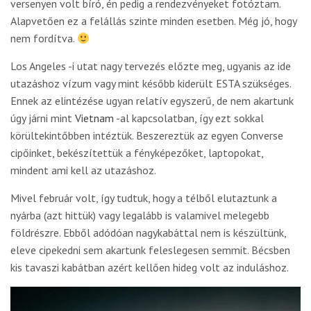
versenyen volt bíró, én pedig a rendezvényeket fotóztam.
Alapvetően ez a felállás szinte minden esetben. Még jó, hogy
nem fordítva.
Los Angeles -i utat nagy tervezés előzte meg, ugyanis az ide
utazáshoz vízum vagy mint később kiderült ESTA szükséges.
Ennek az elintézése ugyan relatív egyszerű, de nem akartunk
úgy járni mint
Vietnam
-al kapcsolatban, így ezt sokkal
körültekintőbben intéztük. Beszereztük az egyen Converse
cipőinket, bekészítettük a fényképezőket, laptopokat,
mindent ami kell az utazáshoz.
Mivel február volt, így tudtuk, hogy a télből elutaztunk a
nyárba (azt hittük) vagy legalább is valamivel melegebb
földrészre. Ebből adódóan nagykabáttal nem is készültünk,
eleve cipekedni sem akartunk feleslegesen semmit. Bécsben
kis tavaszi kabátban azért kellően hideg volt az induláshoz.