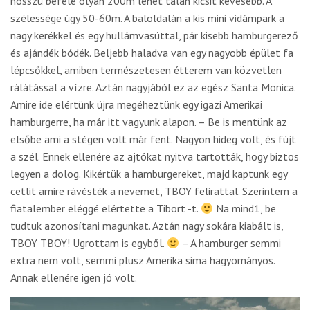
hosszú befele olyan 200m lehet talán kicsit kevesebb. A
szélessége úgy 50-60m. A baloldalán a kis mini vidámpark a
nagy kerékkel és egy hullámvasúttal, pár kisebb hamburgerező
és ajándék bódék. Beljebb haladva van egy nagyobb épület fa
lépcsőkkel, amiben természetesen étterem van közvetlen
rálátással a vízre. Aztán nagyjából ez az egész Santa Monica.
Amire ide elértünk újra megéheztünk egy igazi Amerikai
hamburgerre, ha már itt vagyunk alapon. – Be is mentünk az
elsőbe ami a stégen volt már fent. Nagyon hideg volt, és fújt
a szél. Ennek ellenére az ajtókat nyitva tartották, hogy biztos
legyen a dolog. Kikértük a hamburgereket, majd kaptunk egy
cetlit amire rávésték a nevemet, TBOY felirattal. Szerintem a
fiatalember eléggé elértette a Tibort -t.
Na mind1, be
tudtuk azonosítani magunkat. Aztán nagy sokára kiabált is,
TBOY TBOY! Ugrottam is egyből.
– A hamburger semmi
extra nem volt, semmi plusz Amerika sima hagyományos.
Annak ellenére igen jó volt.