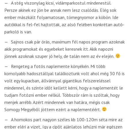
A stég viszonylag kicsi, vidámparkostul mindenestül.
Persze akinek ez jön be annak nem lesz csalódás. Elég sok
ember mászkált folyamatosan, tömegnyomor a köbön. Ide
autókkal is fel-fel hajtottak, az alsó felében konkrétan autó-
parkoló is van.
Sajnos csak pár órás, maximum fél napos program azoknak
akik programokat és egyebeket keresnek itt. Akik napozni
jönnek azoknak szuper jó hely, de talán nem az év elején.
Rengeteg a fotós naplemente könyékén. Mi több
komolyabb hadosztállyal találkoztunk volt ahol még 30 fő is
volt egy kupacban, állvánnyal gigantikus felszereléssel
mindennel, és szinte időt kellett kérni, hogy a naplementét le
tudjam fotózni ember nélkül. Többször rám is szóltak, hogy
menjek arrébb. Azért mindennek van határa, mégis csak
Somogy Megyéből jöttem ezért a naplementéért.
A homokos part nagyon széles kb 100-120m séta mire az
ember eléri a vizet, így a cipőt ajánlatos lehúzni már egészen