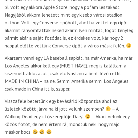
pl. volt egy akkora Apple Store, hogy a pofám leszakadt.
Nagyjából akkora lehetett mint egy kisebb városi stadion
otthon. Volt egy Converse cipőbolt, ahol ha vettél egy cipőt
akármit rányomtattak neked akármilyen mintát, logót tényleg
bármit akár a saját fotódat is, ez érdekes volt, kár hogy 2
nappal előtte vettünk Converse cipőt a város másik felén.
Akartam venni egy LA baseball sapkát, ha már Amerika, ha már
Los Angeles akkor kell egy (MUST HAVE), meg is találtam a
kiszemelt áldozatot, csak elolvastam a bent lévő cetlit:
MADE IN CHINA – na ne. Semmi Amerika semmi Los Angeles,
csak made in China itt is, szuper.
Visszafele betértünk egy bevásárló központba ahol az
üzletek között járva na ki jött velünk szemben?
– A
Walking Dead egyik főszereplője Daryl
– Akart velünk egy
közös fotót, de nem értem rá, mondtuk neki, hogy majd
máskor bocs.