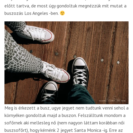
előtt tartva, de most úgy gondoltuk megnézzük mit mutat a
buszozás Los Angeles -ben.
Meg is érkezett a busz, ugye jegyet nem tudtunk venni sehol a
környéken gondoltuk majd a buszon. Felszálltunk mondom a
sofőrnek aki mellesleg nő (nem nagyon láttam korábban női
buszsofőrt), hogy kérnénk 2 jegyet Santa Monica -ig. Erre az