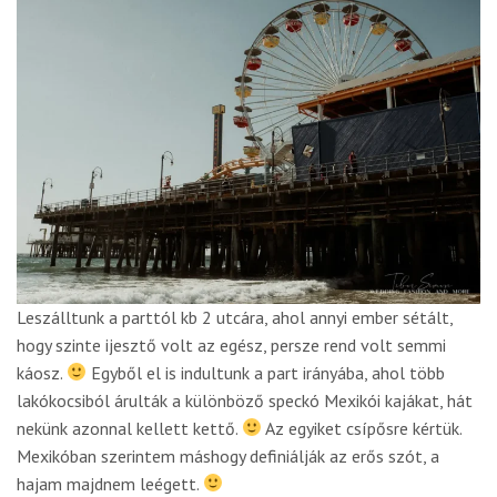
Leszálltunk a parttól kb 2 utcára, ahol annyi ember sétált,
hogy szinte ijesztő volt az egész, persze rend volt semmi
káosz.
Egyből el is indultunk a part irányába, ahol több
lakókocsiból árulták a különböző speckó Mexikói kajákat, hát
nekünk azonnal kellett kettő.
Az egyiket csípősre kértük.
Mexikóban szerintem máshogy definiálják az erős szót, a
hajam majdnem leégett.