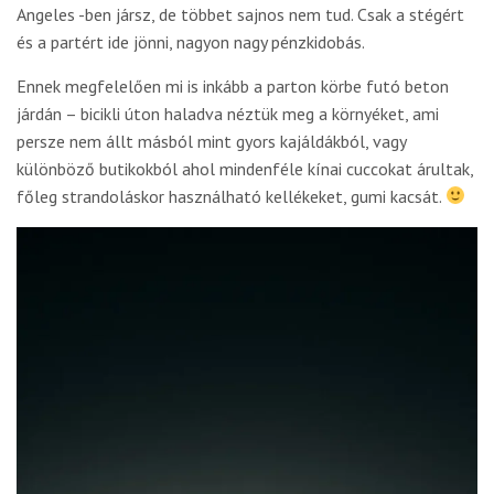
Angeles -ben jársz, de többet sajnos nem tud. Csak a stégért
és a partért ide jönni, nagyon nagy pénzkidobás.
Ennek megfelelően mi is inkább a parton körbe futó beton
járdán – bicikli úton haladva néztük meg a környéket, ami
persze nem állt másból mint gyors kajáldákból, vagy
különböző butikokból ahol mindenféle kínai cuccokat árultak,
főleg strandoláskor használható kellékeket, gumi kacsát.