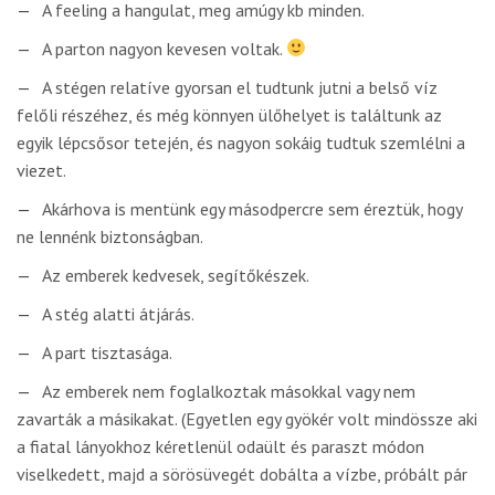
A feeling a hangulat, meg amúgy kb minden.
A parton nagyon kevesen voltak.
A stégen relatíve gyorsan el tudtunk jutni a belső víz
felőli részéhez, és még könnyen ülőhelyet is találtunk az
egyik lépcsősor tetején, és nagyon sokáig tudtuk szemlélni a
viezet.
Akárhova is mentünk egy másodpercre sem éreztük, hogy
ne lennénk biztonságban.
Az emberek kedvesek, segítőkészek.
A stég alatti átjárás.
A part tisztasága.
Az emberek nem foglalkoztak másokkal vagy nem
zavarták a másikakat. (Egyetlen egy gyökér volt mindössze aki
a fiatal lányokhoz kéretlenül odaült és paraszt módon
viselkedett, majd a sörösüvegét dobálta a vízbe, próbált pár