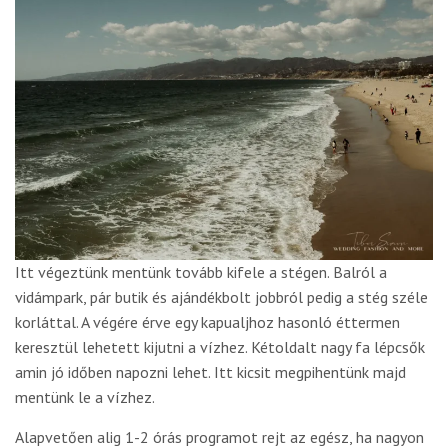
Itt végeztünk mentünk tovább kifele a stégen. Balról a
vidámpark, pár butik és ajándékbolt jobbról pedig a stég széle
korláttal. A végére érve egy kapualjhoz hasonló éttermen
keresztül lehetett kijutni a vízhez. Kétoldalt nagy fa lépcsők
amin jó időben napozni lehet. Itt kicsit megpihentünk majd
mentünk le a vízhez.
Alapvetően alig 1-2 órás programot rejt az egész, ha nagyon