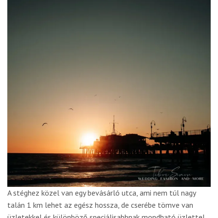
A stéghez közel van egy bevásárló utca, ami nem túl nagy
talán 1 km lehet az egész hossza, de cserébe tömve van
üzletekkel és különböző speciálisabbnak mondható üzlettel,