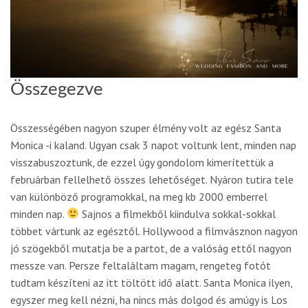
Összegezve
Összességében nagyon szuper élmény volt az egész Santa
Monica -i kaland. Ugyan csak 3 napot voltunk lent, minden nap
visszabuszoztunk, de ezzel úgy gondolom kimerítettük a
februárban fellelhető összes lehetőséget. Nyáron tutira tele
van különböző programokkal, na meg kb 2000 emberrel
minden nap.
Sajnos a filmekből kiindulva sokkal-sokkal
többet vártunk az egésztől. Hollywood a filmvásznon nagyon
jó szögekből mutatja be a partot, de a valóság ettől nagyon
messze van. Persze feltaláltam magam, rengeteg fotót
tudtam készíteni az itt töltött idő alatt. Santa Monica ilyen,
egyszer meg kell nézni, ha nincs más dolgod és amúgy is Los