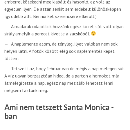
emberrel kötekedni meg kiabált és hasonló, ez volt az
egyetlen ilyen. De aztán senkit sem érdekelt különösképpen
így odébb állt. Bennünket szerencsére elkerült.)
A madarak odajöttek hozzánk egész közel, sőt volt olyan
sirály amelyik a perecet kivette a zacskóból.
A naplemente atom, de tényleg, ilyet valóban nem sok
helyen látni. A fotók között elég sok naplementés képet
lőttem.
Tetszett az, hogy február van de mégis a nap melegen süt.
A víz ugyan borzasztóan hideg, de a parton a homokot már
átmelegítette a nap, egész nap mezitláb lehetett lenni
mégsem fáztunk meg.
Ami nem tetszett Santa Monica -
ban