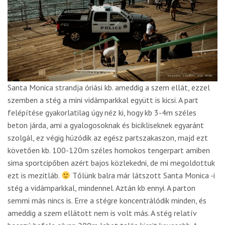
Santa Monica strandja óriási kb. ameddig a szem ellát, ezzel
szemben a stég a mini vidámparkkal együtt is kicsi. A part
felépítése gyakorlatilag úgy néz ki, hogy kb 3-4m széles
beton járda, ami a gyalogosoknak és bicikliseknek egyaránt
szolgál, ez végig húzódik az egész partszakaszon, majd ezt
követően kb. 100-120m széles homokos tengerpart amiben
sima sportcipőben azért bajos közlekedni, de mi megoldottuk
ezt is mezitláb.
Tőlünk balra már látszott Santa Monica -i
stég a vidámparkkal, mindennel. Aztán kb ennyi. A parton
semmi más nincs is. Erre a stégre koncentrálódik minden, és
ameddig a szem ellátott nem is volt más. A stég relatív