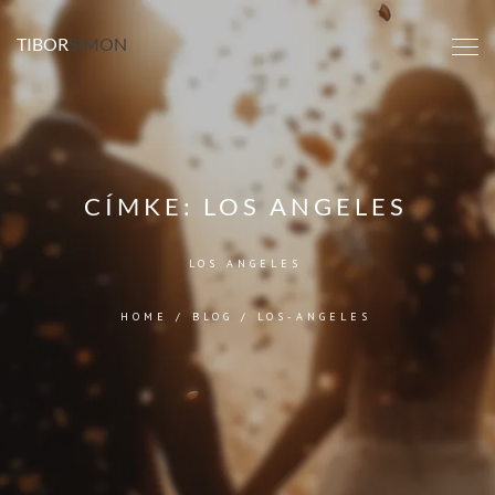
TIBOR
SIMON
CÍMKE:
LOS ANGELES
LOS ANGELES
HOME
/
BLOG
/
LOS-ANGELES