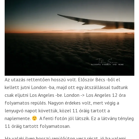
Az utazás rettentően hosszú volt. Először Bécs -ből el
kellett jutni London -ba, majd ott egy átszállással tudtunk
csak eljutni Los Angeles -be. London -> Los Angeles 12 óra
folyamatos repülés. Nagyon érdekes volt, mert végig a
lenyugvó napot követtük, közel 11 óráig tartott a
naplemente.
A fenti fotón jól látszik. Ez a látvány tényleg
11 óráig tartott folyamatosan.
Ha valaki ilyen hosszú repülőúton vesz részt, jó ha valami