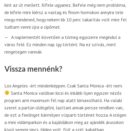
kint az út mellett. Kifele ugyanez. Befele még nem probléma,
de kifele mire kiérsz a vastag és finom homokon annyira tele
megy mindened, hogy nekem kb 10 perc takarítás volt mire fel
tudtam venni újra a cipőmet.
A naplementét követően a tömeg egyszerre megindul a
város felé. Ez minden nap így történt. Na ez szívás, mert
rengetegen vannak.
Vissza mennénk?
Los Angeles -ért mindenképpen. Csak Santa Monica -ért nem.
Santa Monica valóban kicsi és inkább ilyen egyszer nézős
program ami maximum fél nap alatt kimaxolható. Ha valaki
szeret a partün üldögélni, lazítani annak persze rendben van,
de ezt a feelinget bármilyen vízparti történet hozza. A stégen
a mini vidámparkon és a kajáldákon meg az ajándék árusokon
kívül semmi sincs. Hideg volt, fújt a szél, kabátban