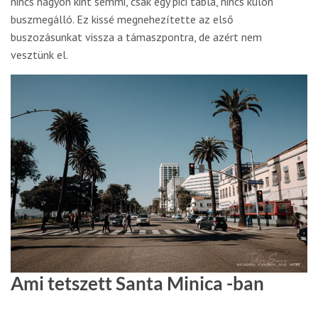
nincs nagyon kint semmi, csak egy pici tábla, nincs külön
buszmegálló. Ez kissé megnehezítette az első
buszozásunkat vissza a támaszpontra, de azért nem
vesztünk el.
Ami tetszett Santa Minica -ban