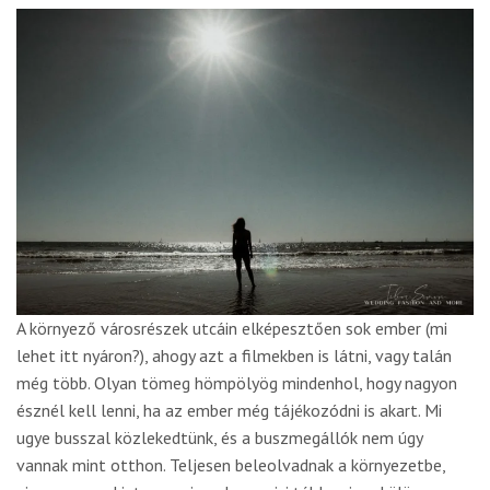
A környező városrészek utcáin elképesztően sok ember (mi
lehet itt nyáron?), ahogy azt a filmekben is látni, vagy talán
még több. Olyan tömeg hömpölyög mindenhol, hogy nagyon
észnél kell lenni, ha az ember még tájékozódni is akart. Mi
ugye busszal közlekedtünk, és a buszmegállók nem úgy
vannak mint otthon. Teljesen beleolvadnak a környezetbe,