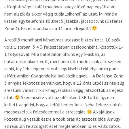
elfoglaltságot talál magának, vagy előző nap egyáltalán
nem alszik és akkor végig tudja „pihenni” az utat. Mi mind a
ketten egy telefonra tölthető játékkal játszottunk (Defense
Zone 3). Ezzel mondhatni a 11 óra „elrepült”.
A repülő mondhatni kényelmes utazást biztosított, 10 szék
volt 1 sorban, 3 4 3 felosztásban oszloponként, közöttük 1-
1 folyosóval. Mi a baloldalon ültünk egy 3-asban, ás
hatalmas mákunk volt, mert nem ült mellettünk a 3. széken
senki, így feleségemnek volt egy kisebb fekhelye amin pont
elfért amikor úgy gondolta nyújtózik egyet. – A Defense Zone
3 annyira lekötött bennünket, hogy a 12 órás útból szinte alig
éreztünk valamit, kis kihagyásokkal végig játszottuk az egész
utat.
Szerencsére volt az üléseken USB töltő, így nem
kellett aggódni, hogy a telók lemerülnek. Néha felnéztünk és
megbeszéltük feleségemmel a stratégiát.
A kajálások
között alig vettük észre a több órás átjátszott időt. Amúgy
az repülőn felszolgált étel meglehetősen jó és változatos,