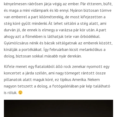
kényelmesen ráérősen járja végig az ember. Pár étterem, büfé,
és maga a mini vidámpark és kb ennyi. Nyáron biztosan tömve
van emberrel a part kilóméterekig, de most kifejezetten a
stég köré gyűlt mindenki. Át lehet sétálni a stég alatt, ami
durván jó, de ennek is elmegy a varázsa pár kör után. A part
ahogy azt a filmekben is láthatjuk tele van őrbódékkal.
Gyümölcsárus nénik és bácsik sétálgatnak az emberek között,
kínálják a portékáikat. Így februárban kicsit melankólikus a
dolog, biztosan sokkal másabb nyár derekán.
Kifele menet egy fiatalokból álló rock zenekar nyomott egy
koncertet a járda szélén, ami nagy tömeget rántott össze
pillanatok alatt maguk köré, ez tipikus Amerika. Nekem
nagyon tetszett a dolog, a fotógalériában pár kép található
is róluk.