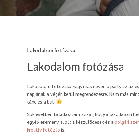
Lakodalom fotózása
Lakodalom fotózása
Lakodalom fotózása vagy más néven a party az az e
napjának a végén kerül megrendezésre. Nem más mint 
tánc és a buli.
Sok esetben találkoztam azzal, hogy a lakodalom he
egyéb esemény is, pl.: a készülődések és a
polgári sze
kreatív fotózás
is.