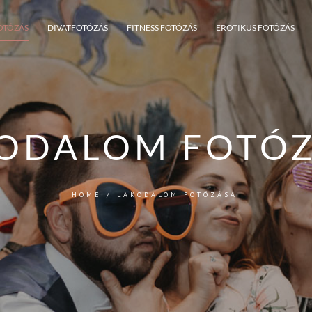
OTÓZÁS
DIVATFOTÓZÁS
FITNESS FOTÓZÁS
EROTIKUS FOTÓZÁS
ODALOM FOTÓ
HOME
/
LAKODALOM FOTÓZÁSA