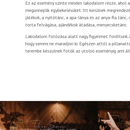
Ez az esemény szinte minden lakodalom része, ahol a
megünneplik egybekelésüket. Itt kerülnek megrendez
játékok, a nyitótánc, a apa-lánya és az anya-fia tánc
torta felvágása, ajándékok átadása, menyecsketánc.
Lakodalom fotózása alatt nagy figyelmet fordítunk
hogy semmi ne maradjon ki. Egészen attól a pillanatt
terembe készülnek fotók az utolsó eseményig ami ál