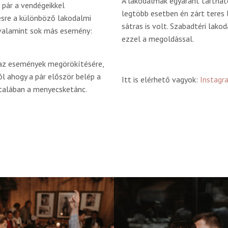
A lakodalmak egyaránt tartható
 pár a vendégeikkel
legtöbb esetben én zárt teres
ésre a különböző lakodalmi
sátras is volt. Szabadtéri lak
, valamint sok más esemény:
ezzel a megoldással.
 az események megörökítésére,
ól ahogy a pár először belép a
Itt is elérhető vagyok:
Instagr
talában a menyecsketánc.