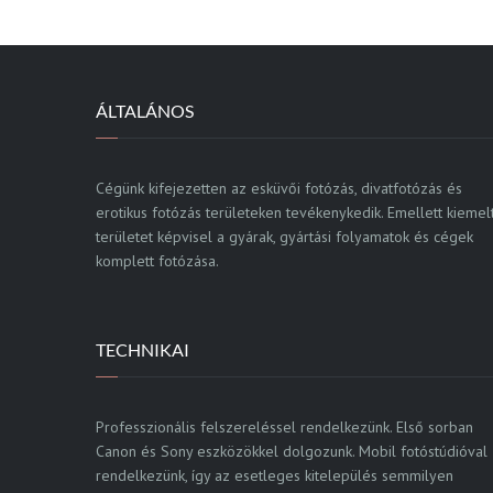
ÁLTALÁNOS
Cégünk kifejezetten az esküvői fotózás, divatfotózás és
erotikus fotózás területeken tevékenykedik. Emellett kiemel
területet képvisel a gyárak, gyártási folyamatok és cégek
komplett fotózása.
TECHNIKAI
Professzionális felszereléssel rendelkezünk. Első sorban
Canon és Sony eszközökkel dolgozunk. Mobil fotóstúdióval
rendelkezünk, így az esetleges kitelepülés semmilyen