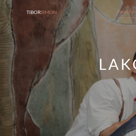
TIBOR
SIMON
ESKÜVŐ F
LAK