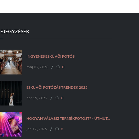
BEJEGYZÉSEK
INGYENES ESKÜVŐI FOTÓS
/
máj 03, 2026
0
ESKÜVŐI FOTÓZÁS TRENDEK 2025
/
ápr 19, 2025
0
HOGYAN VÁLASSZ TERMÉKFOTÓST? – ÚTMUTATÓ VÁLLALKOZÁSOKNAK
/
jan 12, 2025
0