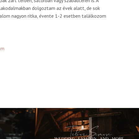
ak zárt térben, sátorban vagy szabadtéren is. A
 lakodalmakban dolgoztam az évek alatt, de sok
odalom nagyon ritka, évente 1-2 esetben találkozom
am