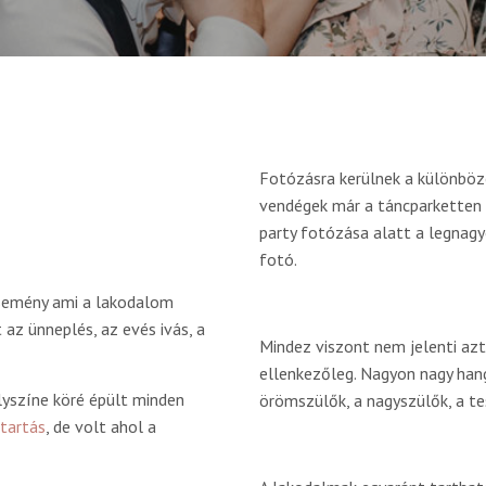
Fotózásra kerülnek a különböz
vendégek már a táncparketten 
party fotózása alatt a legnagy
fotó.
semény ami a lakodalom
az ünneplés, az evés ivás, a
Mindez viszont nem jelenti azt
ellenkezőleg. Nagyon nagy han
lyszíne köré épült minden
örömszülők, a nagyszülők, a tes
rtartás
, de volt ahol a