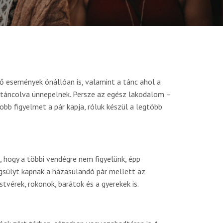
ő események önállóan is, valamint a tánc ahol a
táncolva ünnepelnek. Persze az egész lakodalom –
obb figyelmet a pár kapja, róluk készül a legtöbb
, hogy a többi vendégre nem figyelünk, épp
gsúlyt kapnak a házasulandó pár mellett az
tvérek, rokonok, barátok és a gyerekek is.