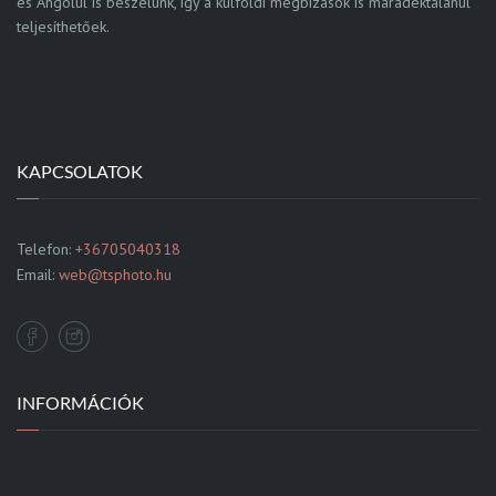
és Angolul is beszélünk, így a külföldi megbízások is maradéktalanul
teljesíthetőek.
KAPCSOLATOK
Telefon:
+36705040318
Email:
web@tsphoto.hu
INFORMÁCIÓK