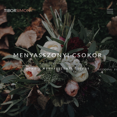
TIBOR
SIMON
MENYASSZONYI CSOKOR
HOME
/
MENYASSZONYI CSOKOR