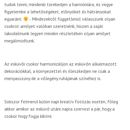
tudok tenni, mindenki törekedjen a harmóniára, és vegye
figyelembe a lehetőségeket, előnyöket és hátrányokat
egyaránt.
- Mindezektől függetlenül válasszunk olyan
csokrot amilyet valóban szeretnénk, hiszen a saját
lakodalmunk legyen minden részletében olyan amilyet
megálmodtunk.
Az esküvői csokor harmonizáljon az esküvőn alkalmazott
dekorációkkal, a környezettel és illeszkedjen ne csak a
menyasszony de a vőlegény ruhájának színéhez is.
Sokszor felmerül külön napi kreatív fotózás esetén, főleg
akkor amikor az esküvő utáni napra szervezi a pár, hogy a
csokor hogy fogja kibírni.