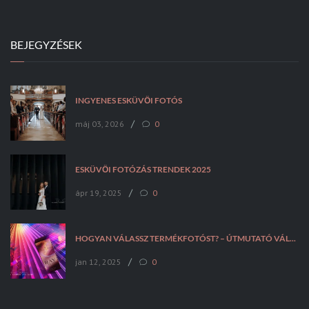
BEJEGYZÉSEK
INGYENES ESKÜVŐI FOTÓS
/
máj 03, 2026
0
ESKÜVŐI FOTÓZÁS TRENDEK 2025
/
ápr 19, 2025
0
HOGYAN VÁLASSZ TERMÉKFOTÓST? – ÚTMUTATÓ VÁLLALKOZÁSOKNAK
/
jan 12, 2025
0