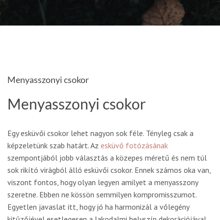
Menyasszonyi csokor
Menyasszonyi csokor
Egy esküvői csokor lehet nagyon sok féle. Tényleg csak a
képzeletünk szab határt. Az
esküvő fotózásának
szempontjából jobb választás a közepes méretű és nem túl
sok rikító virágból álló esküvői csokor. Ennek számos oka van,
viszont fontos, hogy olyan legyen amilyet a menyasszony
szeretne. Ebben ne kössön semmilyen kompromisszumot.
Egyetlen javaslat itt, hogy jó ha harmonizál a vőlegény
kitűzőjével esetlegesen a lakodalmi helyszín dekorációjával.