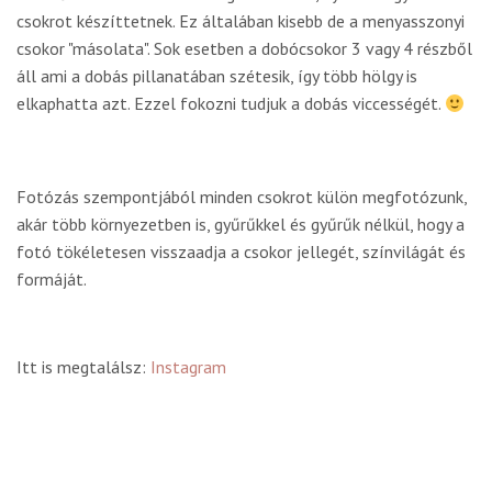
csokrot készíttetnek. Ez általában kisebb de a menyasszonyi
csokor "másolata". Sok esetben a dobócsokor 3 vagy 4 részből
áll ami a dobás pillanatában szétesik, így több hölgy is
elkaphatta azt. Ezzel fokozni tudjuk a dobás viccességét.
Fotózás szempontjából minden csokrot külön megfotózunk,
akár több környezetben is, gyűrűkkel és gyűrűk nélkül, hogy a
fotó tökéletesen visszaadja a csokor jellegét, színvilágát és
formáját.
Itt is megtalálsz:
Instagram