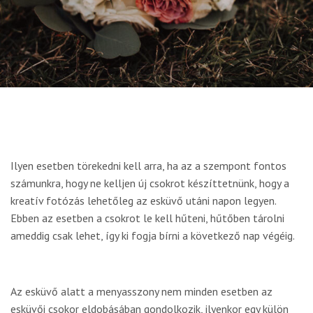
Ilyen esetben törekedni kell arra, ha az a szempont fontos
számunkra, hogy ne kelljen új csokrot készíttetnünk, hogy a
kreatív fotózás lehetőleg az esküvő utáni napon legyen.
Ebben az esetben a csokrot le kell hűteni, hűtőben tárolni
ameddig csak lehet, így ki fogja bírni a következő nap végéig.
Az esküvő alatt a menyasszony nem minden esetben az
esküvői csokor eldobásában gondolkozik, ilyenkor egy külön