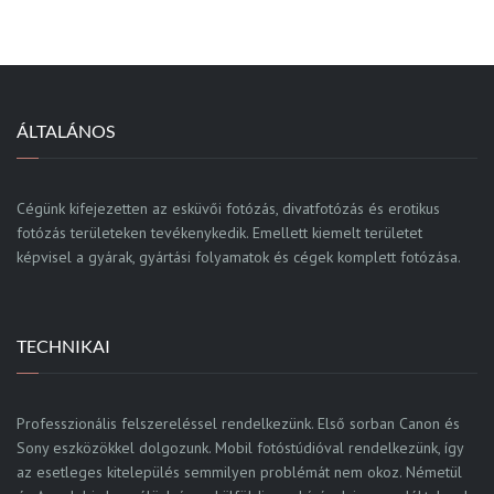
ÁLTALÁNOS
Cégünk kifejezetten az esküvői fotózás, divatfotózás és erotikus
fotózás területeken tevékenykedik. Emellett kiemelt területet
képvisel a gyárak, gyártási folyamatok és cégek komplett fotózása.
TECHNIKAI
Professzionális felszereléssel rendelkezünk. Első sorban Canon és
Sony eszközökkel dolgozunk. Mobil fotóstúdióval rendelkezünk, így
az esetleges kitelepülés semmilyen problémát nem okoz. Németül