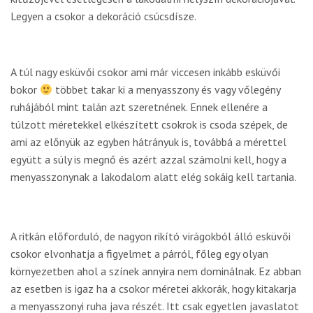
Legyen a csokor a dekoráció csúcsdísze.
A túl nagy esküvői csokor ami már viccesen inkább esküvői
bokor
többet takar ki a menyasszony és vagy vőlegény
ruhájából mint talán azt szeretnének. Ennek ellenére a
túlzott méretekkel elkészített csokrok is csoda szépek, de
ami az előnyük az egyben hátrányuk is, továbbá a mérettel
együtt a súly is megnő és azért azzal számolni kell, hogy a
menyasszonynak a lakodalom alatt elég sokáig kell tartania.
A ritkán előforduló, de nagyon rikító virágokból álló esküvői
csokor elvonhatja a figyelmet a párról, főleg egy olyan
környezetben ahol a színek annyira nem dominálnak. Ez abban
az esetben is igaz ha a csokor méretei akkorák, hogy kitakarja
a menyasszonyi ruha java részét. Itt csak egyetlen javaslatot