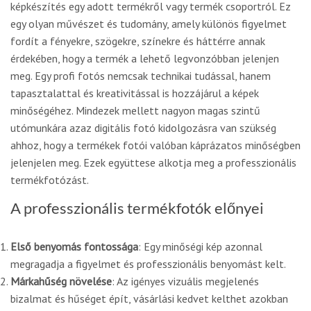
képkészítés egy adott termékről vagy termék csoportról. Ez
egy olyan művészet és tudomány, amely különös figyelmet
fordít a fényekre, szögekre, színekre és háttérre annak
érdekében, hogy a termék a lehető legvonzóbban jelenjen
meg. Egy profi fotós nemcsak technikai tudással, hanem
tapasztalattal és kreativitással is hozzájárul a képek
minőségéhez. Mindezek mellett nagyon magas szintű
utómunkára azaz digitális fotó kidolgozásra van szükség
ahhoz, hogy a termékek fotói valóban káprázatos minőségben
jelenjelen meg. Ezek együttese alkotja meg a professzionális
termékfotózást.
A professzionális termékfotók előnyei
Első benyomás fontossága
: Egy minőségi kép azonnal
megragadja a figyelmet és professzionális benyomást kelt.
Márkahűség növelése
: Az igényes vizuális megjelenés
bizalmat és hűséget épít, vásárlási kedvet kelthet azokban