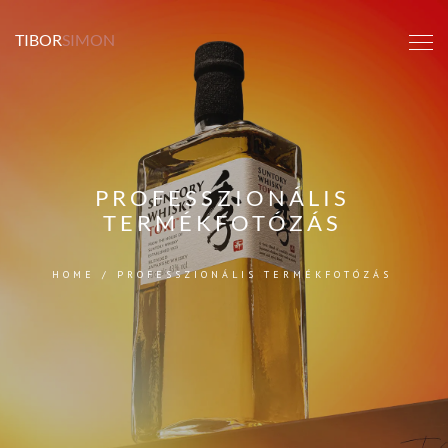
TIBOR
SIMON
PROFESSZIONÁLIS
TERMÉKFOTÓZÁS
HOME
/
PROFESSZIONÁLIS TERMÉKFOTÓZÁS