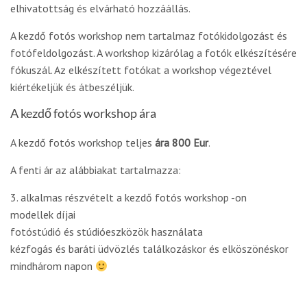
elhivatottság és elvárható hozzáállás.
A kezdő fotós workshop nem tartalmaz fotókidolgozást és
fotófeldolgozást. A workshop kizárólag a fotók elkészítésére
fókuszál. Az elkészített fotókat a workshop végeztével
kiértékeljük és átbeszéljük.
A kezdő fotós workshop ára
A kezdő fotós workshop teljes
ára 800 Eur
.
A fenti ár az alábbiakat tartalmazza:
3. alkalmas részvételt a kezdő fotós workshop -on
modellek díjai
fotóstúdió és stúdióeszközök használata
kézfogás és baráti üdvözlés találkozáskor és elköszönéskor
mindhárom napon