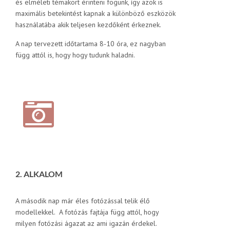
és elméleti témakört érinteni fogunk, így azok is
maximális betekintést kapnak a különböző eszközök
használatába akik teljesen kezdőként érkeznek.
A nap tervezett időtartama 8-10 óra, ez nagyban
függ attól is, hogy hogy tudunk haladni.
2. ALKALOM
A második nap már éles fotózással telik élő
modellekkel. A fotózás fajtája függ attól, hogy
milyen fotózási ágazat az ami igazán érdekel.