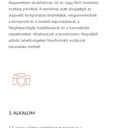
Alapesetben divatfotózás, nő és vagy férfi modellel,
esetleg párokkal. A workshop alatt elsajátítjuk az
alapvető komponálási technikákat, megismerkedünk
a környezet és a modell kapcsolataival, a
fényképezőgép beállításaival és a használható
objektívekkel. Alkalmazzuk a természetes fényekből
adódó lehetőségeket fényformáló eszközök
használata mellett.
3. ALKALOM
A 3. napja a fotós workshopnak kizárólag a