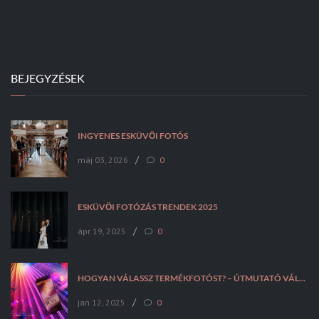
BEJEGYZÉSEK
INGYENES ESKÜVŐI FOTÓS
/
máj 03, 2026
0
ESKÜVŐI FOTÓZÁS TRENDEK 2025
/
ápr 19, 2025
0
HOGYAN VÁLASSZ TERMÉKFOTÓST? – ÚTMUTATÓ VÁLLALKOZÁSOKNAK
/
jan 12, 2025
0