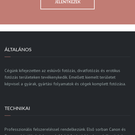
JELENTKEZEK
ÁLTALÁNOS
Cégünk kifejezetten az esküvői fotózás, divatfotózás és erotikus
fotózás területeken tevékenykedik. Emellett kiemelt területet
képvisel a gyárak, gyártási folyamatok és cégek komplett fotózása.
TECHNIKAI
Professzionális felszereléssel rendelkezünk. Első sorban Canon és