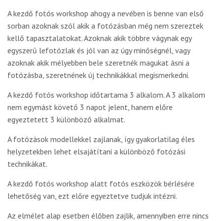
A kezdő fotós workshop ahogy a nevében is benne van első
sorban azoknak szól akik a fotózásban még nem szereztek
kellő tapasztalatokat. Azoknak akik többre vágynak egy
egyszerű lefotózlak és jól van az úgy minőségnél, vagy
azoknak akik mélyebben bele szeretnék magukat ásni a
fotózásba, szeretnének új technikákkal megismerkedni.
A kezdő fotós workshop időtartama 3 alkalom. A 3 alkalom
nem egymást követő 3 napot jelent, hanem előre
egyeztetett 3 különböző alkalmat.
A fotózások modellekkel zajlanak, így gyakorlatilag éles
helyzetekben lehet elsajátítani a különböző fotózási
technikákat.
A kezdő fotós workshop alatt fotós eszközök bérlésére
lehetőség van, ezt előre egyeztetve tudjuk intézni.
Az elmélet alap esetben élőben zajlik, amennyiben erre nincs