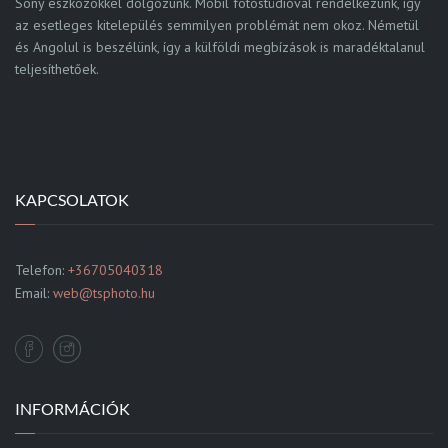
Sony eszközökkel dolgozunk. Mobil fotóstúdióval rendelkezünk, így
az esetleges kitelepülés semmilyen problémát nem okoz. Németül
és Angolul is beszélünk, így a külföldi megbízások is maradéktalanul
teljesíthetőek.
KAPCSOLATOK
Telefon:
+36705040318
Email:
web@tsphoto.hu
INFORMÁCIÓK