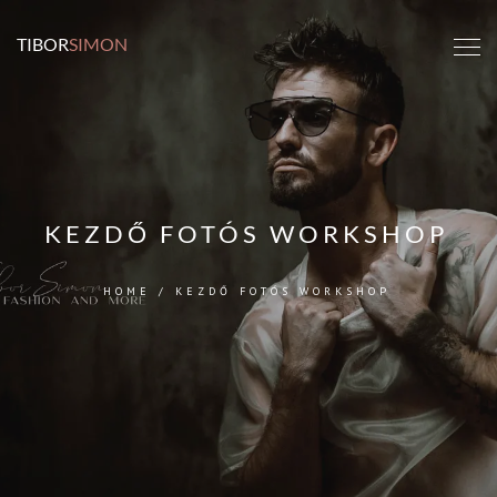
TIBOR
SIMON
KEZDŐ FOTÓS WORKSHOP
HOME
/
KEZDŐ FOTÓS WORKSHOP