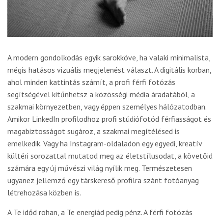
A modern gondolkodás egyik sarokköve, ha valaki minimalista,
mégis hatásos vizuális megjelenést választ. A digitális korban,
ahol minden kattintás számít, a profi férfi fotózás
segítségével kitűnhetsz a közösségi média áradatából, a
szakmai környezetben, vagy éppen személyes hálózatodban.
Amikor LinkedIn profilodhoz profi stúdiófotód férfiasságot és
magabiztosságot sugároz, a szakmai megítélésed is
emelkedik. Vagy ha Instagram-oldaladon egy egyedi, kreatív
kültéri sorozattal mutatod meg az életstílusodat, a követőid
számára egy új művészi világ nyílik meg. Természetesen
ugyanez jellemző egy társkereső profilra szánt fotóanyag
létrehozása közben is.
A Te időd rohan, a Te energiád pedig pénz. A férfi fotózás