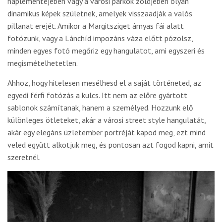
naplementéjében vagy a városi parkok zöldjében olyan
dinamikus képek születnek, amelyek visszaadják a valós
pillanat erejét. Amikor a Margitsziget árnyas fái alatt
fotózunk, vagy a Lánchíd impozáns váza előtt pózolsz,
minden egyes fotó megőriz egy hangulatot, ami egyszeri és
megismételhetetlen.
Ahhoz, hogy hitelesen mesélhesd el a saját történeted, az
egyedi férfi fotózás a kulcs. Itt nem az előre gyártott
sablonok számítanak, hanem a személyed. Hozzunk elő
különleges ötleteket, akár a városi street style hangulatát,
akár egy elegáns üzletember portréját kapod meg, ezt mind
veled együtt alkotjuk meg, és pontosan azt fogod kapni, amit
szeretnél.