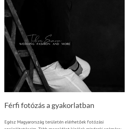
Férfi fotózás a gyakorlatban
Egész Magyarország területén elérhetőek fotózási