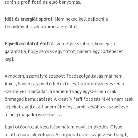
során a profi fotó az első benyomás.
Időt és energiát spórol:
Nem neked kell bajlódni a
technikával, csak a kamera elé állni.
Egyedi arculatot épít:
A személyre szabott koncepció
garantálja, hogy ne csak egy fotót, hanem egy történetet
kapj.
A modern, személyre szabott fotószolgáltatás már nem
luxus, hanem alapvető befektetés, ha komolyan veszed a
személyes márkádat, a karriered vagy egyszerűen csak
önmagad bemutatását. A kreatív férfi fotózás révén nem csak
képeket gyűjtesz, hanem élményt, amit később visszanézve
mindig magadra ismerhetsz.
Egy fotósorozat készítése nálam együttműködés. Olyan,
mintha barátok volnánk. A folyamatos visszajelzésed segít,