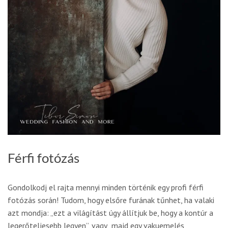
Férfi fotózás
Gondolkodj el rajta mennyi minden történik egy profi férfi
fotózás során! Tudom, hogy elsőre furának tűnhet, ha valaki
azt mondja: „ezt a világítást úgy állítjuk be, hogy a kontúr a
legerőteljesebb legyen”, vagy „majd egy vakuemelés