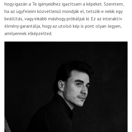
hogy igazán a Te igényeidhez igazítsam a képeket. Szeretem,
ha az ügyfeleim közvetlenül mondják el, tetszik-e nekik egy
beállítás, vagy inkább máshogy próbáljuk ki. Ez az interaktív
élmény garantálja, hogy az utolsó kép is pont olyan legyen,
amilyennek elképzelted.