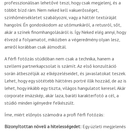
professzionálisan lehetővé teszi, hogy csak megjelenj, és a
többit bízd rám. Nem neked kell vakuerősséget,
színhőmérsékletet szabályozni, vagy a háttér textúráját
hangolni. Én gondoskodom az utómunkáról, a retusról, sőt,
akár a színek finomhangolásáról is. Így Neked elég annyi, hogy
élvezd a folyamatot, miközben a végeredmény olyan lesz,
amiről korábban csak álmodtál.
A férfi fotózás stúdióban nem csak a technika, hanem a
szellemi partnerkapcsolat is számít. Az első konzultáció
során átbeszéljük az elképzeléseidet, és javaslatokat teszek.
Lehet, hogy egy sötétebb háttéres portré illik hozzád, de az is
lehet, hogy inkább egy tiszta, világos hangulatot keresel. Akár
corporate imázskép, akár laza, baráti karakterfotó a cél, a
stúdió minden igényedre felkészült.
Íme, miért előnyös számodra a profi férfi fotózás:
Bizonyítottan növeli a hitelességedet:
Egy üzleti megjelenés