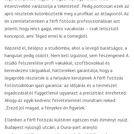
intenzívebbé varázsolja a tekinteted”. Pedig pontosan ezek az
apró részletek különböztetik meg a profikat az átlagostól. Az
én szemléletemben a férfi fotózás professzionálisan azt
jelenti, hogy nincs gagyi, nincs vacakolás – csak letisztult
koncepció, ami Téged emel ki a tömegből.
Képzeld el, belépsz a stúdiómba, ahol a levegő barátságos, a
hangulat pedig oldott. Nem kell izgulnod, sem feszengened. A
stúdió felszerelése profi vakukkal, szoftboxokkal és
berendezési tárgyakkal, hátterekkel garantálja, hogy a
legapróbb részletek is a helyükre kerüljenek. A férfi fotózás
fotóstúdióban igazi garancia: az időjárás és a természet
ingadozásától függetlenül ugyanazt a precizitást érezheted.
Ahogy az egyik kedvenc felvételemnél mondtam neked:
„Érezd jól magad, a fényekre én figyelek.”
Ellenben a férfi fotózás kültéren egészen más élményt nyújt.
Budapest nyüzsgő utcáin, a Duna-part aranyló