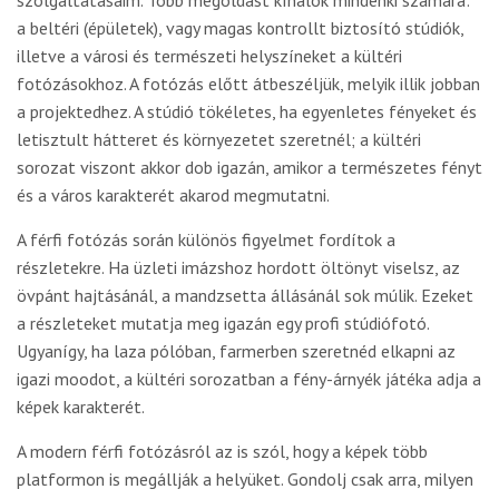
szolgáltatásaim. Több megoldást kínálok mindenki számára:
a beltéri (épületek), vagy magas kontrollt biztosító stúdiók,
illetve a városi és természeti helyszíneket a kültéri
fotózásokhoz. A fotózás előtt átbeszéljük, melyik illik jobban
a projektedhez. A stúdió tökéletes, ha egyenletes fényeket és
letisztult hátteret és környezetet szeretnél; a kültéri
sorozat viszont akkor dob igazán, amikor a természetes fényt
és a város karakterét akarod megmutatni.
A férfi fotózás során különös figyelmet fordítok a
részletekre. Ha üzleti imázshoz hordott öltönyt viselsz, az
övpánt hajtásánál, a mandzsetta állásánál sok múlik. Ezeket
a részleteket mutatja meg igazán egy profi stúdiófotó.
Ugyanígy, ha laza pólóban, farmerben szeretnéd elkapni az
igazi moodot, a kültéri sorozatban a fény-árnyék játéka adja a
képek karakterét.
A modern férfi fotózásról az is szól, hogy a képek több
platformon is megállják a helyüket. Gondolj csak arra, milyen