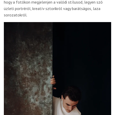
hogy a fotókon megjelenjen a valódi stílusod, legyen szó
üzleti portréról, kreatív sztorikról vagy barátságos, laza
sorozatokról.