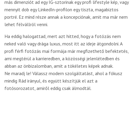
más dimenziót ad egy IG-sztorinak egy profi lifestyle kép, vagy
mennyit dob egy LinkedIn-profilon egy tiszta, magabiztos
portré. Ez mind része annak a koncepciónak, amit ma már nem
lehet félvállról venni.
Ha eddig halogattad, mert azt hitted, hogy a fotózás nem
neked való vagy drága luxus, most itt az ideje átgondolni. A
profi férfi fotózás mai formája már megfizethető befektetés,
ami megtérül a karrieredben, a közösségi jelenlétedben és
abban az önbizalomban, amit a tökéletes képek adnak.
Ne maradj le! Válassz modern szolgáltatást, ahol a fókusz
mindig Rád irányul, és együtt készítjük el azt a
fotósorozatot, amiről eddig csak álmodtál.