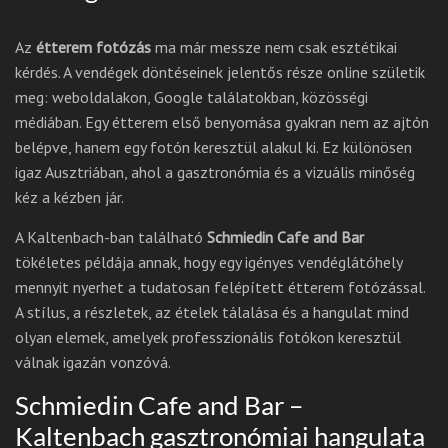
Az
étterem fotózás
ma már messze nem csak esztétikai
kérdés. A vendégek döntéseinek jelentős része online születik
meg: weboldalakon, Google találatokban, közösségi
médiában. Egy étterem első benyomása gyakran nem az ajtón
belépve, hanem egy fotón keresztül alakul ki. Ez különösen
igaz Ausztriában, ahol a gasztronómia és a vizuális minőség
kéz a kézben jár.
A Kaltenbach-ban található
Schmiedin Cafe and Bar
tökéletes példája annak, hogy egy igényes vendéglátóhely
mennyit nyerhet a tudatosan felépített étterem fotózással.
A stílus, a részletek, az ételek tálalása és a hangulat mind
olyan elemek, amelyek professzionális fotókon keresztül
válnak igazán vonzóvá.
Schmiedin Cafe and Bar –
Kaltenbach gasztronómiai hangulata