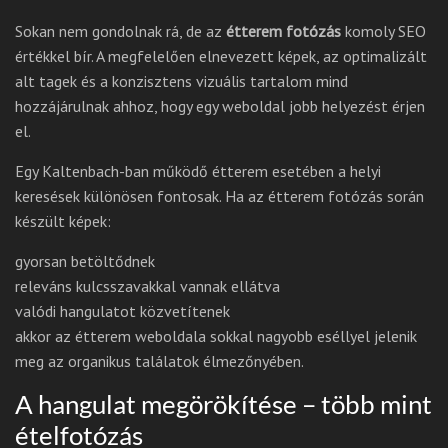
Sokan nem gondolnak rá, de az
étterem fotózás
komoly SEO
értékkel bír. A megfelelően elnevezett képek, az optimalizált
alt tagek és a konzisztens vizuális tartalom mind
hozzájárulnak ahhoz, hogy egy weboldal jobb helyezést érjen
el.
Egy Kaltenbach-ban működő étterem esetében a helyi
keresések különösen fontosak. Ha az étterem fotózás során
készült képek:
gyorsan betöltődnek
releváns kulcsszavakkal vannak ellátva
valódi hangulatot közvetítenek
akkor az étterem weboldala sokkal nagyobb eséllyel jelenik
meg az organikus találatok élmezőnyében.
A hangulat megörökítése – több mint
ételfotózás