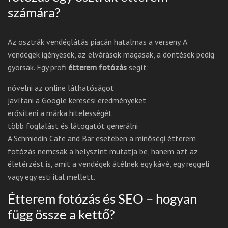
számára?
Az osztrák vendéglátás piacán hatalmas a verseny. A
vendégek igényesek, az elvárások magasak, a döntések pedig
gyorsak. Egy profi
étterem fotózás
segít:
növelni az online láthatóságot
javítani a Google keresési eredményeket
erősíteni a márka hitelességét
több foglalást és látogatót generálni
A Schmiedin Cafe and Bar esetében a minőségi étterem
fotózás nemcsak a helyszínt mutatja be, hanem azt az
életérzést is, amit a vendégek átélnek egy kávé, egy reggeli
vagy egy esti ital mellett.
Étterem fotózás és SEO – hogyan
függ össze a kettő?