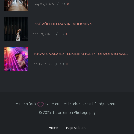
/
máj 03, 2026
0
ESKÜVŐI FOTÓZÁS TRENDEK 2025
/
ápr 19, 2025
0
HOGYAN VÁLASSZ TERMÉKFOTÓST? – ÚTMUTATÓ VÁLLALKOZÁSOKNAK
/
jan 12, 2025
0
Minden fotó
szeretettel és lélekkel készül Európa szerte.
© 2025 Tibor Simon Photography
Home
Kapcsolatok