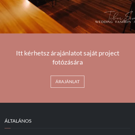
Itt kérhetsz árajánlatot saját project
fotózására
ÁRAJÁNLAT
ÁLTALÁNOS