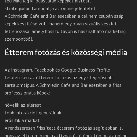
technikailag kifogástalan képeket biztosít
stratégiailag támogatja az online jelenlétet
A Schmiedin Cafe and Bar esetében a cél nem csupán szép
képek készítése volt, hanem egy olyan vizuális készlet
létrehozása, amely hosszú távon is használható marketing
szempontból.
Étterem fotózás és közösségi média
Az Instagram, Facebook és Google Business Profile
felületeken az étterem fotózás az egyik legerősebb
tartalomtípus. A Schmiedin Cafe and Bar esetében a friss,
professzionális képek:
növelik az elérést
több interakciót generálnak
erősítik a márkát
A rendszeresen frissített étterem fotózás segít abban is,
hogy az étterem mindig aktívnak és élőnek tűnjön az online