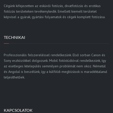
Cégünk kifejezetten az esküvői fotózás, divatfotózás és erotikus
fotózás területeken tevékenykedik. Emellett kiemelt területet
képvisel a gyárak, gyártási folyamatok és cégek komplett fotózása.
TECHNIKAI
Professzionális felszereléssel rendelkezünk. Első sorban Canon és
Sony eszközökkel dolgozunk. Mobil fotóstúdióval rendelkezünk, így
az esetleges kitelepülés semmilyen problémát nem okoz. Németül
és Angolul is beszélünk, így a külföldi megbízások is maradéktalanul
teljesíthetőek.
KAPCSOLATOK