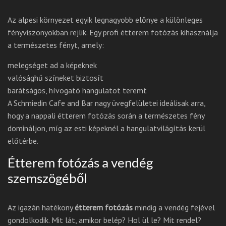
Az alpesi környezet egyik legnagyobb előnye a különleges
fényviszonyokban rejlik. Egy profi étterem fotózás kihasználja
a természetes fényt, amely:
melegséget ad a képeknek
valósághű színeket biztosít
barátságos, hívogató hangulatot teremt
A Schmiedin Cafe and Bar nagy üvegfelületei ideálisak arra,
hogy a nappali étterem fotózás során a természetes fény
domináljon, míg az esti képeknél a hangulatvilágítás kerül
előtérbe.
Étterem fotózás a vendég
szemszögéből
Az igazán hatékony
étterem fotózás
mindig a vendég fejével
gondolkodik. Mit lát, amikor belép? Hol ül le? Mit rendel?