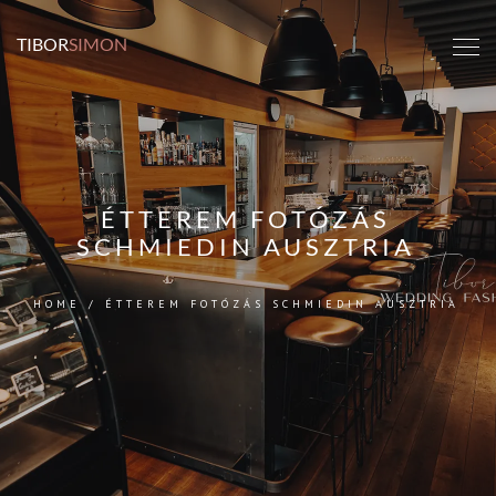
TIBOR
SIMON
ÉTTEREM FOTÓZÁS
SCHMIEDIN AUSZTRIA
HOME
/
ÉTTEREM FOTÓZÁS SCHMIEDIN AUSZTRIA