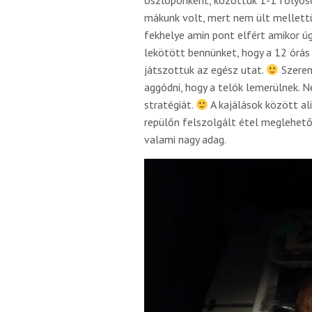
mákunk volt, mert nem ült mellettün
fekhelye amin pont elfért amikor úg
lekötött bennünket, hogy a 12 órás 
játszottuk az egész utat.
Szeren
aggódni, hogy a telók lemerülnek.
stratégiát.
A kajálások között al
repülőn felszolgált étel meglehetős
valami nagy adag.