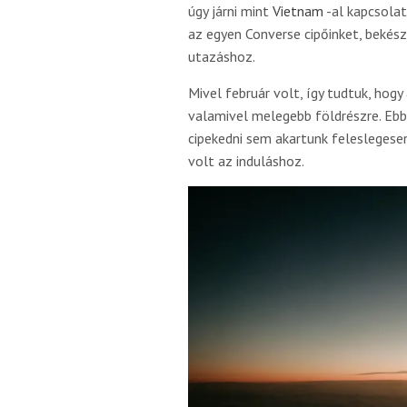
úgy járni mint
Vietnam
-al kapcsolat
az egyen Converse cipőinket, bekés
utazáshoz.
Mivel február volt, így tudtuk, hogy
valamivel melegebb földrészre. Ebb
cipekedni sem akartunk feleslegese
volt az induláshoz.