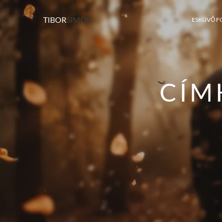
TIBOR
SIMON
ESKÜVŐ F
CÍM