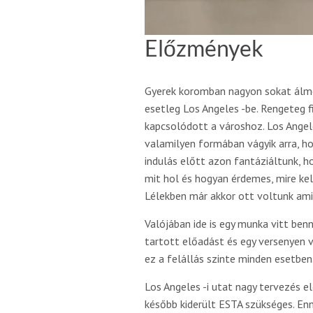
Előzmények
Gyerek koromban nagyon sokat álmo
esetleg Los Angeles -be. Rengeteg f
kapcsolódott a városhoz. Los Angeles
valamilyen formában vágyik arra, ho
indulás előtt azon fantáziáltunk, h
mit hol és hogyan érdemes, mire kel
Lélekben már akkor ott voltunk ami
Valójában ide is egy munka vitt be
tartott előadást és egy versenyen 
ez a felállás szinte minden esetben
Los Angeles -i utat nagy tervezés 
később kiderült ESTA szükséges. Enn