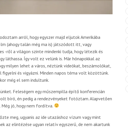
doztam arról, hogy egyszer majd eljutok Amerikába
ilm (ahogy talán még ma is) játszódott itt, vagy
 -ről a világon szinte mindenki tudja, hogy létezik és
gy láthassa. Így volt ez velünk is. Már hónapokkal az
ogy milyen lehet a város, néztünk videókat, beszámolókat,
l figyelni és vigyázni. Minden napos téma volt közöttünk.
kor még el sem indultunk.
nnünket. Feleségem egy műszempilla építő konferencián
volt bíró, én pedig a rendezvényeket fotóztam. Alapvetően
. Még jó, hogy nem fordítva.
előzte meg, ugyanis az ide utazáshoz vízum vagy mint
ek az elintézése ugyan relatív egyszerű, de nem akartunk