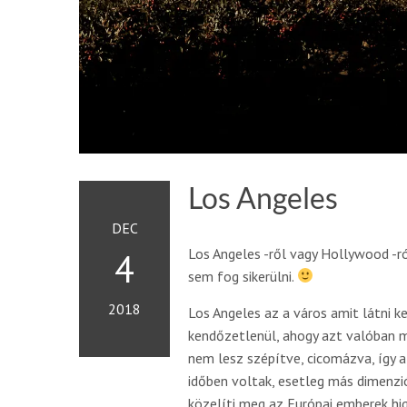
Los Angeles
DEC
Los Angeles -ről vagy Hollywood -r
4
sem fog sikerülni.
2018
Los Angeles az a város amit látni k
kendőzetlenül, ahogy azt valóban m
nem lesz szépítve, cicomázva, így 
időben voltak, esetleg más dimenzi
közelíti meg az Európai emberek hig