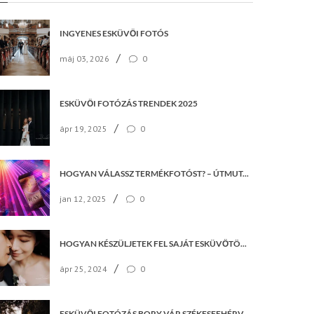
INGYENES ESKÜVŐI FOTÓS
/
máj 03, 2026
0
ESKÜVŐI FOTÓZÁS TRENDEK 2025
/
ápr 19, 2025
0
HOGYAN VÁLASSZ TERMÉKFOTÓST? – ÚTMUTATÓ VÁLLALKOZÁSOKNAK
/
jan 12, 2025
0
HOGYAN KÉSZÜLJETEK FEL SAJÁT ESKÜVŐTÖKRE
/
ápr 25, 2024
0
ESKÜVŐI FOTÓZÁS BORY VÁR SZÉKESFEHÉRVÁR