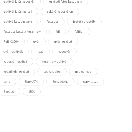
esküvői fotós kaposvár
esküvői fotós keszthely
esküvői fotós marcali
esküvő kaposváron
esküvő keszthelyen
festetics
festetics kastély
festetics kastély keszthely
fuji
fujifilm
Fuji X100v
győr
győri esküvő
győri esküvők
Ipad
kaposvár
kaposvári esküvő
keszthely esküvő
keszthelyi esküvő
Los Angeles
midjourney
sony
Sony A74
Sony Alpha
sony teszt
Szeged
USA