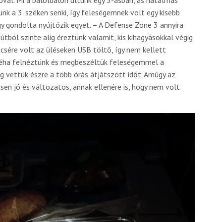
k a 3. széken senki, így feleségemnek volt egy kisebb
y gondolta nyújtózik egyet. – A Defense Zone 3 annyira
útból szinte alig éreztünk valamit, kis kihagyásokkal végig
csére volt az üléseken USB töltő, így nem kellett
 Néha felnéztünk és megbeszéltük feleségemmel a
ig vettük észre a több órás átjátszott időt. Amúgy az
en jó és változatos, annak ellenére is, hogy nem volt