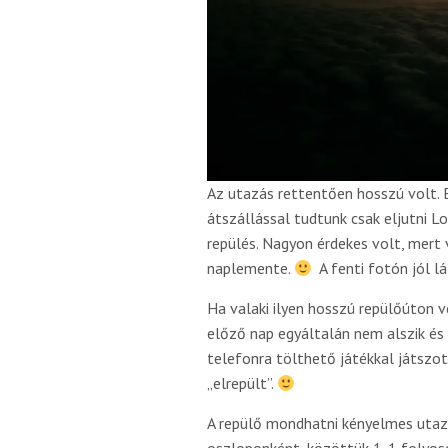
Az utazás rettentően hosszú volt. E
átszállással tudtunk csak eljutni L
repülés. Nagyon érdekes volt, mert 
naplemente.
A fenti fotón jól lá
Ha valaki ilyen hosszú repülőúton v
előző nap egyáltalán nem alszik és a
telefonra tölthető játékkal játszo
„elrepült”.
A repülő mondhatni kényelmes utazá
oszloponként, közöttük 1-1 folyosó