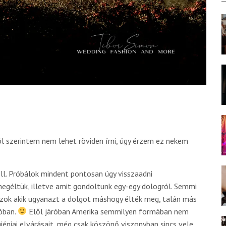
ól szerintem nem lehet röviden írni, úgy érzem ez nekem
ell. Próbálok mindent pontosan úgy visszaadni
egéltük, illetve amit gondoltunk egy-egy dologról. Semmi
azok akik ugyanazt a dolgot máshogy élték meg, talán más
óban.
Elől járóban Amerika semmilyen formában nem
iéniai elvárásait, még csak köszönő viszonyban sincs vele.