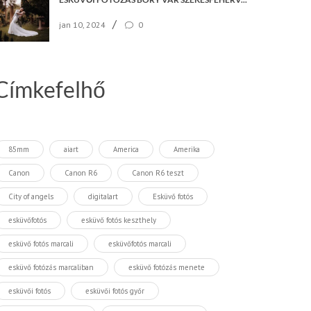
/
jan 10, 2024
0
Címkefelhő
85mm
aiart
America
Amerika
Canon
Canon R6
Canon R6 teszt
City of angels
digitalart
Esküvő fotós
esküvőfotós
esküvő fotós keszthely
esküvő fotós marcali
esküvőfotós marcali
esküvő fotózás marcaliban
esküvő fotózás menete
esküvői fotós
esküvői fotós győr