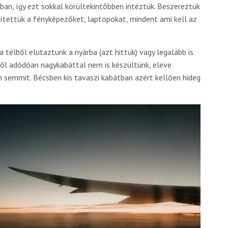
ban, így ezt sokkal körültekintőbben intéztük. Beszereztük
zítettük a fényképezőket, laptopokat, mindent ami kell az
 a télből elutaztunk a nyárba (azt hittük) vagy legalább is
ől adódóan nagykabáttal nem is készültünk, eleve
n semmit. Bécsben kis tavaszi kabátban azért kellően hideg