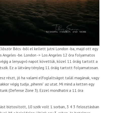
lőször Bécs -ből el kellett jutni London -ba, majd ott egy
os Angeles -be. London -> Los Angeles 12 óra folyamatos
végig a lenyugvó napot követtük, közel 11 óráig tartott a
tszik. Ez a látvány tényleg 11 óráig tartott folyamatosan.
esz részt, jó ha valami elfoglaltságot talál magának, vagy
kkor végig tudja „pihenni” az utat. Mi mind a ketten egy
ttunk (Defense Zone 3). Ezzel mondhatni a 11 óra
st biztosított, 10 szék volt 1 sorban, 3 4 3 felosztásban
val. Mi a baloldalon ültünk egy 3-asban, ás hatalmas