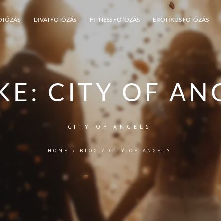
OTÓZÁS
DIVATFOTÓZÁS
FITNESS FOTÓZÁS
EROTIKUS FOTÓZÁS
KE:
CITY OF AN
CITY OF ANGELS
HOME
/
BLOG
/
CITY-OF-ANGELS