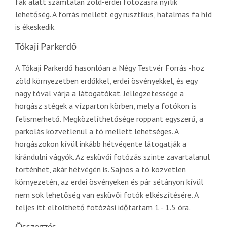
fák alatt számtalan zöld-erdei fotózásra nyílik
lehetőség. A forrás mellett egy rusztikus, hatalmas fa híd
is ékeskedik.
Tókaji Parkerdő
A Tókaji Parkerdő hasonlóan a Négy Testvér Forrás -hoz
zöld környezetben erdőkkel, erdei ösvényekkel, és egy
nagy tóval várja a látogatókat. Jellegzetessége a
horgász stégek a vízparton körben, mely a fotókon is
felismerhető. Megközelíthetősége roppant egyszerű, a
parkolás közvetlenül a tó mellett lehetséges. A
horgászokon kívül inkább hétvégente látogatják a
kirándulni vágyók. Az esküvői fotózás szinte zavartalanul
történhet, akár hétvégén is. Sajnos a tó közvetlen
környezetén, az erdei ösvényeken és pár sétányon kívül
nem sok lehetőség van esküvői fotók elkészítésére. A
teljes itt eltölthető fotózási időtartam 1 - 1.5 óra.
Összegzés