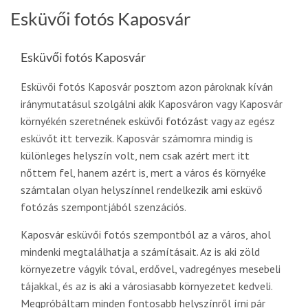
Esküvői fotós Kaposvár
Esküvői fotós Kaposvár
Esküvői fotós Kaposvár posztom azon pároknak kíván
iránymutatásul szolgálni akik Kaposváron vagy Kaposvár
környékén szeretnének
esküvői fotózást
vagy az egész
esküvőt itt tervezik. Kaposvár számomra mindig is
különleges helyszín volt, nem csak azért mert itt
nőttem fel, hanem azért is, mert a város és környéke
számtalan olyan helyszínnel rendelkezik ami esküvő
fotózás szempontjából szenzációs.
Kaposvár esküvői fotós szempontból az a város, ahol
mindenki megtalálhatja a számításait. Az is aki zöld
környezetre vágyik tóval, erdővel, vadregényes mesebeli
tájakkal, és az is aki a városiasabb környezetet kedveli.
Megpróbáltam minden fontosabb helyszínről írni pár