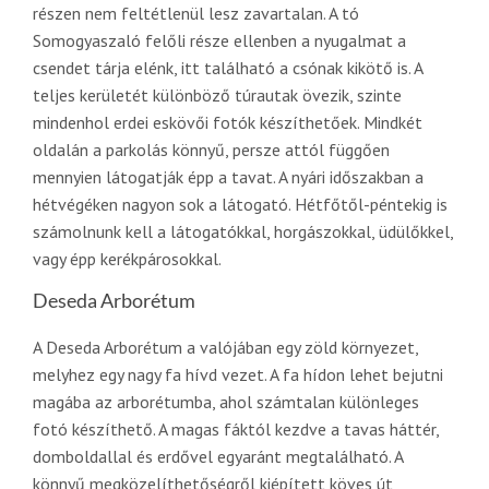
részen nem feltétlenül lesz zavartalan. A tó
Somogyaszaló felőli része ellenben a nyugalmat a
csendet tárja elénk, itt található a csónak kikötő is. A
teljes kerületét különböző túrautak övezik, szinte
mindenhol erdei eskövői fotók készíthetőek. Mindkét
oldalán a parkolás könnyű, persze attól függően
mennyien látogatják épp a tavat. A nyári időszakban a
hétvégéken nagyon sok a látogató. Hétfőtől-péntekig is
számolnunk kell a látogatókkal, horgászokkal, üdülőkkel,
vagy épp kerékpárosokkal.
Deseda Arborétum
A Deseda Arborétum a valójában egy zöld környezet,
melyhez egy nagy fa hívd vezet. A fa hídon lehet bejutni
magába az arborétumba, ahol számtalan különleges
fotó készíthető. A magas fáktól kezdve a tavas háttér,
domboldallal és erdővel egyaránt megtalálható. A
könnyű megközelíthetőségről kiépített köves út