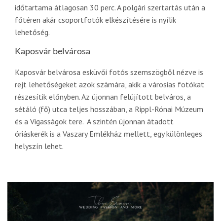
időtartama átlagosan 30 perc. A polgári szertartás után a
főtéren akár csoportfotók elkészítésére is nyílik
lehetőség.
Kaposvár belvárosa
Kaposvár belvárosa esküvői fotós szemszögből nézve is
rejt lehetőségeket azok számára, akik a városias fotókat
részesítik előnyben. Az újonnan felújított belváros, a
sétáló (fő) utca teljes hosszában, a Rippl-Rónai Múzeum
és a Vigasságok tere. A szintén újonnan átadott
óriáskerék is a Vaszary Emlékház mellett, egy különleges
helyszín lehet.