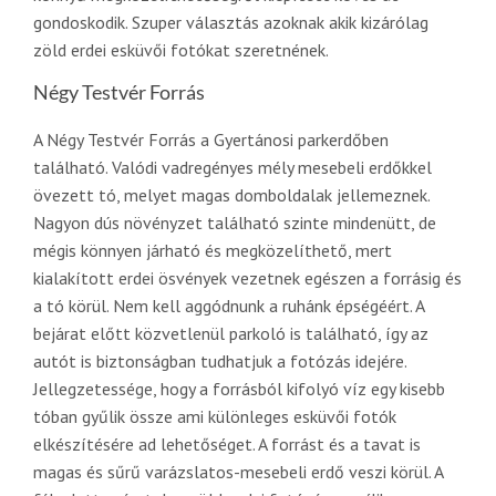
gondoskodik. Szuper választás azoknak akik kizárólag
zöld erdei esküvői fotókat szeretnének.
Négy Testvér Forrás
A Négy Testvér Forrás a Gyertánosi parkerdőben
található. Valódi vadregényes mély mesebeli erdőkkel
övezett tó, melyet magas domboldalak jellemeznek.
Nagyon dús növényzet található szinte mindenütt, de
mégis könnyen járható és megközelíthető, mert
kialakított erdei ösvények vezetnek egészen a forrásig és
a tó körül. Nem kell aggódnunk a ruhánk épségéért. A
bejárat előtt közvetlenül parkoló is található, így az
autót is biztonságban tudhatjuk a fotózás idejére.
Jellegzetessége, hogy a forrásból kifolyó víz egy kisebb
tóban gyűlik össze ami különleges esküvői fotók
elkészítésére ad lehetőséget. A forrást és a tavat is
magas és sűrű varázslatos-mesebeli erdő veszi körül. A