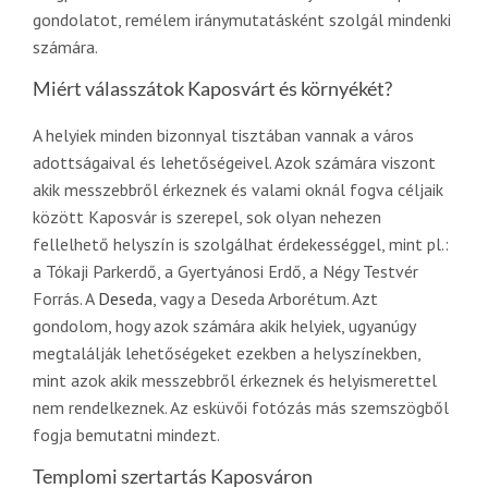
gondolatot, remélem iránymutatásként szolgál mindenki
számára.
Miért válasszátok Kaposvárt és környékét?
A helyiek minden bizonnyal tisztában vannak a város
adottságaival és lehetőségeivel. Azok számára viszont
akik messzebbről érkeznek és valami oknál fogva céljaik
között Kaposvár is szerepel, sok olyan nehezen
fellelhető helyszín is szolgálhat érdekességgel, mint pl.:
a Tókaji Parkerdő, a Gyertyánosi Erdő, a Négy Testvér
Forrás. A
Deseda
, vagy a Deseda Arborétum. Azt
gondolom, hogy azok számára akik helyiek, ugyanúgy
megtalálják lehetőségeket ezekben a helyszínekben,
mint azok akik messzebbről érkeznek és helyismerettel
nem rendelkeznek. Az esküvői fotózás más szemszögből
fogja bemutatni mindezt.
Templomi szertartás Kaposváron