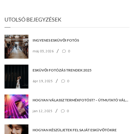
UTOLSÓ BEJEGYZÉSEK
INGYENES ESKÜVŐI FOTÓS
/
máj 03, 2026
0
ESKÜVŐI FOTÓZÁS TRENDEK 2025
/
ápr 19, 2025
0
HOGYAN VÁLASSZ TERMÉKFOTÓST? – ÚTMUTATÓ VÁLLALKOZÁSOKNAK
/
jan 12, 2025
0
HOGYAN KÉSZÜLJETEK FEL SAJÁT ESKÜVŐTÖKRE