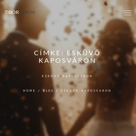
TIBOR
SIMON
CÍMKE:
ESKÜVŐ
KAPOSVÁRON
ESKÜVŐ KAPOSVÁRON
HOME
/
BLOG
/
ESKUVO-KAPOSVARON