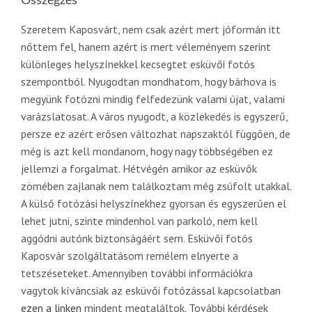
Szeretem Kaposvárt, nem csak azért mert jóformán itt
nőttem fel, hanem azért is mert véleményem szerint
különleges helyszínekkel kecsegtet esküvői fotós
szempontból. Nyugodtan mondhatom, hogy bárhova is
megyünk fotózni mindig felfedezünk valami újat, valami
varázslatosat. A város nyugodt, a közlekedés is egyszerű,
persze ez azért erősen változhat napszaktól függően, de
még is azt kell mondanom, hogy nagy többségében ez
jellemzi a forgalmat. Hétvégén amikor az esküvők
zömében zajlanak nem találkoztam még zsúfolt utakkal.
A külső fotózási helyszínekhez gyorsan és egyszerűen el
lehet jutni, szinte mindenhol van parkoló, nem kell
aggódni autónk biztonságáért sem. Esküvői fotós
Kaposvár szolgáltatásom remélem elnyerte a
tetszéseteket. Amennyiben további információkra
vagytok kíváncsiak az esküvői fotózással kapcsolatban
ezen a linken
mindent megtaláltok. További kérdések