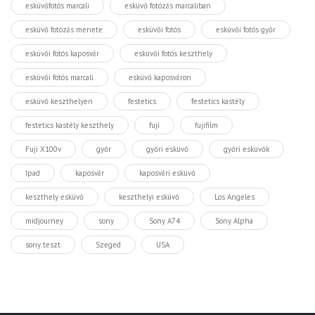
esküvőfotós marcali
esküvő fotózás marcaliban
esküvő fotózás menete
esküvői fotós
esküvői fotós győr
esküvői fotós kaposvár
esküvői fotós keszthely
esküvői fotós marcali
esküvő kaposváron
esküvő keszthelyen
festetics
festetics kastély
festetics kastély keszthely
fuji
fujifilm
Fuji X100v
győr
győri esküvő
győri esküvők
Ipad
kaposvár
kaposvári esküvő
keszthely esküvő
keszthelyi esküvő
Los Angeles
midjourney
sony
Sony A74
Sony Alpha
sony teszt
Szeged
USA