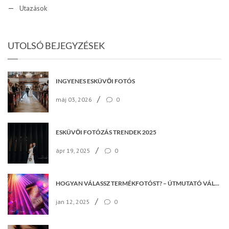
Utazások
UTOLSÓ BEJEGYZÉSEK
INGYENES ESKÜVŐI FOTÓS
/
máj 03, 2026
0
ESKÜVŐI FOTÓZÁS TRENDEK 2025
/
ápr 19, 2025
0
HOGYAN VÁLASSZ TERMÉKFOTÓST? – ÚTMUTATÓ VÁLLALKOZÁSOKNAK
/
jan 12, 2025
0