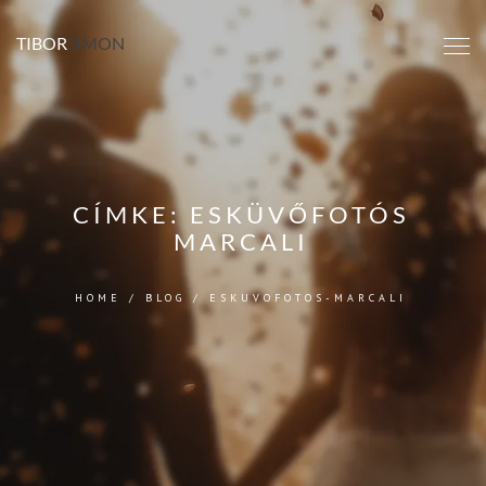
TIBOR
SIMON
CÍMKE:
ESKÜVŐFOTÓS
MARCALI
HOME
/
BLOG
/
ESKUVOFOTOS-MARCALI