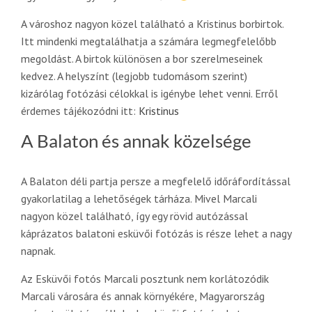
A városhoz nagyon közel található a Kristinus borbirtok.
Itt mindenki megtalálhatja a számára legmegfelelőbb
megoldást. A birtok különösen a bor szerelmeseinek
kedvez. A helyszínt (legjobb tudomásom szerint)
kizárólag fotózási célokkal is igénybe lehet venni. Erről
érdemes tájékozódni itt:
Kristinus
A Balaton és annak közelsége
A Balaton déli partja persze a megfelelő időráfordítással
gyakorlatilag a lehetőségek tárháza. Mivel Marcali
nagyon közel található, így egy rövid autózással
káprázatos balatoni esküvői fotózás is része lehet a nagy
napnak.
Az Esküvői fotós Marcali posztunk nem korlátozódik
Marcali városára és annak környékére, Magyarország