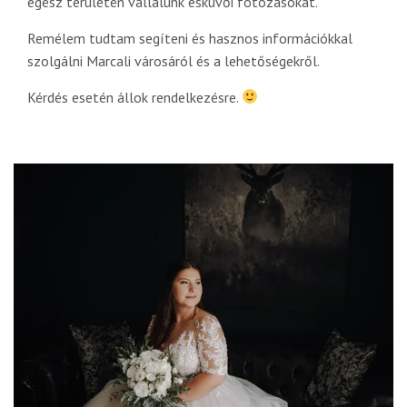
egész területén vállalunk esküvői fotózásokat.
Remélem tudtam segíteni és hasznos információkkal
szolgálni Marcali városáról és a lehetőségekről.
Kérdés esetén állok rendelkezésre.