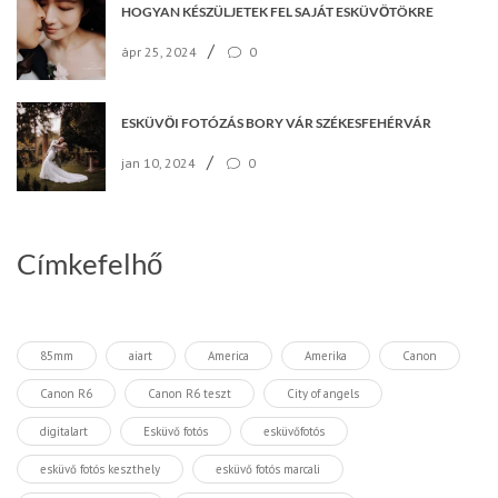
HOGYAN KÉSZÜLJETEK FEL SAJÁT ESKÜVŐTÖKRE
/
ápr 25, 2024
0
ESKÜVŐI FOTÓZÁS BORY VÁR SZÉKESFEHÉRVÁR
/
jan 10, 2024
0
Címkefelhő
85mm
aiart
America
Amerika
Canon
Canon R6
Canon R6 teszt
City of angels
digitalart
Esküvő fotós
esküvőfotós
esküvő fotós keszthely
esküvő fotós marcali