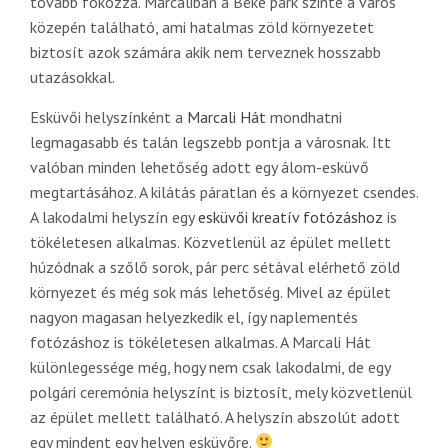
tovább fokozza. Marcaliban a Béke park szinte a város
közepén található, ami hatalmas zöld környezetet
biztosít azok számára akik nem terveznek hosszabb
utazásokkal.
Esküvői helyszínként a
Marcali Hát
mondhatni
legmagasabb és talán legszebb pontja a városnak. Itt
valóban minden lehetőség adott egy álom-esküvő
megtartásához. A kilátás páratlan és a környezet csendes.
A lakodalmi helyszín egy
esküvői kreatív fotózáshoz
is
tökéletesen alkalmas. Közvetlenül az épület mellett
húzódnak a szőlő sorok, pár perc sétával elérhető zöld
környezet és még sok más lehetőség. Mivel az épület
nagyon magasan helyezkedik el, így naplementés
fotózáshoz is tökéletesen alkalmas. A Marcali Hát
különlegessége még, hogy nem csak lakodalmi, de egy
polgári ceremónia helyszínt is biztosít, mely közvetlenül
az épület mellett található. A helyszín abszolút adott
egy mindent egy helyen esküvőre.