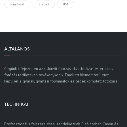
sony teszt
Szeged
USA
ÁLTALÁNOS
Cégünk kifejezetten az esküvői fotózás, divatfotózás és erotikus
fotózás területeken tevékenykedik. Emellett kiemelt területet
képvisel a gyárak, gyártási folyamatok és cégek komplett fotózása.
TECHNIKAI
Professzionális felszereléssel rendelkezünk. Első sorban Canon és