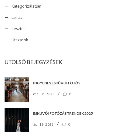
Kategorizálatlan
Leírás
Tesztek
Utazások
UTOLSÓ BEJEGYZÉSEK
INGYENES ESKÜVŐI FOTÓS
/
máj 03, 2026
0
ESKÜVŐI FOTÓZÁS TRENDEK 2025
/
ápr 19, 2025
0