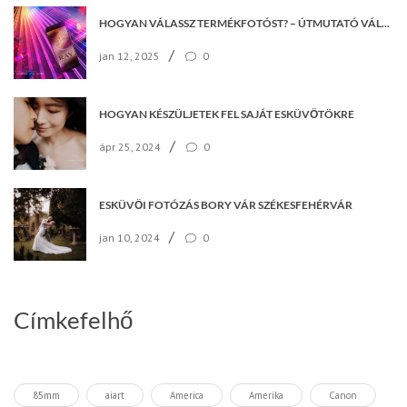
HOGYAN VÁLASSZ TERMÉKFOTÓST? – ÚTMUTATÓ VÁLLALKOZÁSOKNAK
/
jan 12, 2025
0
HOGYAN KÉSZÜLJETEK FEL SAJÁT ESKÜVŐTÖKRE
/
ápr 25, 2024
0
ESKÜVŐI FOTÓZÁS BORY VÁR SZÉKESFEHÉRVÁR
/
jan 10, 2024
0
Címkefelhő
85mm
aiart
America
Amerika
Canon