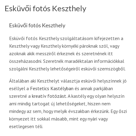
Esküvői fotós Keszthely
Esküvői fotós Keszthely
Esküvői fotós Keszthely szolgáltatásom kifejezetten a
Keszthely vagy Keszthely környéki pároknak szól, vagy
azoknak akik messziről érkeznek és szeretnének itt
összeházasodni. Szeretnék maradéktalan információkkal
szolgálni Keszthely lehetőségeiről esküvői szemszögből.
Általában aki Keszthelyt választja esküvői helyszínnek jó
eséllyel a
Festetics Kastélyban
és annak parkjában
szeretné a
kreatív fotózást
. A kastély egy olyan helyszín
ami mindig tartogat új lehetőségeket, hiszen nem
mindegy az sem, hogy melyik évszakban érkezünk. Egy őszi
környezet itt sokkal másabb, mint egy nyári vagy
esetlegesen téli.