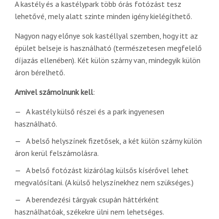
A kastély és a kastélypark több órás fotózást tesz
lehetővé, mely alatt szinte minden igény kielégíthető.
Nagyon nagy előnye sok kastéllyal szemben, hogy itt az
épület belseje is használható (természetesen megfelelő
díjazás ellenében). Két külön szárny van, mindegyik külön
áron bérelhető.
Amivel számolnunk kell
:
A kastély külső részei és a park ingyenesen
használható.
A belső helyszínek fizetősek, a két külön szárny külön
áron kerül felszámolásra.
A belső fotózást kizárólag külsős kísérővel lehet
megvalósítani. (A külső helyszínekhez nem szükséges.)
A berendezési tárgyak csupán háttérként
használhatóak, székekre ülni nem lehetséges.