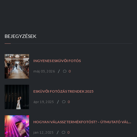
BEJEGYZÉSEK
INGYENES ESKÜVŐI FOTÓS
/
máj 03, 2026
0
ESKÜVŐI FOTÓZÁS TRENDEK 2025
/
ápr 19, 2025
0
HOGYAN VÁLASSZ TERMÉKFOTÓST? – ÚTMUTATÓ VÁLLALKOZÁSOKNAK
/
jan 12, 2025
0