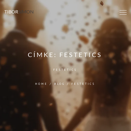
TIBOR
SIMON
CÍMKE:
FESTETICS
FESTETICS
HOME
/
BLOG
/
FESTETICS