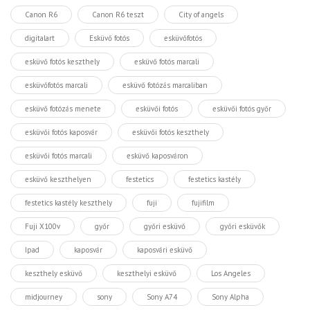
Canon R6
Canon R6 teszt
City of angels
digitalart
Esküvő fotós
esküvőfotós
esküvő fotós keszthely
esküvő fotós marcali
esküvőfotós marcali
esküvő fotózás marcaliban
esküvő fotózás menete
esküvői fotós
esküvői fotós győr
esküvői fotós kaposvár
esküvői fotós keszthely
esküvői fotós marcali
esküvő kaposváron
esküvő keszthelyen
festetics
festetics kastély
festetics kastély keszthely
fuji
fujifilm
Fuji X100v
győr
győri esküvő
győri esküvők
Ipad
kaposvár
kaposvári esküvő
keszthely esküvő
keszthelyi esküvő
Los Angeles
midjourney
sony
Sony A74
Sony Alpha