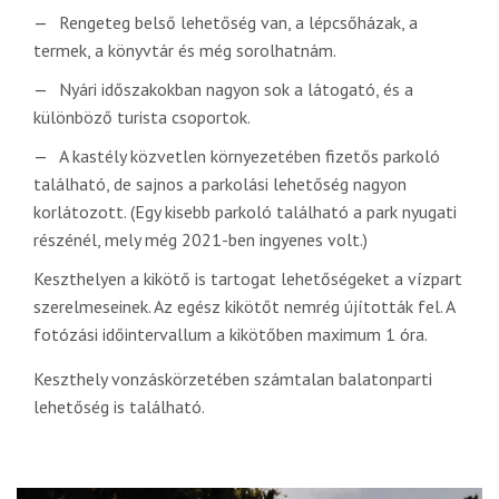
Rengeteg belső lehetőség van, a lépcsőházak, a
termek, a könyvtár és még sorolhatnám.
Nyári időszakokban nagyon sok a látogató, és a
különböző turista csoportok.
A kastély közvetlen környezetében fizetős parkoló
található, de sajnos a parkolási lehetőség nagyon
korlátozott. (Egy kisebb parkoló található a park nyugati
részénél, mely még 2021-ben ingyenes volt.)
Keszthelyen a kikötő is tartogat lehetőségeket a vízpart
szerelmeseinek. Az egész kikötőt nemrég újították fel. A
fotózási időintervallum a kikötőben maximum 1 óra.
Keszthely vonzáskörzetében számtalan balatonparti
lehetőség is található.