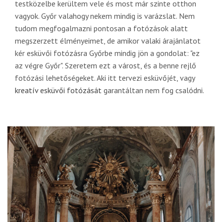
testközelbe kerültem vele és most már szinte otthon
vagyok. Győr valahogy nekem mindig is varázslat. Nem
tudom megfogalmazni pontosan a fotózások alatt
megszerzett élményeimet, de amikor valaki árajánlatot
kér esküvői fotózásra Győrbe mindig jön a gondolat: "ez
az végre Győr". Szeretem ezt a várost, és a benne rejlő
fotózási lehetőségeket. Aki itt tervezi esküvőjét, vagy
kreatív esküvői fotózását
garantáltan nem fog csalódni.