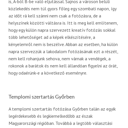
is, A-ból B-be való eljutással. Sajnos a városon belüli
közlekedés nem túl gyors főleg egy szombati napon, így
az időt rá kell szánni nem csak a fotózásra, de a
helyszínek közötti váltásra is. Itt is meg kell említenem,
hogy egy külön napra szervezett kreatív fotózás sokkal
több lehetőséget ad a képek elkészítésére, a
kényelemről nem is beszélve. Abban az esetben, ha külön
napra szervezzük a lakodalom fotózásának ezt a részét,
nem kell rohanjunk sehova, nem várnak a vendégek, a
rokonok a barátok és nem kell állandóan figyelni az órát,
hogy odaérünk-e a következő eseményre.
Templomi szertartás Győrben
A templomi szertartás fotózása Győrben talán az egyik
legérdekesebb és legkiemelkedőbb az észak
Magyarországi régióban. Továbbá a legtöbb választási