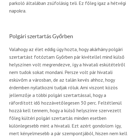
parkoló általában zsúfolásig teli. Ez főleg igaz a hétvégi
napokra.
Polgári szertartás Győrben
Valahogy az élet eddig úgy hozta, hogy akárhány polgári
szertartást fotóztam Győrben pár kivétellel mind külső
helyszínen volt megrendezve, így a hivatali eskütételről
nem tudok sokat mondani. Persze volt pár hivatali
esküvőm a városban, de az talán kevés ahhoz, hogy
érdemben nyilatkozni tudjak róluk. Ami viszont közös
jellemzője a többi polgári szertartással, hogy a
ráfordított idő hozzávetőlegesen 30 perc. Feltétlenül
hozzá kell tennem, hogy a külső helyszínre szervezett
főleg kültéri polgári szertartás minden esetben
különlegesebb mint a hivatali. Ezt azért gondolom így,
mert kényelmesebb a pár szempontjából, hiszen nem kell