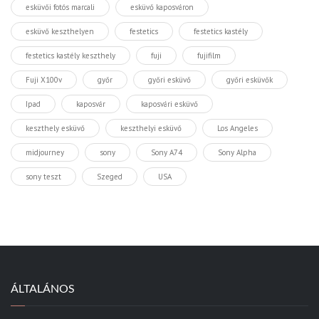
esküvői fotós marcali
esküvő kaposváron
esküvő keszthelyen
festetics
festetics kastély
festetics kastély keszthely
fuji
fujifilm
Fuji X100v
győr
győri esküvő
győri esküvők
Ipad
kaposvár
kaposvári esküvő
keszthely esküvő
keszthelyi esküvő
Los Angeles
midjourney
sony
Sony A74
Sony Alpha
sony teszt
Szeged
USA
ÁLTALÁNOS