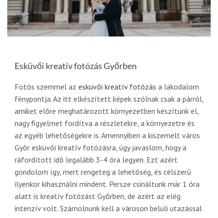
Esküvői kreatív fotózás Győrben
Fotós szemmel az
esküvői kreatív fotózás
a lakodalom
fénypontja. Az itt elkészített képek szólnak csak a párról,
amiket előre meghatározott környezetben készítünk el,
nagy figyelmet fordítva a részletekre, a környezetre és
az egyéb lehetőségekre is. Amennyiben a kiszemelt város
Győr esküvői kreatív fotózásra, úgy javaslom, hogy a
ráfordított idő legalább 3-4 óra legyen. Ezt azért
gondolom így, mert rengeteg a lehetőség, és célszerű
ilyenkor kihasználni mindent. Persze csináltunk már 1 óra
alatt is kreatív fotózást Győrben, de azért az elég
intenzív volt. Számolnunk kell a városon belüli utazással