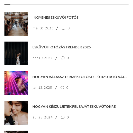
INGYENES ESKÜVŐI FOTÓS
/
máj 03, 2026
0
ESKÜVŐI FOTÓZÁS TRENDEK 2025
/
ápr 19, 2025
0
HOGYAN VÁLASSZ TERMÉKFOTÓST? – ÚTMUTATÓ VÁLLALKOZÁSOKNAK
/
jan 12, 2025
0
HOGYAN KÉSZÜLJETEK FEL SAJÁT ESKÜVŐTÖKRE
/
ápr 25, 2024
0