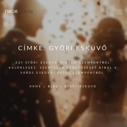
TIBOR
SIMON
CÍMKE:
GYŐRI ESKÜVŐ
EGY GYŐRI ESKÜVŐ MINDEN SZEMPONTBÓL
KÜLÖNLEGES. SZÁMTALAN LEHETŐSÉGET KÍNÁL A
VÁROS ESKÜVŐI FOTÓS SZEMPONTBÓL.
HOME
/
BLOG
/
GYORI-ESKUVO