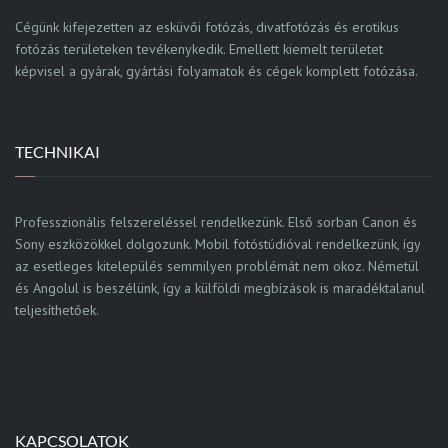
Cégünk kifejezetten az esküvői fotózás, divatfotózás és erotikus
fotózás területeken tevékenykedik. Emellett kiemelt területet
képvisel a gyárak, gyártási folyamatok és cégek komplett fotózása.
TECHNIKAI
Professzionális felszereléssel rendelkezünk. Első sorban Canon és
Sony eszközökkel dolgozunk. Mobil fotóstúdióval rendelkezünk, így
az esetleges kitelepülés semmilyen problémát nem okoz. Németül
és Angolul is beszélünk, így a külföldi megbízások is maradéktalanul
teljesíthetőek.
KAPCSOLATOK