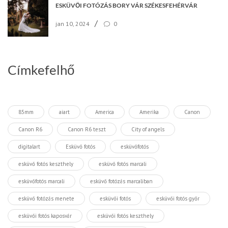
ESKÜVŐI FOTÓZÁS BORY VÁR SZÉKESFEHÉRVÁR
/
jan 10, 2024
0
Címkefelhő
85mm
aiart
America
Amerika
Canon
Canon R6
Canon R6 teszt
City of angels
digitalart
Esküvő fotós
esküvőfotós
esküvő fotós keszthely
esküvő fotós marcali
esküvőfotós marcali
esküvő fotózás marcaliban
esküvő fotózás menete
esküvői fotós
esküvői fotós győr
esküvői fotós kaposvár
esküvői fotós keszthely