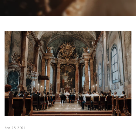
ápr
23
2021