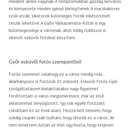
mindent amire vágynak. A templomokban gazdag belváros
és környezete minden igényt kielégítenek. A macskaköves
szűk utcák, sikátorok különleges fotók elkészítését
teszik lehetővé. A Győri Várkazamata-Kőtár is egy
különlegessége a városnak, ahol eddig többször is
sikerült esküvői fotókat készíteni.
Győr esküvői fotós szempontból
Fotós szemmel valahogy ez a város mindig más,
akárhányszor is fotózok itt esküvőt. Esküvői fotós Győr
szolgáltatásom kialakításakor nagy figyelmet
fordítottam a város megismerésére, már az első
alkalommal lenyűgözött, így sok egyéb fotózást
csináltam itt az évek alatt. Hozzá kell tennem, hogy
sokáig csupán csak tudtam, hogy létezik ez a város, de
nem ismertem. Aztán az élet úgy hozta, hogy teljesen