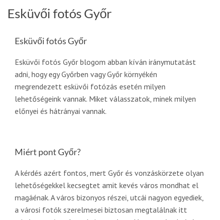
Esküvői fotós Győr
Esküvői fotós Győr
Esküvői fotós Győr blogom abban kíván iránymutatást
adni, hogy egy Győrben vagy Győr környékén
megrendezett esküvői fotózás esetén milyen
lehetőségeink vannak. Miket válasszatok, minek milyen
előnyei és hátrányai vannak.
Miért pont Győr?
A kérdés azért fontos, mert Győr és vonzáskörzete olyan
lehetőségekkel kecsegtet amit kevés város mondhat el
magáénak. A város bizonyos részei, utcái nagyon egyediek,
a városi fotók szerelmesei biztosan megtalálnak itt