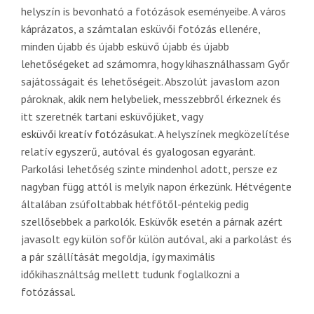
helyszín is bevonható a fotózások eseményeibe. A város
káprázatos, a számtalan esküvői fotózás ellenére,
minden újabb és újabb esküvő újabb és újabb
lehetőségeket ad számomra, hogy kihasználhassam Győr
sajátosságait és lehetőségeit. Abszolút javaslom azon
pároknak, akik nem helybeliek, messzebbről érkeznek és
itt szeretnék tartani esküvőjüket, vagy
esküvői kreatív fotózásukat
. A helyszínek megközelítése
relatív egyszerű, autóval és gyalogosan egyaránt.
Parkolási lehetőség szinte mindenhol adott, persze ez
nagyban függ attól is melyik napon érkezünk. Hétvégente
általában zsúfoltabbak hétfőtől-péntekig pedig
szellősebbek a parkolók. Esküvők esetén a párnak azért
javasolt egy külön sofőr külön autóval, aki a parkolást és
a pár szállítását megoldja, így maximális
időkihasználtság mellett tudunk foglalkozni a
fotózással.