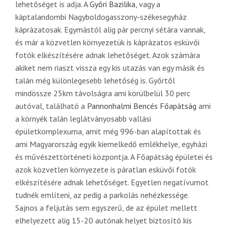
lehetőséget is adja. A
Győri Bazilika
, vagy a
káptalandombi Nagyboldogasszony-székesegyház
káprázatosak. Egymástól alig pár percnyi sétára vannak,
és már a közvetlen környezetük is káprázatos esküvői
fotók elkészítésére adnak lehetőséget. Azok számára
akiket nem riaszt vissza egy kis utazás van egy másik és
talán még különlegesebb lehetőség is. Győrtől
mindössze 25km távolságra ami körülbelül 30 perc
autóval, található a
Pannonhalmi Bencés Főapátság
ami
a környék talán leglátványosabb vallási
épületkomplexuma, amit még 996-ban alapítottak és
ami Magyarország egyik kiemelkedő emlékhelye, egyházi
és művészettörténeti központja. A Főapátság épületei és
azok közvetlen környezete is páratlan esküvői fotók
elkészítésére adnak lehetőséget. Egyetlen negatívumot
tudnék említeni, az pedig a parkolás nehézkessége.
Sajnos a feljutás sem egyszerű, de az épület mellett
elhelyezett alig 15-20 autónak helyet biztosító kis