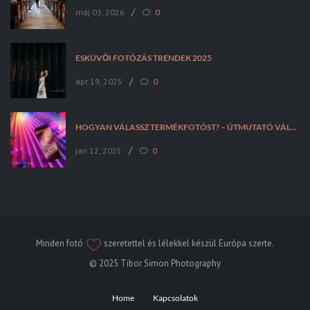
/
máj 03, 2026
0
ESKÜVŐI FOTÓZÁS TRENDEK 2025
/
ápr 19, 2025
0
HOGYAN VÁLASSZ TERMÉKFOTÓST? – ÚTMUTATÓ VÁLLALKOZÁSOKNAK
/
jan 12, 2025
0
Minden fotó
szeretettel és lélekkel készül Európa szerte.
© 2025 Tibor Simon Photography
Home
Kapcsolatok