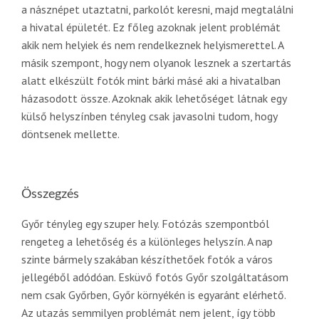
a násznépet utaztatni, parkolót keresni, majd megtalálni
a hivatal épületét. Ez főleg azoknak jelent problémát
akik nem helyiek és nem rendelkeznek helyismerettel. A
másik szempont, hogy nem olyanok lesznek a szertartás
alatt elkészült fotók mint bárki másé aki a hivatalban
házasodott össze. Azoknak akik lehetőséget látnak egy
külső helyszínben tényleg csak javasolni tudom, hogy
döntsenek mellette.
Összegzés
Győr tényleg egy szuper hely. Fotózás szempontból
rengeteg a lehetőség és a különleges helyszín. A nap
szinte bármely szakában készíthetőek fotók a város
jellegéből adódóan. Esküvő fotós Győr szolgáltatásom
nem csak Győrben, Győr környékén is egyaránt elérhető.
Az utazás semmilyen problémát nem jelent, így több