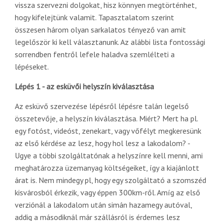
vissza szervezni dolgokat, hisz könnyen megtörténhet,
hogy kifelejtünk valamit. Tapasztalatom szerint
összesen három olyan sarkalatos tényező van amit
legelőször ki kell választanunk. Az alábbi lista fontossági
sorrendben fentről lefele haladva szemlélteti a
lépéseket.
Lépés 1 - az esküvői helyszín kiválasztása
Az esküvő szervezése lépésről lépésre talán legelső
összetevője, a helyszín kiválasztása. Miért? Mert ha pl.
egy fotóst, videóst, zenekart, vagy vőfélyt megkeresünk
az első kérdése az lesz, hogy hol lesz a lakodalom? -
Ugye a többi szolgáltatónak a helyszínre kell menni, ami
meghatározza üzemanyag költségeiket, így a kiajánlott
árat is. Nem mindegy pl, hogy egy szolgáltató a szomszéd
kisvárosból érkezik, vagy éppen 300km-ről. Amíg az első
verziónál a lakodalom után simán hazamegy autóval,
addig a másodiknál már szállásról is érdemes lesz