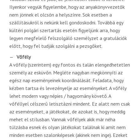
Ilyenkor vegyük figyelembe, hogy az anyakönyvvezetők
nem jönnek el olcsón a helyszínre. Sok esetben a
szállításukról is nekünk kell gondoskodni. Továbbá egy
kültéri polgári szertartás esetén figyeljünk arra, hogy
legyen megfelelő felszolgáló személyzet a gratulációk
előtt, hogy fel tudják szolgálni a pezsgőket.
Vőfély
A vőfély (szerintem) egy fontos és talán elengedhetetlen
személy az esküvőn. Megléte nagyban megkönnyíti az
egész nap eseményeinek koordinálását. Feladata, hogy
kézben tartsa és levezényelje az eseményeket. A vőfély
lehet modern vagy népies / hagyomány követő. A
vőféllyel célszerű letisztázni mindent. Ez alatt nem csak
az eseményeket, a játékokat, de azokat is, hogy meddig
mehet el stílusban. Vannak vőfélyek akik már néha
túlzásba esnek és olyan játékokat találnak ki amit nem
minden esetben szalonképesek (akinek nem inge). Ezeket