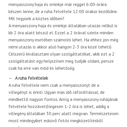
menyasszony haja és sminkje már reggel 6:00-órára
készen lenne, de a ruha felvétele 12:00 órakor kezdődne.
Mit tegyünk a köztes időben?
A menyasszony haja és sminkje általában utazás nélkül is
kb 2 óra alatt készül el. Ezzel a 2 órával szinte minden
menyasszony esetében számolni lehet. Ha ehhez jön még
némi utazás is akkor alsó hangon 2-3 óra közé tehető.
Célszerű kiválasztani olyan szolgáltatókat, akik ezt a 2
szolgáltatást egy helyszínen meg tudják oldani, persze
csak ha erre van mód és lehetőség.
A ruha felvételek
A ruha felvétele nem csak a menyasszonyt de a
vőlegényt is érinti. Ugyan más idő ráfordítással, de
mindkettő nagyon fontos. Amíg a menyasszony ruhájának
felvétele hozzávetőlegesen 1-2 óra is lehet, addig a
vőlegény általában 30 perc alatt megvan. Természetesen
most mindegyiket esküvő fotós megközelítésből