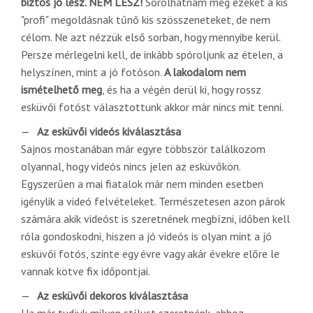
biztos jó lesz. NEM LESZ!
Sorolhatnám még ezeket a kis
"profi" megoldásnak tűnő kis szösszeneteket, de nem
célom. Ne azt nézzük első sorban, hogy mennyibe kerül.
Persze mérlegelni kell, de inkább spóroljunk az ételen, a
helyszínen, mint a jó fotóson.
A lakodalom nem
ismételhető meg
, és ha a végén derül ki, hogy rossz
esküvői fotóst választottunk akkor már nincs mit tenni.
Az esküvői videós kiválasztása
Sajnos mostanában már egyre többször találkozom
olyannal, hogy videós nincs jelen az esküvőkön.
Egyszerűen a mai fiatalok már nem minden esetben
igénylik a videó felvételeket. Természetesen azon párok
számára akik videóst is szeretnének megbízni, időben kell
róla gondoskodni, hiszen a jó videós is olyan mint a jó
esküvői fotós, szinte egy évre vagy akár évekre előre le
vannak kötve fix időpontjai.
Az esküvői dekoros kiválasztása
Ha már tudjuk milyen stílust szeretnénk, ahhoz