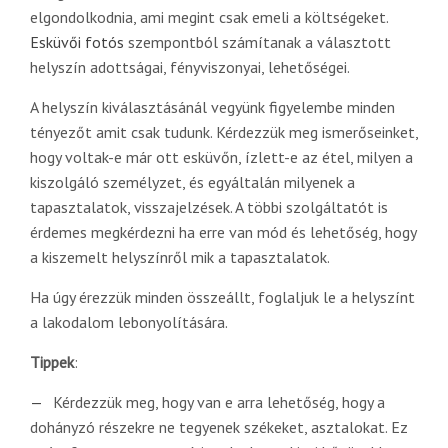
elgondolkodnia, ami megint csak emeli a költségeket.
Esküvői fotós
szempontból számítanak a választott
helyszín adottságai, fényviszonyai, lehetőségei.
A helyszín kiválasztásánál vegyünk figyelembe minden
tényezőt amit csak tudunk. Kérdezzük meg ismerőseinket,
hogy voltak-e már ott esküvőn, ízlett-e az étel, milyen a
kiszolgáló személyzet, és egyáltalán milyenek a
tapasztalatok, visszajelzések. A többi szolgáltatót is
érdemes megkérdezni ha erre van mód és lehetőség, hogy
a kiszemelt helyszínről mik a tapasztalatok.
Ha úgy érezzük minden összeállt, foglaljuk le a helyszínt
a lakodalom lebonyolítására.
Tippek
:
Kérdezzük meg, hogy van e arra lehetőség, hogy a
dohányzó részekre ne tegyenek székeket, asztalokat. Ez