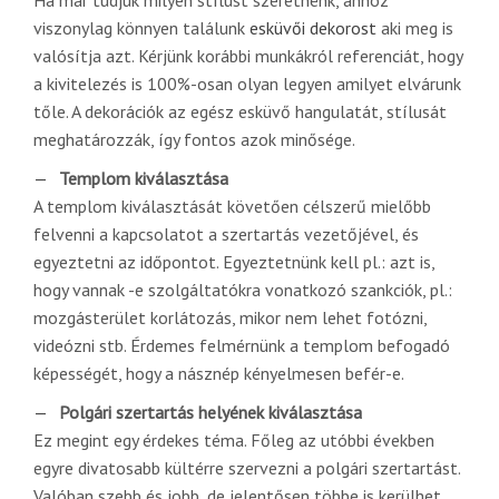
viszonylag könnyen találunk
esküvői dekorost
aki meg is
valósítja azt. Kérjünk korábbi munkákról referenciát, hogy
a kivitelezés is 100%-osan olyan legyen amilyet elvárunk
tőle. A dekorációk az egész esküvő hangulatát, stílusát
meghatározzák, így fontos azok minősége.
Templom kiválasztása
A templom kiválasztását követően célszerű mielőbb
felvenni a kapcsolatot a szertartás vezetőjével, és
egyeztetni az időpontot. Egyeztetnünk kell pl.: azt is,
hogy vannak -e szolgáltatókra vonatkozó szankciók, pl.:
mozgásterület korlátozás, mikor nem lehet fotózni,
videózni stb. Érdemes felmérnünk a templom befogadó
képességét, hogy a násznép kényelmesen befér-e.
Polgári szertartás helyének kiválasztása
Ez megint egy érdekes téma. Főleg az utóbbi években
egyre divatosabb kültérre szervezni a polgári szertartást.
Valóban szebb és jobb, de jelentősen többe is kerülhet.