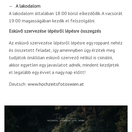
A lakodalom
A lakodalom általában 18:00 körül elkezdődik. A vacsorát
19:00 magasságában kezdik el felszolgálni.
Esküvő szervezése lépésről lépésre összegzés
Az esküvő szervezése lépésről lépésre egy roppant nehéz
és összetett feladat, így amennyiben úgy érzitek meg
tudjátok önállóan esküvő szervező nélkül is csinálni,
akkor egyetlen egy javaslatot adnék, mindent kezdjetek
el legalább egy évvel a nagy nap előtt!
Deutsch:
www.hochzeitsfotoswien.at