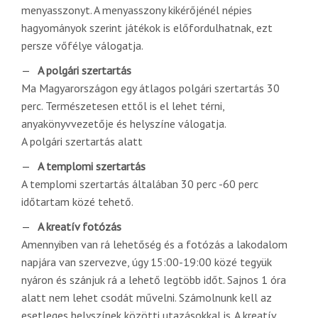
menyasszonyt. A menyasszony kikérőjénél népies
hagyományok szerint játékok is előfordulhatnak, ezt
persze vőfélye válogatja.
A polgári szertartás
Ma Magyarországon egy átlagos polgári szertartás 30
perc. Természetesen ettől is el lehet térni,
anyakönyvvezetője és helyszíne válogatja.
A polgári szertartás alatt
A templomi szertartás
A templomi szertartás általában 30 perc -60 perc
időtartam közé tehető.
A kreatív fotózás
Amennyiben van rá lehetőség és a fotózás a lakodalom
napjára van szervezve, úgy 15:00-19:00 közé tegyük
nyáron és szánjuk rá a lehető legtöbb időt. Sajnos 1 óra
alatt nem lehet csodát művelni. Számolnunk kell az
esetleges helyszínek közötti utazásokkal is. A kreatív