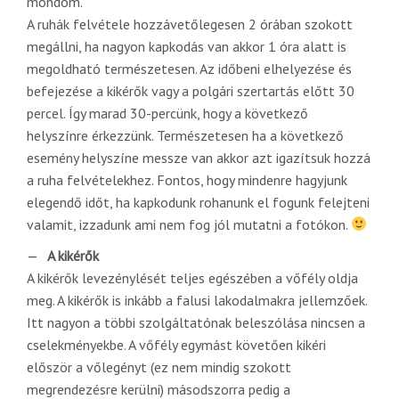
mondom.
A ruhák felvétele hozzávetőlegesen 2 órában szokott
megállni, ha nagyon kapkodás van akkor 1 óra alatt is
megoldható természetesen. Az időbeni elhelyezése és
befejezése a kikérők vagy a polgári szertartás előtt 30
percel. Így marad 30-percünk, hogy a következő
helyszínre érkezzünk. Természetesen ha a következő
esemény helyszíne messze van akkor azt igazítsuk hozzá
a ruha felvételekhez. Fontos, hogy mindenre hagyjunk
elegendő időt, ha kapkodunk rohanunk el fogunk felejteni
valamit, izzadunk ami nem fog jól mutatni a fotókon.
A kikérők
A kikérők levezénylését teljes egészében a vőfély oldja
meg. A kikérők is inkább a falusi lakodalmakra jellemzőek.
Itt nagyon a többi szolgáltatónak beleszólása nincsen a
cselekményekbe. A vőfély egymást követően kikéri
először a vőlegényt (ez nem mindig szokott
megrendezésre kerülni) másodszorra pedig a