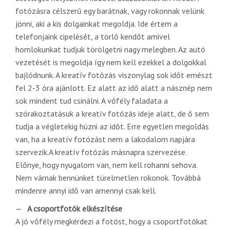
fotózásra célszerű egy barátnak, vagy rokonnak velünk
jönni, aki a kis dolgainkat megoldja. Ide értem a
telefonjaink cipelését, a törlő kendőt amivel
homlokunkat tudjuk törölgetni nagy melegben. Az autó
vezetését is megoldja így nem kell ezekkel a dolgokkal
bajlódnunk. A kreatív fotózás viszonylag sok időt emészt
fel 2-3 óra ajánlott. Ez alatt az idő alatt a násznép nem
sok mindent tud csinálni. A vőfély faladata a
szórakoztatásuk a kreatív fotózás ideje alatt, de ő sem
tudja a végletekig húzni az időt. Erre egyetlen megoldás
van, ha a kreatív fotózást nem a lakodalom napjára
szervezik.A kreatív fotózás másnapra szervezése.
Előnye, hogy nyugalom van, nem kell rohanni sehova.
Nem várnak bennünket türelmetlen rokonok. Továbbá
mindenre annyi idő van amennyi csak kell.
A csoportfotók elkészítése
A jó vőfély megkérdezi a fotóst, hogy a csoportfotókat