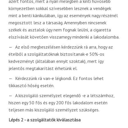
azért fontos, mert a nyári melegben a kinti hűvösebb
környezetben sokkal szívesebben lesznek a vendégek
mint a benti kánikulában, így az események nagy részénél
megosztott lesz a társaság. Amennyiben nincsenek
székek és asztalok úgy nem fognak leülni, a cigaretta
elszívását követően visszamegy mindenki a lakodalomba.
Az első megbeszélésen kérdezzünk rá arra, hogy az
ételből a szolgáltatóknak biztosítanak-e 50%-os
kedvezményt (általában ennyit szoktak), mert így
jelentős megtakarítást érhetünk el.
Kérdezzünk rá van-e légkondi. Ez fontos lehet
tikkasztó hőség esetén.
A kiszolgáló személyzet elegendő -e a létszámhoz,
hiszen egy 50 fős és egy 200 fős lakodalom esetén
teljesen más kiszolgáló személyzet szükséges.
Lépés 2 - a szolgáltatók kiválasztása