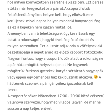
hol milyen környezetben szeretné elkészíteni. Ezt persze
előtte már leegyeztette a párral. A csoportfotók
feltétlenül árnyékos helyen kell, hogy elkészítésre
kerüljenek, mivel napos helyen mindenki hunyorogni fog
és ez a képeken nem igazán mutat jól.
Amennyiben van rá lehetőségünk úgy készítsünk egy
listát a rokonságról, hogy ki kivel fog fotózkodni és
milyen sorrendben. Ezt a listát adjuk oda a vőfélynek aki
összekiabálja a népet amíg az előző csoport fotózkodik.
Nagyon fontos, hogy a csoportfotók alatt a rokonság ne
a pár háta mögött helyezkedjen el. Ne legyenek
mögöttük futkosó gyerekek, kutyát sétáltató nagypapák
vagy éppen egy cementes liaz kék busznak álcázva.
A
háttérnek szépnek a pár igényeihez igazodónak kell
lennie.
A csoportfotókat időrendben 17:00 - 20:00 közé célszerű
valahova szervezni, hogy még világos legyen, de már ne
süssön a nap teljes erővel.