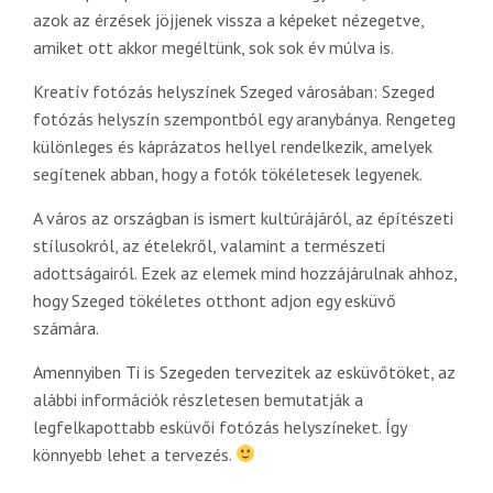
azok az érzések jöjjenek vissza a képeket nézegetve,
amiket ott akkor megéltünk, sok sok év múlva is.
Kreatív fotózás helyszínek Szeged városában: Szeged
fotózás helyszín szempontból egy aranybánya. Rengeteg
különleges és káprázatos hellyel rendelkezik, amelyek
segítenek abban, hogy a fotók tökéletesek legyenek.
A város az országban is ismert kultúrájáról, az építészeti
stílusokról, az ételekről, valamint a természeti
adottságairól. Ezek az elemek mind hozzájárulnak ahhoz,
hogy Szeged tökéletes otthont adjon egy esküvő
számára.
Amennyiben Ti is Szegeden tervezitek az esküvőtöket, az
alábbi információk részletesen bemutatják a
legfelkapottabb esküvői fotózás helyszíneket. Így
könnyebb lehet a tervezés.