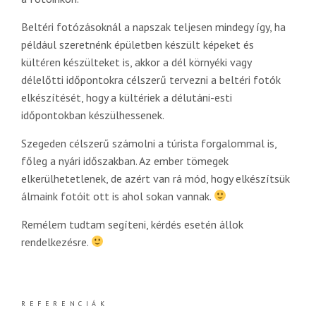
Beltéri fotózásoknál a napszak teljesen mindegy így, ha
például szeretnénk épületben készült képeket és
kültéren készülteket is, akkor a dél környéki vagy
délelőtti időpontokra célszerű tervezni a beltéri fotók
elkészítését, hogy a kültériek a délutáni-esti
időpontokban készülhessenek.
Szegeden célszerű számolni a túrista forgalommal is,
főleg a nyári időszakban. Az ember tömegek
elkerülhetetlenek, de azért van rá mód, hogy elkészítsük
álmaink fotóit ott is ahol sokan vannak.
Remélem tudtam segíteni, kérdés esetén állok
rendelkezésre.
REFERENCIÁK