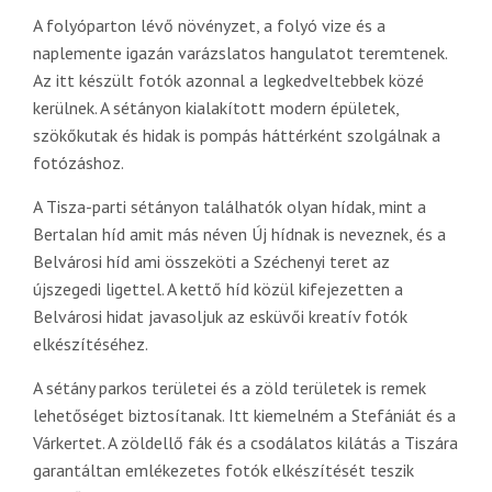
A folyóparton lévő növényzet, a folyó vize és a
naplemente igazán varázslatos hangulatot teremtenek.
Az itt készült fotók azonnal a legkedveltebbek közé
kerülnek. A sétányon kialakított modern épületek,
szökőkutak és hidak is pompás háttérként szolgálnak a
fotózáshoz.
A Tisza-parti sétányon találhatók olyan hídak, mint a
Bertalan híd amit más néven Új hídnak is neveznek, és a
Belvárosi híd ami összeköti a Széchenyi teret az
újszegedi ligettel. A kettő híd közül kifejezetten a
Belvárosi hidat javasoljuk az esküvői kreatív fotók
elkészítéséhez.
A sétány parkos területei és a zöld területek is remek
lehetőséget biztosítanak. Itt kiemelném a Stefániát és a
Várkertet. A zöldellő fák és a csodálatos kilátás a Tiszára
garantáltan emlékezetes fotók elkészítését teszik