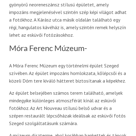
gyönyörű neoreneszánsz stílusú épületet, amely
impozáns megjelenésével szintén szép képi világot adhat
a fotókhoz. A Kárász utca másik oldalán található egy
régi, hangulatos kávéház is, amely szintén remek helyszín
lehet az esküvői fotózásokhoz.
Móra Ferenc Múzeum-
A Móra Ferenc Múzeum egy történelmi épület Szeged
szívében. Az épület impozáns homlokzata, kőlépcsői és a
közeli Dóm tere kiváló hátteret biztosítanak a képekhez.
Az épület belsejében számos terem található, amelyek
mindegyike különleges atmoszférát kínál az esküvői
fotókhoz. Az Art Nouveau stílusú belső udvar és a
szépen restaurált lépcsőházak ideálisak az esküvői fotós
Szeged szolgáltatásunk számára.
A múzeum díszterme, ahol korábban bankettek és táncok