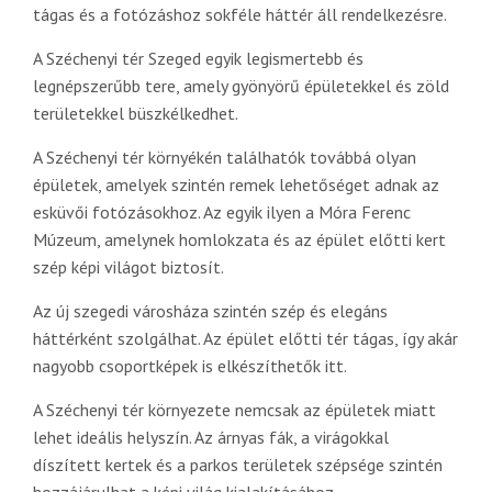
tágas és a fotózáshoz sokféle háttér áll rendelkezésre.
A Széchenyi tér Szeged egyik legismertebb és
legnépszerűbb tere, amely gyönyörű épületekkel és zöld
területekkel büszkélkedhet.
A Széchenyi tér környékén találhatók továbbá olyan
épületek, amelyek szintén remek lehetőséget adnak az
esküvői fotózásokhoz. Az egyik ilyen a Móra Ferenc
Múzeum, amelynek homlokzata és az épület előtti kert
szép képi világot biztosít.
Az új szegedi városháza szintén szép és elegáns
háttérként szolgálhat. Az épület előtti tér tágas, így akár
nagyobb csoportképek is elkészíthetők itt.
A Széchenyi tér környezete nemcsak az épületek miatt
lehet ideális helyszín. Az árnyas fák, a virágokkal
díszített kertek és a parkos területek szépsége szintén
hozzájárulhat a képi világ kialakításához.