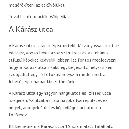
megörökíteni az esküvőjüket.
További információk:
Wikipédia
A Kárász utca
A Kárász utca talán még ismertebb látványosság mint az
eddigiek, vonzó lehet azok számára, akik az urbánus
stílusú képeket kedvelik jobban. Itt fontos megjegyezni,
hogy a Kárász utca inkább egy kiegészítő helyszínként
szolgálhat egy fő fotózási helyszín mellé, mert a
lehetőségek hamar kimeríthetőek.
A Kárász utca egy nagyon hangulatos és ízléses utca
Szegeden. Az utcában találhatók olyan épületek és
helyek, amelyek érdekes képi világot adhatnak a
fotókhoz.
Itt kiemelném a Kárász utca 15. szám alatt található