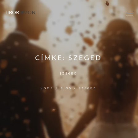
TIBOR
SIMON
CÍMKE:
SZEGED
SZEGED
HOME
/
BLOG
/
SZEGED