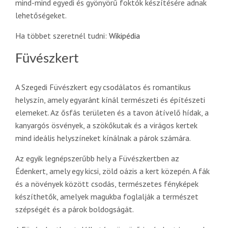
mind-mind egyedi és gyönyörű foktók készítésére adnak
lehetőségeket.
Ha többet szeretnél tudni:
Wikipédia
Füvészkert
A Szegedi Füvészkert egy csodálatos és romantikus
helyszín, amely egyaránt kínál természeti és építészeti
elemeket. Az ősfás területen és a tavon átívelő hídak, a
kanyargós ösvények, a szökőkutak és a virágos kertek
mind ideális helyszíneket kínálnak a párok számára.
Az egyik legnépszerűbb hely a Füvészkertben az
Édenkert, amely egy kicsi, zöld oázis a kert közepén. A fák
és a növények között csodás, természetes fényképek
készíthetők, amelyek magukba foglalják a természet
szépségét és a párok boldogságát.