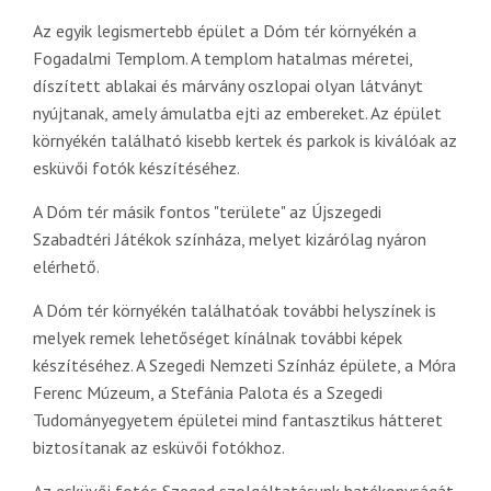
Az egyik legismertebb épület a Dóm tér környékén a
Fogadalmi Templom. A templom hatalmas méretei,
díszített ablakai és márvány oszlopai olyan látványt
nyújtanak, amely ámulatba ejti az embereket. Az épület
környékén található kisebb kertek és parkok is kiválóak az
esküvői fotók készítéséhez.
A Dóm tér másik fontos "területe" az Újszegedi
Szabadtéri Játékok színháza, melyet kizárólag nyáron
elérhető.
A Dóm tér környékén találhatóak további helyszínek is
melyek remek lehetőséget kínálnak további képek
készítéséhez. A Szegedi Nemzeti Színház épülete, a Móra
Ferenc Múzeum, a Stefánia Palota és a Szegedi
Tudományegyetem épületei mind fantasztikus hátteret
biztosítanak az esküvői fotókhoz.
Az esküvői fotós Szeged szolgáltatásunk hatékonyságát