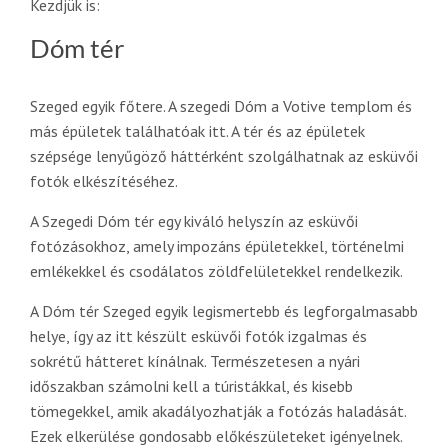
Kezdjük is:
Dóm tér
Szeged egyik főtere. A szegedi Dóm a Votive templom és
más épületek találhatóak itt. A tér és az épületek
szépsége lenyűgöző háttérként szolgálhatnak az esküvői
fotók elkészítéséhez.
A Szegedi Dóm tér egy kiváló helyszín az esküvői
fotózásokhoz, amely impozáns épületekkel, történelmi
emlékekkel és csodálatos zöldfelületekkel rendelkezik.
A Dóm tér Szeged egyik legismertebb és legforgalmasabb
helye, így az itt készült esküvői fotók izgalmas és
sokrétű hátteret kínálnak. Természetesen a nyári
időszakban számolni kell a túristákkal, és kisebb
tömegekkel, amik akadályozhatják a fotózás haladását.
Ezek elkerülése gondosabb előkészületeket igényelnek.