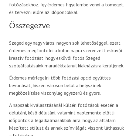
fotózásokhoz, így érdemes figyelembe venni a tömeget,
és tervezni előre az időpontokkal.
Összegezve
Szeged egy nagy város, nagyon sok lehetőséggel, ezért
érdemes megfontolni a külön napra szervezett esküvői
kreatív fotózást, hogy esküvői fotós Szeged
szolgáltatásaink maradéktalanul kiaknázásra kerüljenek.
Érdemes mérlegelni több fotózási opció együttes
bevonását, hiszen városon belül a helyszínek
megközelítése viszonylag egyszerű és gyors.
A napszak kiválasztásánál kültéri fotózások esetén a
délutáni, késő délutáni, valamint naplemente előtti
időpontok a legalkalmasabbak arra, hogy az általam
készített stílust és annak színvilágát viszont láthassuk
a fotóinkon.