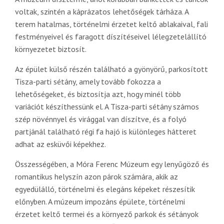
voltak, szintén a káprázatos lehetőségek tárháza. A
terem hatalmas, történelmi érzetet keltő ablakaival, fali
festményeivel és faragott díszítéseivel lélegzetelállító
környezetet biztosít.
Az épület külső részén található a gyönyörű, parkosított
Tisza-parti sétány, amely tovább fokozza a
lehetőségeket, és biztosítja azt, hogy minél több
variációt készíthessünk el. A Tisza-parti sétány számos
szép növénnyel és virággal van díszítve, és a folyó
partjánál található régi fa hajó is különleges hátteret
adhat az esküvői képekhez.
Összességében, a Móra Ferenc Múzeum egy lenyűgöző és
romantikus helyszín azon párok számára, akik az
egyedülálló, történelmi és elegáns képeket részesítik
előnyben. A múzeum impozáns épülete, történelmi
érzetet keltő termei és a környező parkok és sétányok