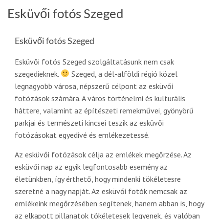
Esküvői fotós Szeged
Esküvői fotós Szeged
Esküvői fotós Szeged szolgáltatásunk nem csak
szegedieknek.
Szeged, a dél-alföldi régió közel
legnagyobb városa, népszerű célpont az esküvői
fotózások számára. A város történelmi és kulturális
háttere, valamint az építészeti remekművei, gyönyörű
parkjai és természeti kincsei teszik az esküvői
fotózásokat egyedivé és emlékezetessé.
Az esküvői fotózások célja az emlékek megőrzése. Az
esküvői nap az egyik legfontosabb esemény az
életünkben, így érthető, hogy mindenki tökéletesre
szeretné a nagy napját. Az esküvői fotók nemcsak az
emlékeink megőrzésében segítenek, hanem abban is, hogy
az elkapott pillanatok tökéletesek legyenek, és valóban