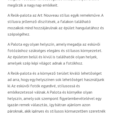
megőrzik a nagy nap emlékeit.
A Reök-palota az Art Nouveau stílus egyik remekműve. A
stílusra jellemző díszítések, a falakon található
mozaikok mind hozzájárulnak az épület hangulatához és
szépségéhez.
A Palota egy olyan helyszín, amely megadja az esküvői
fotózáshoz szükséges elegáns és stílusos környezetet.
Az épületen belül és kívül is találhatók olyan helyek,
amelyek szép képi világot adnak a fotókhoz.
A Reök-palota és a környező terület kiváló lehetőséget
ad arra, hogy egy helyszínen sok lehetőséget használjunk
ki. Az esküvői fotók egyedivé, stílusossá és
emlékezetessé válnak. A Palota és környéke olyan
helyszín, amely sok szempont figyelembevételével egy
igazán remek választás, így bátran ajánlom azon
pároknak, akik igényes és stílusos környezetben szeretnék