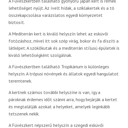
A Füvészkertben található gyönyörű japán kert is remek
lehetőséget nyújt. Az ívelt hídak, a sziklakertek és a tó
összekapcsolása varázslatos egyedi környezetet
biztosít.
A Mediterrán kert is kiváló helyszín lehet az esküvői
fotózáshoz, mivel itt sok szép virág, bokor és fa díszíti a
látképet. A szökőkutak és a mediterrán stílusú épületek is
kiváló lehetőségként szolgálnak.
A Füvészkertben található Tropikárium is különleges
helyszín. A trópusi növények és állatok egyedi hangulatot
teremtenek.
A kertnek számos további helyszíne is van, így a
pároknak érdemes időt szánni arra, hogy bejárják a kertet
és megtalálják azokat a helyeket, amelyek leginkább
tetszenek nekik.
A Füvészkert népszerű helyszín a szegedi esküvői