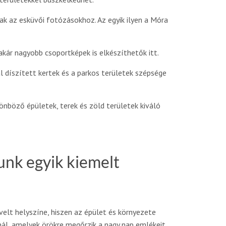
k az esküvői fotózásokhoz. Az egyik ilyen a Móra
 akár nagyobb csoportképek is elkészíthetők itt.
al díszített kertek és a parkos területek szépsége
nböző épületek, terek és zöld területek kiváló
unk egyik kiemelt
elt helyszíne, hiszen az épület és környezete
nál, amelyek örökre megőrzik a nagy nap emlékeit.