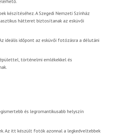
elérhető.
pek készítéséhez. A Szegedi Nemzeti Színház
sztikus hátteret biztosítanak az esküvői
 ideális időpont az esküvői fotózásra a délutáni
pülettel, történelmi emlékekkel és
nak.
legismertebb és legromantikusabb helyszín
k. Az itt készült fotók azonnal a legkedveltebbek