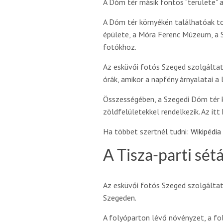
A Dóm tér másik fontos "területe" a
A Dóm tér környékén találhatóak to
épülete, a Móra Ferenc Múzeum, a S
fotókhoz.
Az esküvői fotós Szeged szolgáltat
órák, amikor a napfény árnyalatai 
Összességében, a Szegedi Dóm tér 
zöldfelületekkel rendelkezik. Az it
Ha többet szertnél tudni:
Wikipédia
A Tisza-parti sét
Az esküvői fotós Szeged szolgáltat
Szegeden.
A folyóparton lévő növényzet, a fo