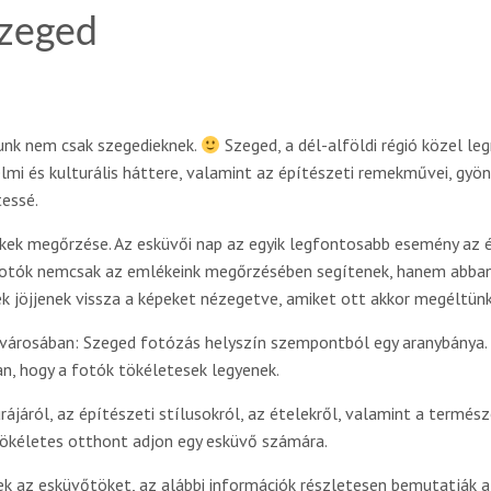
Szeged
unk nem csak szegedieknek.
Szeged, a dél-alföldi régió közel l
mi és kulturális háttere, valamint az építészeti remekművei, gyöny
essé.
kek megőrzése. Az esküvői nap az egyik legfontosabb esemény az él
 fotók nemcsak az emlékeink megőrzésében segítenek, hanem abban 
k jöjjenek vissza a képeket nézegetve, amiket ott akkor megéltünk,
városában: Szeged fotózás helyszín szempontból egy aranybánya. 
an, hogy a fotók tökéletesek legyenek.
rájáról, az építészeti stílusokról, az ételekről, valamint a termés
tökéletes otthont adjon egy esküvő számára.
ek az esküvőtöket, az alábbi információk részletesen bemutatják a