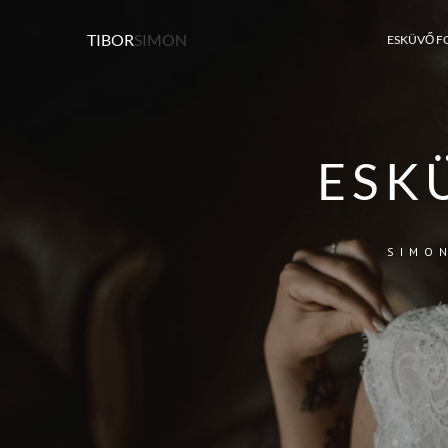
TIBOR
SIMON
ESKÜVŐ F
ESK
SIMO