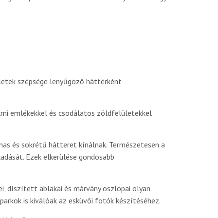
ületek szépsége lenyűgöző háttérként
lmi emlékekkel és csodálatos zöldfelületekkel
lmas és sokrétű hátteret kínálnak. Természetesen a
aladását. Ezek elkerülése gondosabb
 díszített ablakai és márvány oszlopai olyan
parkok is kiválóak az esküvői fotók készítéséhez.