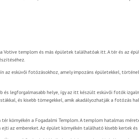
 a Votive templom és más épületek találhatóak itt. A tér és az ép
észítéséhez.
zín az esküvői fotózásokhoz, amely impozáns épületekkel, történe
b és legforgalmasabb helye, így az itt készült esküvői fotók izga
ristákkal, és kisebb tömegekkel, amik akadályozhatják a fotózás h
 tér környékén a Fogadalmi Templom. A templom hatalmas méretei,
ejti az embereket. Az épület környékén található kisebb kertek és 