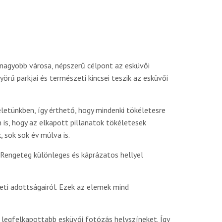
egnagyobb városa, népszerű célpont az esküvői
örű parkjai és természeti kincsei teszik az esküvői
etünkben, így érthető, hogy mindenki tökéletesre
is, hogy az elkapott pillanatok tökéletesek
 sok sok év múlva is.
Rengeteg különleges és káprázatos hellyel
zeti adottságairól. Ezek az elemek mind
 legfelkapottabb esküvői fotózás helyszíneket. Így