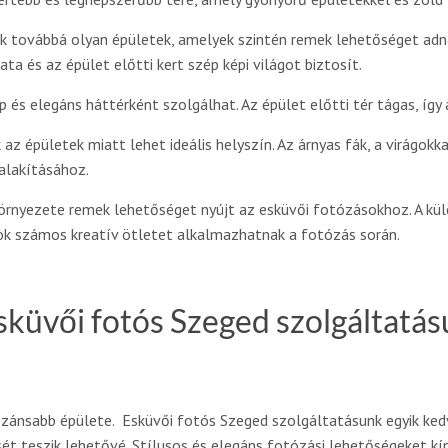
ók továbbá olyan épületek, amelyek szintén remek lehetőséget adna
 és az épület előtti kert szép képi világot biztosít.
 és elegáns háttérként szolgálhat. Az épület előtti tér tágas, így
az épületek miatt lehet ideális helyszín. Az árnyas fák, a virágokk
ialakításához.
örnyezete remek lehetőséget nyújt az esküvői fotózásokhoz. A külö
rok számos kreatív ötletet alkalmazhatnak a fotózás során.
sküvői fotós Szeged szolgáltatás
zánsabb épülete. Esküvői fotós Szeged szolgáltatásunk egyik kedv
ét teszik lehetővé. Stílusos és elegáns fotózási lehetőségeket kí