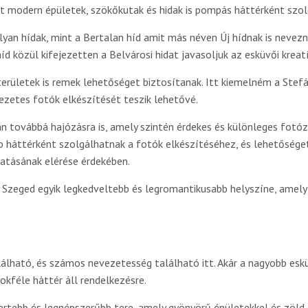
ott modern épületek, szökőkutak és hidak is pompás háttérként szo
lyan hídak, mint a Bertalan híd amit más néven Új hídnak is nevezn
 híd közül kifejezetten a Belvárosi hidat javasoljuk az esküvői krea
területek is remek lehetőséget biztosítanak. Itt kiemelném a Stefá
ezetes fotók elkészítését teszik lehetővé.
n továbbá hajózásra is, amely szintén érdekes és különleges fotóz
ép háttérként szolgálhatnak a fotók elkészítéséhez, és lehetősége
atásának elérése érdekében.
 Szeged egyik legkedveltebb és legromantikusabb helyszíne, amely
lálható, és számos nevezetesség található itt. Akár a nagyobb esk
okféle háttér áll rendelkezésre.
mertebb és legnépszerűbb tere, amely gyönyörű épületekkel és zöld 