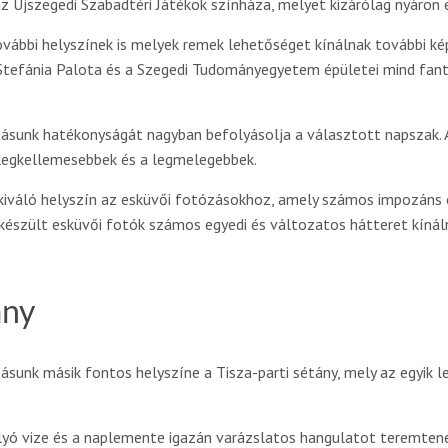
z Újszegedi Szabadtéri Játékok színháza, melyet kizárólag nyáron 
vábbi helyszínek is melyek remek lehetőséget kínálnak további ké
tefánia Palota és a Szegedi Tudományegyetem épületei mind fanta
ásunk hatékonyságát nagyban befolyásolja a választott napszak. Az
a legkellemesebbek és a legmelegebbek.
kiváló helyszín az esküvői fotózásokhoz, amely számos impozáns é
t készült esküvői fotók számos egyedi és változatos hátteret kínál
ány
ásunk másik fontos helyszíne a Tisza-parti sétány, mely az egyik 
lyó vize és a naplemente igazán varázslatos hangulatot teremtene