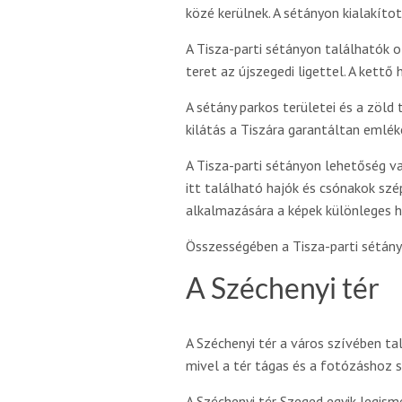
közé kerülnek. A sétányon kialakít
A Tisza-parti sétányon találhatók o
teret az újszegedi ligettel. A kettő
A sétány parkos területei és a zöld 
kilátás a Tiszára garantáltan emlék
A Tisza-parti sétányon lehetőség va
itt található hajók és csónakok sz
alkalmazására a képek különleges h
Összességében a Tisza-parti sétány
A Széchenyi tér
A Széchenyi tér a város szívében ta
mivel a tér tágas és a fotózáshoz s
A Széchenyi tér Szeged egyik legis