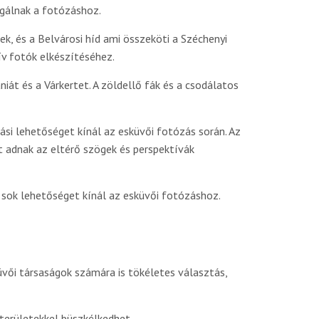
lgálnak a fotózáshoz.
ek, és a Belvárosi híd ami összeköti a Széchenyi
tív fotók elkészítéséhez.
niát és a Várkertet. A zöldellő fák és a csodálatos
ási lehetőséget kínál az esküvői fotózás során. Az
t adnak az eltérő szögek és perspektívák
 sok lehetőséget kínál az esküvői fotózáshoz.
üvői társaságok számára is tökéletes választás,
területekkel büszkélkedhet.