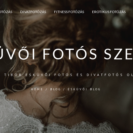
OTÓZÁS
DIVATFOTÓZÁS
FITNESS FOTÓZÁS
EROTIKUS FOTÓZÁS
ÜVŐI FOTÓS SZ
N TIBOR ESKÜVŐI FOTÓS ÉS DIVATFOTÓS O
HOME
/
BLOG
/
ESKÜVŐI BLOG