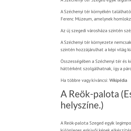
A Széchenyi tér környékén találhat
Ferenc Múzeum, amelynek homlokzata
Az új szegedi városháza szintén szép
A Széchenyi tér környezete nemcsak 
szintén hozzájárulhat a képi világ k
Összességében a Széchenyi tér és k
háttérként szolgálhatnak, így a pá
Ha többre vagy kíváncsi:
Wikipédia
A Reök-palota (E
helyszíne.)
A Reök-palota Szeged egyik legimpo
különleges esküvői képek elkészítés