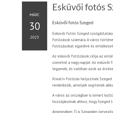
Esküvői fotós 
MÁRC
30
Esküvői fotós Szeged
Esküvői fotós Szeged szolgáltatás
2023
fotózások számára. A város történel
fotózásokat egyedivé és emlékezet
Az esküvői fotózások célja az emlé
szeretné a nagy napját. Az esküvői
legyenek, és valóban azok az érzése
Kreatív fotózás helyszínek Szeged 
rendelkezik, amelyek segítenek abb
A város az országban is ismert kultú
hozzájárulnak ahhoz, hogy Szeged 
Amennyiben Ti is Szegeden tervezit