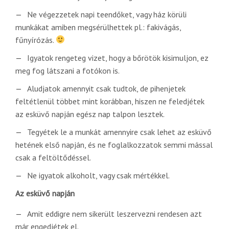
Ne végezzetek napi teendőket, vagy ház körüli
munkákat amiben megsérülhettek pl.: fakivágás,
fűnyírózás.
Igyatok rengeteg vizet, hogy a bőrötök kisimuljon, ez
meg fog látszani a fotókon is.
Aludjatok amennyit csak tudtok, de pihenjetek
feltétlenül többet mint korábban, hiszen ne feledjétek
az esküvő napján egész nap talpon lesztek.
Tegyétek le a munkát amennyire csak lehet az esküvő
hetének első napján, és ne foglalkozzatok semmi mással
csak a feltöltődéssel.
Ne igyatok alkoholt, vagy csak mértékkel.
Az esküvő napján
Amit eddigre nem sikerült leszervezni rendesen azt
már engedjétek el.