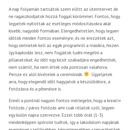
A nap folyamán tartsátok szem előtt az ütemtervet de
ne ragaszkodjatok hozzá foggal körömmel. Fontos, hogy
legyetek nyitottak az esetleges módosításokra akár
kisebb, nagyobb formában. Elengedhetetlen, hogy legyen
időtök minden fontos eseményre, és ne érezzétek azt,
hogy sietnetek kell az egyik programról a másikra, hiszen
így kapkodás lesz, nem fogjátok tudni megélni a
pillanatokat. Az időt egy kicsit szabadjára engedhetitek,
nem számít, ha nem értek oda pontosan valahova.
Persze ez alól kivételek a ceremóniák.
Ügyeljetek
arra, hogy elegendő időt hagyjatok a készülődésre, a
fotózásra és a pihenésre is.
Ennél a pontnál nagyon fontos mérlegelni, hogy a kreatív
fotózás / páros fotózás ami csak rólatok szól, legyen
egy külön napra szervezve. Ezzel több órát (1-3)
mindenképpen spórolni tudtok, így a lakodalom napjának
eseményei szellősebben, kényelmesebben szervezhetőek.