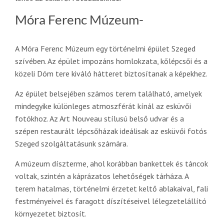
Móra Ferenc Múzeum-
A Móra Ferenc Múzeum egy történelmi épület Szeged
szívében. Az épület impozáns homlokzata, kőlépcsői és a
közeli Dóm tere kiváló hátteret biztosítanak a képekhez.
Az épület belsejében számos terem található, amelyek
mindegyike különleges atmoszférát kínál az esküvői
fotókhoz. Az Art Nouveau stílusú belső udvar és a
szépen restaurált lépcsőházak ideálisak az esküvői fotós
Szeged szolgáltatásunk számára.
A múzeum díszterme, ahol korábban bankettek és táncok
voltak, szintén a káprázatos lehetőségek tárháza. A
terem hatalmas, történelmi érzetet keltő ablakaival, fali
festményeivel és faragott díszítéseivel lélegzetelállító
környezetet biztosít.