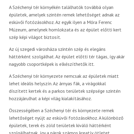
A Széchenyi tér környékén találhatók továbbá olyan
épületek, amelyek szintén remek lehetőséget adnak az
esküvői fotózásokhoz. Az egyik ilyen a Móra Ferenc
Múzeum, amelynek homlokzata és az épület előtti kert
szép képi világot biztosít.
Az új szegedi városháza szintén szép és elegáns
háttérként szolgálhat. Az épület előtti tér tágas, így akár
nagyobb csoportképek is elkészíthetők itt.
A Széchenyi tér környezete nemcsak az épületek miatt
lehet ideális helyszín. Az árnyas fák, a virágokkal
díszített kertek és a parkos területek szépsége szintén
hozzájárulhat a képi világ kialakításához.
Összességében a Széchenyi tér és környezete remek
lehetőséget nyújt az esküvői fotózásokhoz. A különböző
épületek, terek és zöld területek kiváló háttérként
szolgálhatnak, így a párok számos kreatív ötletet