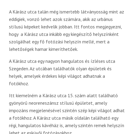
A Kárász utca talán még ismertebb látványosság mint az
eddigiek, vonzó lehet azok számára, akik az urbánus
stílusú képeket kedvelik jobban. Itt fontos megjegyezni,
hogy a Kárász utca inkább egy kiegészítő helyszínként
szolgálhat egy fő fotózási helyszín mellé, mert a
lehetőségek hamar kimeríthetőek.
A Kárász utca egy nagyon hangulatos és ízléses utca
Szegeden. Az utcában találhatók olyan épületek és
helyek, amelyek érdekes képi világot adhatnak a
fotókhoz.
Itt kiemelném a Kárász utca 15. szám alatt található
gyönyörű neoreneszánsz stílusú épületet, amely
impozáns megjelenésével szintén szép képi világot adhat
a fotókhoz. A Kárász utca másik oldalán található egy
régi, hangulatos kávéház is, amely szintén remek helyszín
lehet az esküvői fotózásokhoz.