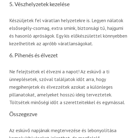
5. Vészhelyzetek kezelése
Készüljetek fel váratlan helyzetekre is. Legyen nálatok
elsősegély-csomag, extra smink, biztonsági tű, hajgumi
és hasonló apróságok. Egy kis előkészülettel könnyebben
kezelhetitek az apróbb váratlanságokat.
6. Pihenés és élvezet
Ne felejtsétek el élvezni a napot! Az esküvő a ti
ünneplésetek, szóval találjatok időt arra, hogy
megpihenjetek és élvezzétek azokat a különleges
pillanatokat, amelyeket hosszú ideig terveztetek.
Töltsétek minőségi időt a szeretteitekkel és egymással.
Összegezve
Az esküvő napjának megtervezése és lebonyolítása
komoly kihívásokat jelenthet, de megfelelő