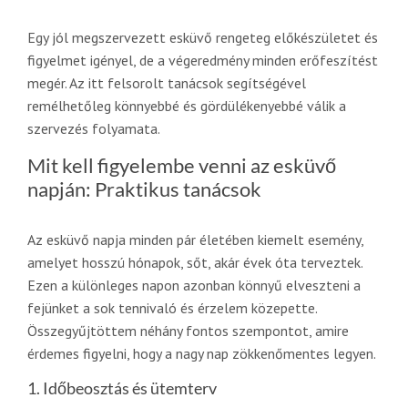
Egy jól megszervezett esküvő rengeteg előkészületet és
figyelmet igényel, de a végeredmény minden erőfeszítést
megér. Az itt felsorolt tanácsok segítségével
remélhetőleg könnyebbé és gördülékenyebbé válik a
szervezés folyamata.
Mit kell figyelembe venni az esküvő
napján: Praktikus tanácsok
Az esküvő napja minden pár életében kiemelt esemény,
amelyet hosszú hónapok, sőt, akár évek óta terveztek.
Ezen a különleges napon azonban könnyű elveszteni a
fejünket a sok tennivaló és érzelem közepette.
Összegyűjtöttem néhány fontos szempontot, amire
érdemes figyelni, hogy a nagy nap zökkenőmentes legyen.
1. Időbeosztás és ütemterv