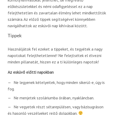
előkészületekkel és némi odafigyeléssel ez a nap
felejthetetlen és zavartalan élmény lehet mindkettőtök
számára. Az előző tippek segítségével könnyebben
navigálhattok az esküvői nap kihívásai között.
Tippek
Használjátok fel ezeket a tippeket, és tegyétek a nagy
napotokat felejthetetlenné! Ne felejtsétek el élvezni
minden pillanatát, hiszen ez a ti különleges napotok!
Az esküvő előtti napokban
Ne legyenek kételyeitek, hogy minden sikerül-e, úgy is
fog.
Ne menjetek szoláriumba órában, nyakláncban.
Ne vegyetek részt sétarepülésen, vagy bázisugráson
és hasonló veszélyeket rejtő dolgokban.