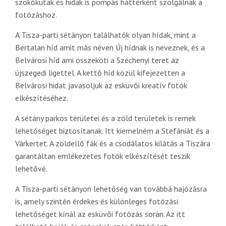
szökőkutak és hidak is pompás háttérként szolgálnak a
fotózáshoz.
A Tisza-parti sétányon találhatók olyan hídak, mint a
Bertalan híd amit más néven Új hídnak is neveznek, és a
Belvárosi híd ami összeköti a Széchenyi teret az
újszegedi ligettel. A kettő híd közül kifejezetten a
Belvárosi hidat javasoljuk az esküvői kreatív fotók
elkészítéséhez.
A sétány parkos területei és a zöld területek is remek
lehetőséget biztosítanak. Itt kiemelném a Stefániát és a
Várkertet. A zöldellő fák és a csodálatos kilátás a Tiszára
garantáltan emlékezetes fotók elkészítését teszik
lehetővé.
A Tisza-parti sétányon lehetőség van továbbá hajózásra
is, amely szintén érdekes és különleges fotózási
lehetőséget kínál az esküvői fotózás során. Az itt