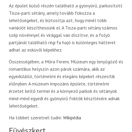
Az épület külső részén található a gyönyörű, parkosított
Tisza-parti sétány, amely tovább fokozza a
lehetőségeket, és biztosítja azt, hogy minél több
variációt készíthessünk el. A Tisza-parti sétány számos
szép növénnyel és virággal van díszítve, és a folyó
partjánál található régi fa hajó is különleges hátteret
adhat az esküvői képekhez.
Összességében, a Móra Ferenc Múzeum egy lenyűgöző és
romantikus helyszín azon párok számára, akik az
egyedülálló, történelmi és elegáns képeket részesítik
előnyben. A múzeum impozáns épülete, történelmi
érzetet keltő termei és a környező parkok és sétányok
mind-mind egyedi és gyönyörű foktók készítésére adnak
lehetőségeket.
Ha többet szeretnél tudni:
Wikipédia
Füvészkert