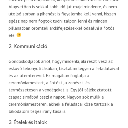
Alapvetően is sokkal több idő jut majd mindenre, és nem
utolsó sorban a pihenést is figyelembe kell venni, hiszen
egész nap nem fogtok tudni talpon lenni és minden
pillanatban örömteli arckifejezésekkel odaállni a fotós
elé.
2. Kommunikáció
Gondoskodjatok arról, hogy mindenki, aki részt vesz az
esküvő lebonyolításában, tisztában legyen a feladataival
és az ütemtervvel. Ez magában foglalja a
ceremóniamestert, a fotóst, a zenészt, és
természetesen a vendégeket is. Egy jól tájékoztatott
csapat simábbá teszi a napot. Nagyon sok múlik a
ceremóniamesteren, akinek a feladatai közé tartozik a
lakodalom teljes irányítása is.
3. Ételek és italok