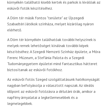
környékén található kisebb kertek és parkok is kiválóak az
esküvői fotók készítéséhez.
A Dóm tér másik fontos "területe" az Újszegedi
Szabadtéri Játékok színháza, melyet kizárólag nyáron
elérhető.
A Dóm tér környékén találhatóak további helyszínek is
melyek remek lehetőséget kínálnak további képek
készítéséhez. A Szegedi Nemzeti Színház épülete, a Móra
Ferenc Múzeum, a Stefánia Palota és a Szegedi
Tudományegyetem épületei mind fantasztikus hátteret
biztosítanak az esküvői fotókhoz.
Az esküvői fotós Szeged szolgáltatásunk hatékonyságát
nagyban befolyásolja a választott napszak. Az ideális
időpont az esküvői fotózásra a délutáni órák, amikor a
napfény árnyalatai a legkellemesebbek és a
legmelegebbek.