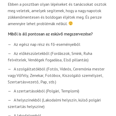
Ebben a posztban olyan lépéseket és tanácsokat osztok
meg veletek, amelyek segítenek, hogy a nagy napotok
zökkenőmentesen és boldogan éljétek meg. És persze
amennyire lehet problémák nélkül.
Miből is áll pontosan az esküvő megszervezése?
Az egész nap rész és fő-eseményeiből
Az előkészületekből (Fordászok, Smink, Ruha
felvételek, Vendégek fogadása, Első pillantás)
A szolgáltatókból (Fotós, Videós, Ceremónia mester
vagy Vőfély, Zenekar, Fotóbox, Kiszolgáló személyzet,
Szertartásvezető, Pap, stb.)
A szertartásokból (Polgári, Templomi)
A helyszínekből (Lakodalmi helyszín, külső polgári
szertartás helyszíne)
A lakodalomból