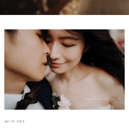
ápr
25
2024