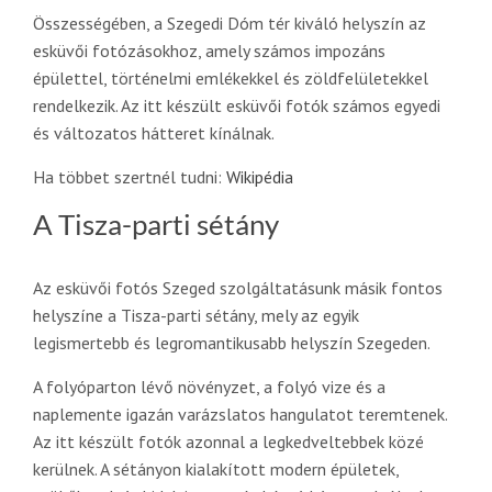
Összességében, a Szegedi Dóm tér kiváló helyszín az
esküvői fotózásokhoz, amely számos impozáns
épülettel, történelmi emlékekkel és zöldfelületekkel
rendelkezik. Az itt készült esküvői fotók számos egyedi
és változatos hátteret kínálnak.
Ha többet szertnél tudni:
Wikipédia
A Tisza-parti sétány
Az esküvői fotós Szeged szolgáltatásunk másik fontos
helyszíne a Tisza-parti sétány, mely az egyik
legismertebb és legromantikusabb helyszín Szegeden.
A folyóparton lévő növényzet, a folyó vize és a
naplemente igazán varázslatos hangulatot teremtenek.
Az itt készült fotók azonnal a legkedveltebbek közé
kerülnek. A sétányon kialakított modern épületek,