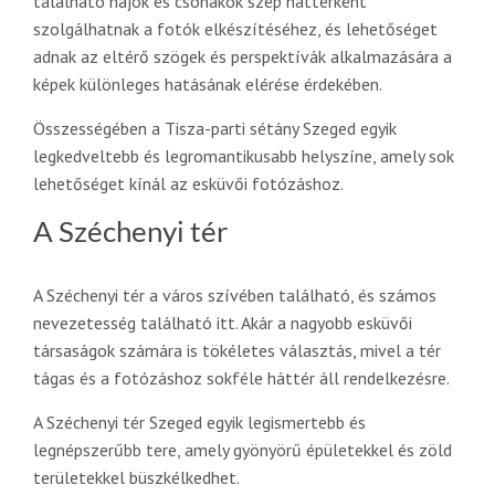
található hajók és csónakok szép háttérként
szolgálhatnak a fotók elkészítéséhez, és lehetőséget
adnak az eltérő szögek és perspektívák alkalmazására a
képek különleges hatásának elérése érdekében.
Összességében a Tisza-parti sétány Szeged egyik
legkedveltebb és legromantikusabb helyszíne, amely sok
lehetőséget kínál az esküvői fotózáshoz.
A Széchenyi tér
A Széchenyi tér a város szívében található, és számos
nevezetesség található itt. Akár a nagyobb esküvői
társaságok számára is tökéletes választás, mivel a tér
tágas és a fotózáshoz sokféle háttér áll rendelkezésre.
A Széchenyi tér Szeged egyik legismertebb és
legnépszerűbb tere, amely gyönyörű épületekkel és zöld
területekkel büszkélkedhet.