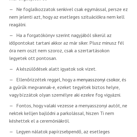
Ne foglalkozzatok senkivel csak egymással, persze ez
nem jelenti azt, hogy az esetleges szituációkra nem kell
reagálni.
Ha a forgatókönyv szerint nagyjából sikerül az
időpontokat tartani akkor az már siker. Plusz minusz fél
óra nem oszt nem szoroz, csak a szertartásokon
legyetek ott pontosan.
A készülődések alatt igyatok sok vizet.
Ellenőrizzétek reggel, hogy a
menyasszonyi csokor
, és
a gyűrűk megvannak-e, ezeket tegyétek biztos helyre,
vagy bízzátok olyan személyre aki ezekre fog vigyázni.
Fontos, hogy valaki vezesse a menyasszonyi autót, ne
nektek kelljen bajlódni a parkolással, hiszen Ti nem
késhettek el a ceremóniákról.
Legyen nálatok papírzsebpendő, az esetleges