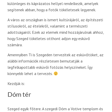
különleges és káprázatos hellyel rendelkezik, amelyek
segítenek abban, hogy a fotók tökéletesek legyenek.
A város az országban is ismert kultúrájáról, az építészeti
stílusokról, az ételekről, valamint a természeti
adottságairól. Ezek az elemek mind hozzájárulnak ahhoz,
hogy Szeged tökéletes otthont adjon egy esküvő
számára.
Amennyiben Ti is Szegeden tervezitek az esküvőtöket, az
alábbi információk részletesen bemutatják a
legfelkapottabb esküvői fotózás helyszíneket. Így
könnyebb lehet a tervezés.
Kezdjük is:
Dóm tér
Szeged egyik főtere. A szegedi Dóm a Votive templom és