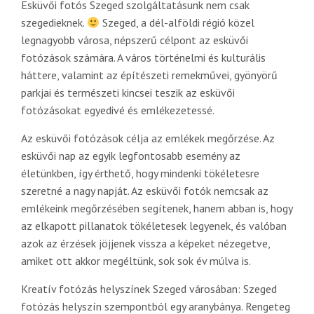
Esküvői fotós Szeged szolgáltatásunk nem csak
szegedieknek.
Szeged, a dél-alföldi régió közel
legnagyobb városa, népszerű célpont az esküvői
fotózások számára. A város történelmi és kulturális
háttere, valamint az építészeti remekművei, gyönyörű
parkjai és természeti kincsei teszik az esküvői
fotózásokat egyedivé és emlékezetessé.
Az esküvői fotózások célja az emlékek megőrzése. Az
esküvői nap az egyik legfontosabb esemény az
életünkben, így érthető, hogy mindenki tökéletesre
szeretné a nagy napját. Az esküvői fotók nemcsak az
emlékeink megőrzésében segítenek, hanem abban is, hogy
az elkapott pillanatok tökéletesek legyenek, és valóban
azok az érzések jöjjenek vissza a képeket nézegetve,
amiket ott akkor megéltünk, sok sok év múlva is.
Kreatív fotózás helyszínek Szeged városában: Szeged
fotózás helyszín szempontból egy aranybánya. Rengeteg