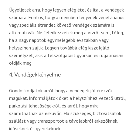
Ügyeljetek arra, hogy legyen elég étel és ital a vendégek
számára. Fontos, hogy a menüben legyenek vegetáriánus
vagy speciális étrendet követő vendégek számára is
alternatívák. Ne feledkezzetek meg a vízről sem, főleg,
ha a nagy napotok egy melegebb évszakban vagy
helyszínen zajlik. Legyen továbbá elég kiszolgáló
személyzet, akik a felszolgálást gyorsan és rugalmasan
oldják meg.
4. Vendégek kényelme
Gondoskodjatok arról, hogy a vendégek jól érezzék
magukat. Informáljátok őket a helyszínhez vezető útról,
parkolási lehetőségekről, és arról, hogy mire
számíthatnak az esküvőn. Ha szükséges, biztosítsatok
szállást vagy transzportot a távolabbról érkezőknek,
időseknek és gyerekeknek.