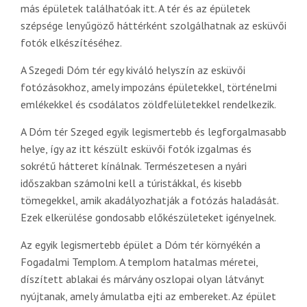
más épületek találhatóak itt. A tér és az épületek
szépsége lenyűgöző háttérként szolgálhatnak az esküvői
fotók elkészítéséhez.
A Szegedi Dóm tér egy kiváló helyszín az esküvői
fotózásokhoz, amely impozáns épületekkel, történelmi
emlékekkel és csodálatos zöldfelületekkel rendelkezik.
A Dóm tér Szeged egyik legismertebb és legforgalmasabb
helye, így az itt készült esküvői fotók izgalmas és
sokrétű hátteret kínálnak. Természetesen a nyári
időszakban számolni kell a túristákkal, és kisebb
tömegekkel, amik akadályozhatják a fotózás haladását.
Ezek elkerülése gondosabb előkészületeket igényelnek.
Az egyik legismertebb épület a Dóm tér környékén a
Fogadalmi Templom. A templom hatalmas méretei,
díszített ablakai és márvány oszlopai olyan látványt
nyújtanak, amely ámulatba ejti az embereket. Az épület