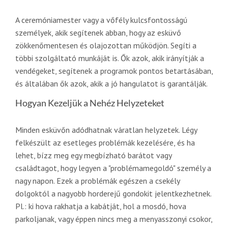
A ceremóniamester vagy a vőfély kulcsfontosságú
személyek, akik segítenek abban, hogy az esküvő
zökkenőmentesen és olajozottan működjön. Segíti a
többi szolgáltató munkáját is. Ők azok, akik irányítják a
vendégeket, segítenek a programok pontos betartásában,
és általában ők azok, akik a jó hangulatot is garantálják.
Hogyan Kezeljük a Nehéz Helyzeteket
Minden esküvőn adódhatnak váratlan helyzetek. Légy
felkészült az esetleges problémák kezelésére, és ha
lehet, bízz meg egy megbízható barátot vagy
családtagot, hogy legyen a "problémamegoldó" személy a
nagy napon. Ezek a problémák egészen a csekély
dolgoktól a nagyobb horderejű gondokit jelentkezhetnek.
Pl.: ki hova rakhatja a kabátját, hol a mosdó, hova
parkoljanak, vagy éppen nincs meg a menyasszonyi csokor,