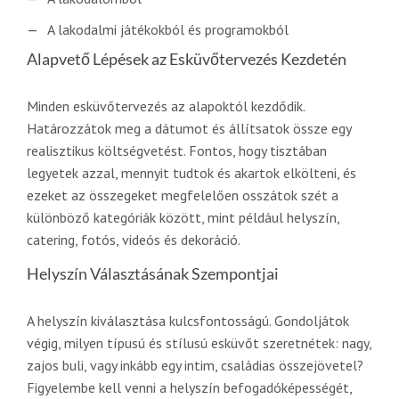
A lakodalmi játékokból és programokból
Alapvető Lépések az Esküvőtervezés Kezdetén
Minden esküvőtervezés az alapoktól kezdődik.
Határozzátok meg a dátumot és állítsatok össze egy
realisztikus költségvetést. Fontos, hogy tisztában
legyetek azzal, mennyit tudtok és akartok elkölteni, és
ezeket az összegeket megfelelően osszátok szét a
különböző kategóriák között, mint például helyszín,
catering, fotós, videós és dekoráció.
Helyszín Választásának Szempontjai
A helyszín kiválasztása kulcsfontosságú. Gondoljátok
végig, milyen típusú és stílusú esküvőt szeretnétek: nagy,
zajos buli, vagy inkább egy intim, családias összejövetel?
Figyelembe kell venni a helyszín befogadóképességét,