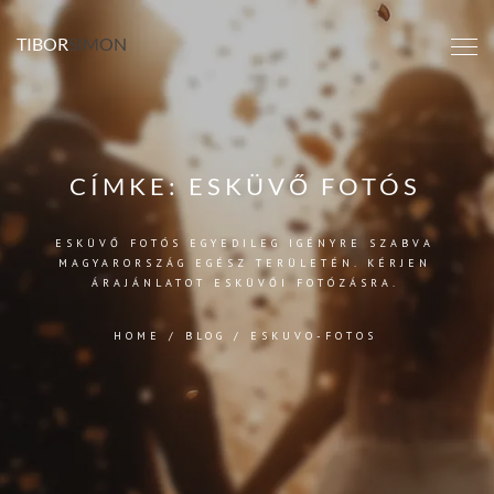
TIBOR
SIMON
CÍMKE:
ESKÜVŐ FOTÓS
ESKÜVŐ FOTÓS EGYEDILEG IGÉNYRE SZABVA
MAGYARORSZÁG EGÉSZ TERÜLETÉN. KÉRJEN
ÁRAJÁNLATOT ESKÜVŐI FOTÓZÁSRA.
HOME
/
BLOG
/
ESKUVO-FOTOS