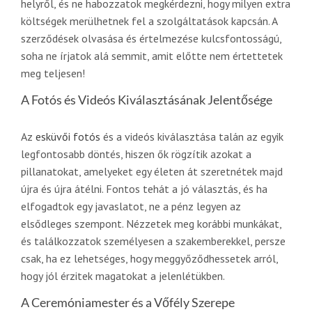
helyről, és ne habozzatok megkérdezni, hogy milyen extra
költségek merülhetnek fel a szolgáltatások kapcsán. A
szerződések olvasása és értelmezése kulcsfontosságú,
soha ne írjatok alá semmit, amit előtte nem értettetek
meg teljesen!
A Fotós és Videós Kiválasztásának Jelentősége
Az
esküvői fotós
és a videós kiválasztása talán az egyik
legfontosabb döntés, hiszen ők rögzítik azokat a
pillanatokat, amelyeket egy életen át szeretnétek majd
újra és újra átélni. Fontos tehát a jó választás, és ha
elfogadtok egy javaslatot, ne a pénz legyen az
elsődleges szempont. Nézzetek meg korábbi munkákat,
és találkozzatok személyesen a szakemberekkel, persze
csak, ha ez lehetséges, hogy meggyőződhessetek arról,
hogy jól érzitek magatokat a jelenlétükben.
A Ceremóniamester és a Vőfély Szerepe