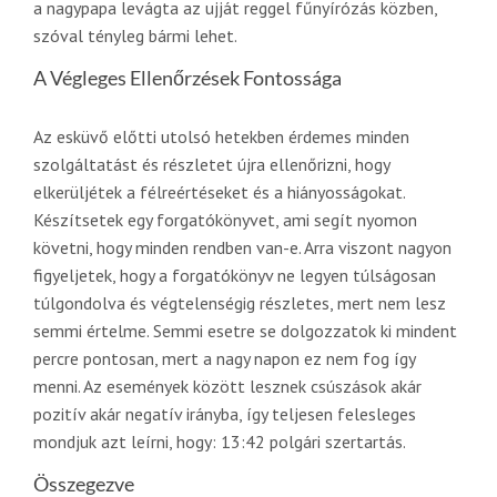
a nagypapa levágta az ujját reggel fűnyírózás közben,
szóval tényleg bármi lehet.
A Végleges Ellenőrzések Fontossága
Az esküvő előtti utolsó hetekben érdemes minden
szolgáltatást és részletet újra ellenőrizni, hogy
elkerüljétek a félreértéseket és a hiányosságokat.
Készítsetek egy forgatókönyvet, ami segít nyomon
követni, hogy minden rendben van-e. Arra viszont nagyon
figyeljetek, hogy a forgatókönyv ne legyen túlságosan
túlgondolva és végtelenségig részletes, mert nem lesz
semmi értelme. Semmi esetre se dolgozzatok ki mindent
percre pontosan, mert a nagy napon ez nem fog így
menni. Az események között lesznek csúszások akár
pozitív akár negatív irányba, így teljesen felesleges
mondjuk azt leírni, hogy: 13:42 polgári szertartás.
Összegezve