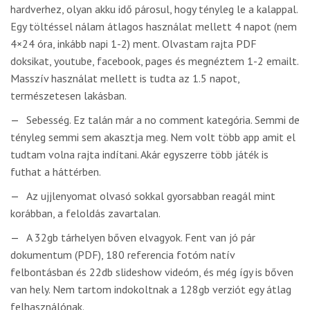
hardverhez, olyan akku idő párosul, hogy tényleg le a kalappal.
Egy töltéssel nálam átlagos használat mellett 4 napot (nem
4×24 óra, inkább napi 1-2) ment. Olvastam rajta PDF
doksikat, youtube, facebook, pages és megnéztem 1-2 emailt.
Masszív használat mellett is tudta az 1.5 napot,
természetesen lakásban.
Sebesség. Ez talán már a no comment kategória. Semmi de
tényleg semmi sem akasztja meg. Nem volt több app amit el
tudtam volna rajta indítani. Akár egyszerre több játék is
futhat a háttérben.
Az ujjlenyomat olvasó sokkal gyorsabban reagál mint
korábban, a feloldás zavartalan.
A 32gb tárhelyen bőven elvagyok. Fent van jó pár
dokumentum (PDF), 180 referencia fotóm natív
felbontásban és 22db slideshow videóm, és még így is bőven
van hely. Nem tartom indokoltnak a 128gb verziót egy átlag
felhasználónak.