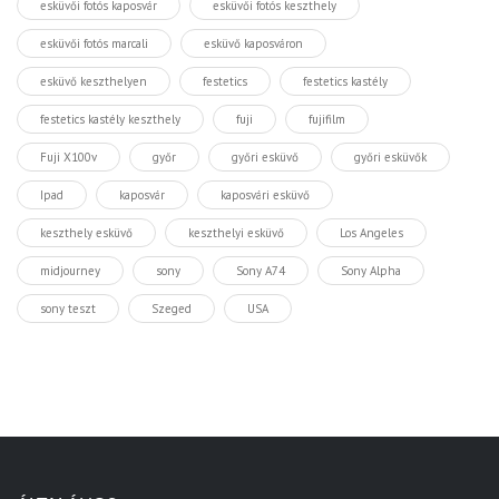
esküvői fotós kaposvár
esküvői fotós keszthely
esküvői fotós marcali
esküvő kaposváron
esküvő keszthelyen
festetics
festetics kastély
festetics kastély keszthely
fuji
fujifilm
Fuji X100v
győr
győri esküvő
győri esküvők
Ipad
kaposvár
kaposvári esküvő
keszthely esküvő
keszthelyi esküvő
Los Angeles
midjourney
sony
Sony A74
Sony Alpha
sony teszt
Szeged
USA