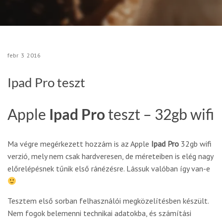
febr
3
2016
Ipad Pro teszt
Apple
Ipad Pro
teszt – 32gb wifi
Ma végre megérkezett hozzám is az Apple
Ipad Pro
32gb wifi
verzió, mely nem csak hardveresen, de méreteiben is elég nagy
előrelépésnek tűnik első ránézésre. Lássuk valóban így van-e
Tesztem első sorban felhasználói megközelítésben készült.
Nem fogok belemenni technikai adatokba, és számítási