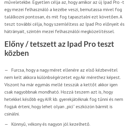
műveletekbe. Egyetlen célja az, hogy amikor az új Ipad Pro -t
egy mezei felhasználó a kezébe veszi, bemutassa mivel fog
találkozni pontosan, és mit fog tapasztalni ezt követően. A
teszt további célja, hogy szemléltess az Ipad Pro előnyeit és
hátrányait, szintén mezei felhasználói megközelítéssel.
Előny / tetszett az Ipad Pro teszt
közben
Furcsa, hogy a nagy méret ellenére az első kézbevétel
nem kelt akkora különbségérzetet egy Air mérethez képest.
Viszont ha már egymás mellé tesszük a kettőt akkor igen
csak nagyobbnak mondható. Hozzá teszem azt is, hogy
hetekkel később egy AIR kb. gyerekjátéknak fog tűnni és nem
fogjuk érteni, hogy lehet olyan „pici” eszközön bármit is
csinálni.
Könnyű, vékony és nagyon jól kezelhető.