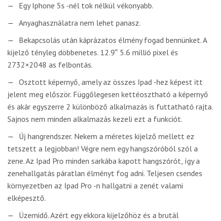
Egy Iphone 5s -nél tok nélkül vékonyabb.
Anyaghasználatra nem lehet panasz.
Bekapcsolás után káprázatos élmény fogad bennünket. A
kijelző tényleg döbbenetes. 12.9″ 5.6 millió pixel és
2732×2048 as felbontás.
Osztott képernyő, amely az összes Ipad -hez képest itt
jelent meg először. Függőlegesen kettéosztható a képernyő
és akár egyszerre 2 különböző alkalmazás is futtatható rajta.
Sajnos nem minden alkalmazás kezeli ezt a funkciót.
Új hangrendszer. Nekem a méretes kijelző mellett ez
tetszett a legjobban! Végre nem egy hangszóróból szól a
zene. Az Ipad Pro minden sarkába kapott hangszórót, így a
zenehallgatás páratlan élményt fog adni. Teljesen csendes
környezetben az Ipad Pro -n hallgatni a zenét valami
elképesztő.
Üzemidő. Azért egy ekkora kijelzőhöz és a brutál