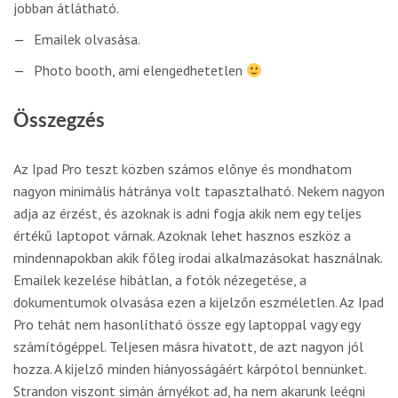
jobban átlátható.
Emailek olvasása.
Photo booth, ami elengedhetetlen
Összegzés
Az Ipad Pro teszt közben számos előnye és mondhatom
nagyon minimális hátránya volt tapasztalható. Nekem nagyon
adja az érzést, és azoknak is adni fogja akik nem egy teljes
értékű laptopot várnak. Azoknak lehet hasznos eszköz a
mindennapokban akik főleg irodai alkalmazásokat használnak.
Emailek kezelése hibátlan, a fotók nézegetése, a
dokumentumok olvasása ezen a kijelzőn eszméletlen. Az Ipad
Pro tehát nem hasonlítható össze egy laptoppal vagy egy
számítógéppel. Teljesen másra hivatott, de azt nagyon jól
hozza. A kijelző minden hiányosságáért kárpótol bennünket.
Strandon viszont simán árnyékot ad, ha nem akarunk leégni