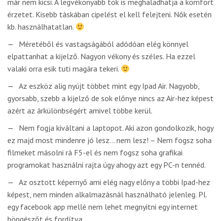
már nem kicsi. A legvékonyabb tok is meghaladhatja a komfort
érzetet. Kisebb táskában cipelést el kell felejteni. Nők esetén
kb. használhatatlan.
Méretéből és vastagságából adódóan elég könnyel
elpattanhat a kijelző. Nagyon vékony és széles. Ha ezzel
valaki orra esik tuti magára tekeri.
Az eszköz alig nyújt többet mint egy Ipad Air. Nagyobb,
gyorsabb, szebb a kijelző de sok előnye nincs az Air-hez képest
azért az árkülönbségért amivel többe kerül.
Nem fogja kiváltani a laptopot. Aki azon gondolkozik, hogy
ez majd most mindenre jó lesz… nem lesz! – Nem fogsz soha
filmeket másolni rá F5-el és nem fogsz soha grafikai
programokat használni rajta úgy ahogy azt egy PC-n tennéd.
Az osztott képernyő ami elég nagy előny a többi Ipad-hez
képest, nem minden alkalmazásnál használható jelenleg. Pl.
egy facebook app mellé nem lehet megnyitni egy internet
böngészőt és fordítva.