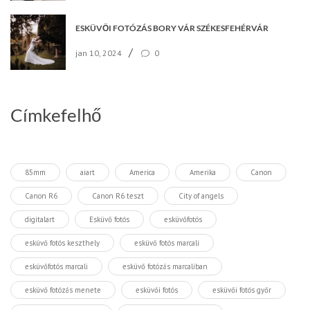
ESKÜVŐI FOTÓZÁS BORY VÁR SZÉKESFEHÉRVÁR
/
jan 10, 2024
0
Címkefelhő
85mm
aiart
America
Amerika
Canon
Canon R6
Canon R6 teszt
City of angels
digitalart
Esküvő fotós
esküvőfotós
esküvő fotós keszthely
esküvő fotós marcali
esküvőfotós marcali
esküvő fotózás marcaliban
esküvő fotózás menete
esküvői fotós
esküvői fotós győr