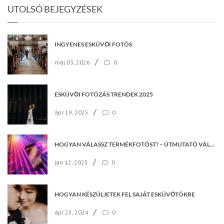
UTOLSÓ BEJEGYZÉSEK
INGYENES ESKÜVŐI FOTÓS
/
máj 03, 2026
0
ESKÜVŐI FOTÓZÁS TRENDEK 2025
/
ápr 19, 2025
0
HOGYAN VÁLASSZ TERMÉKFOTÓST? – ÚTMUTATÓ VÁLLALKOZÁSOKNAK
/
jan 12, 2025
0
HOGYAN KÉSZÜLJETEK FEL SAJÁT ESKÜVŐTÖKRE
/
ápr 25, 2024
0