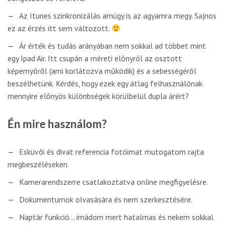
Az Itunes szinkronizálás amúgy is az agyamra megy. Sajnos
ez az érzés itt sem változott.
Ár érték és tudás arányában nem sokkal ad többet mint
egy Ipad Air. Itt csupán a méreti előnyről az osztott
képernyőről (ami korlátozva működik) és a sebességéről
beszélhetünk. Kérdés, hogy ezek egy átlag felhasználónak
mennyire előnyös különbségek körülbelül dupla árért?
Én mire használom?
Esküvői és divat referencia fotóimat mutogatom rajta
megbeszéléseken.
Kamerarendszerre csatlakoztatva online megfigyelésre.
Dokumentumok olvasására és nem szerkesztésére.
Naptár funkció… imádom mert hatalmas és nekem sokkal