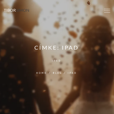
TIBOR
SIMON
CÍMKE:
IPAD
IPAD
HOME
/
BLOG
/
IPAD