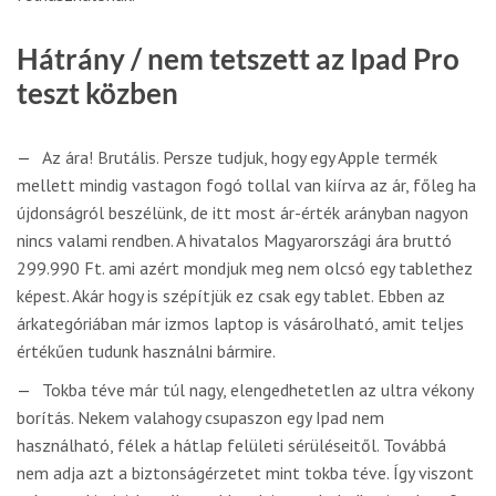
Hátrány / nem tetszett az Ipad Pro
teszt közben
Az ára! Brutális. Persze tudjuk, hogy egy Apple termék
mellett mindig vastagon fogó tollal van kiírva az ár, főleg ha
újdonságról beszélünk, de itt most ár-érték arányban nagyon
nincs valami rendben. A hivatalos Magyarországi ára bruttó
299.990 Ft. ami azért mondjuk meg nem olcsó egy tablethez
képest. Akár hogy is szépítjük ez csak egy tablet. Ebben az
árkategóriában már izmos laptop is vásárolható, amit teljes
értékűen tudunk használni bármire.
Tokba téve már túl nagy, elengedhetetlen az ultra vékony
borítás. Nekem valahogy csupaszon egy Ipad nem
használható, félek a hátlap felületi sérüléseitől. Továbbá
nem adja azt a biztonságérzetet mint tokba téve. Így viszont