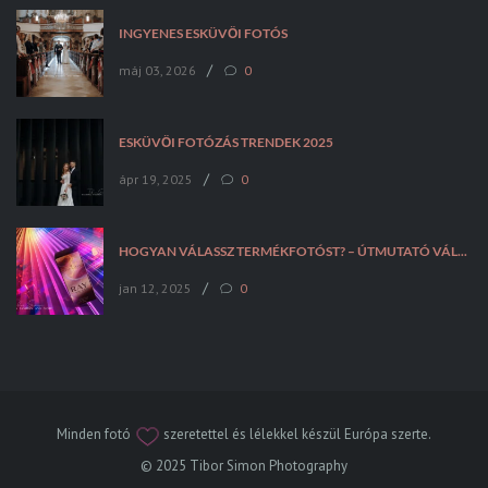
INGYENES ESKÜVŐI FOTÓS
/
máj 03, 2026
0
ESKÜVŐI FOTÓZÁS TRENDEK 2025
/
ápr 19, 2025
0
HOGYAN VÁLASSZ TERMÉKFOTÓST? – ÚTMUTATÓ VÁLLALKOZÁSOKNAK
/
jan 12, 2025
0
Minden fotó
szeretettel és lélekkel készül Európa szerte.
© 2025 Tibor Simon Photography