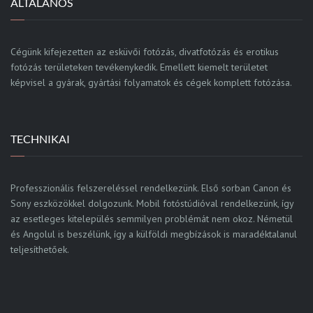
ÁLTALÁNOS
Cégünk kifejezetten az esküvői fotózás, divatfotózás és erotikus
fotózás területeken tevékenykedik. Emellett kiemelt területet
képvisel a gyárak, gyártási folyamatok és cégek komplett fotózása.
TECHNIKAI
Professzionális felszereléssel rendelkezünk. Első sorban Canon és
Sony eszközökkel dolgozunk. Mobil fotóstúdióval rendelkezünk, így
az esetleges kitelepülés semmilyen problémát nem okoz. Németül
és Angolul is beszélünk, így a külföldi megbízások is maradéktalanul
teljesíthetőek.