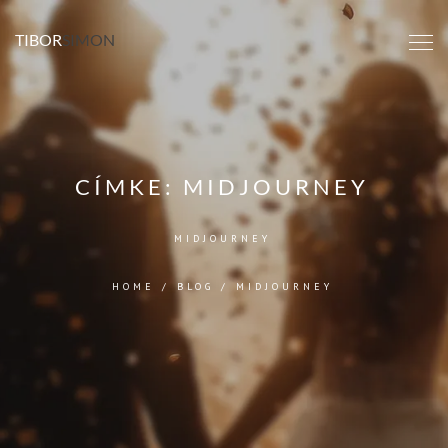
TIBOR
SIMON
CÍMKE:
MIDJOURNEY
MIDJOURNEY
HOME
/
BLOG
/
MIDJOURNEY