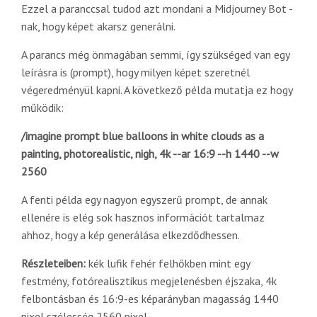
Ezzel a paranccsal tudod azt mondani a Midjourney Bot -
nak, hogy képet akarsz generálni.
A parancs még önmagában semmi, így szükséged van egy
leírásra is (prompt), hogy milyen képet szeretnél
végeredményül kapni. A következő példa mutatja ez hogy
működik:
/imagine prompt blue balloons in white clouds as a
painting, photorealistic, nigh, 4k --ar 16:9 --h 1440 --w
2560
A fenti példa egy nagyon egyszerű prompt, de annak
ellenére is elég sok hasznos információt tartalmaz
ahhoz, hogy a kép generálása elkezdődhessen.
Részleteiben:
kék lufik fehér felhőkben mint egy
festmény, fotórealisztikus megjelenésben éjszaka, 4k
felbontásban és 16:9-es képarányban magasság 1440
pixel szélesség 2560 pixel.