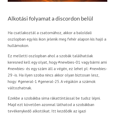
Alkotási folyamat a discordon belül
Ha csatlakoztál a csatornához, akkor a baloldali
oszlopban egy kis ikon jelenik meg fehér alapon kis hajó a
hullámokon.
Ez melletti oszlopban ahol a szobák találhatóak
keresned kell egy olyat, hogy #newbies-01 vagy bármi ami
#newbies- és egy szám áll a végén, ez lehet pl: #newbies-
29 -is. Ha ilyen szoba nincs akkor olyan biztosan lesz,
hogy: #general-1 #general-25. A végükön a számok
változhatnak.
Ezekbe a szobákba sima rákattintással be tudsz lépni.
Majd ezt követően azonnal láthatod a szobákban
tevékenykedő alkotókat. Itt kezdődik az igazi