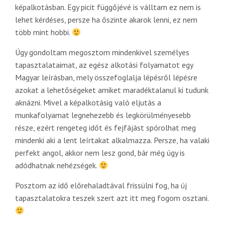
képalkotásban. Egy picit függőjévé is válltam ez nem is
lehet kérdéses, persze ha őszinte akarok lenni, ez nem
több mint hobbi.
Úgy gondoltam megosztom mindenkivel személyes
tapasztalataimat, az egész alkotási folyamatot egy
Magyar leírásban, mely összefoglalja lépésről lépésre
azokat a lehetőségeket amiket maradéktalanul ki tudunk
aknázni. Mivel a képalkotásig való eljutás a
munkafolyamat legnehezebb és legkörülményesebb
része, ezért rengeteg időt és fejfájást spórolhat meg
mindenki aki a lent leírtakat alkalmazza. Persze, ha valaki
perfekt angol, akkor nem lesz gond, bár még úgy is
adódhatnak nehézségek.
Posztom az idő előrehaladtával frissülni fog, ha új
tapasztalatokra teszek szert azt itt meg fogom osztani.