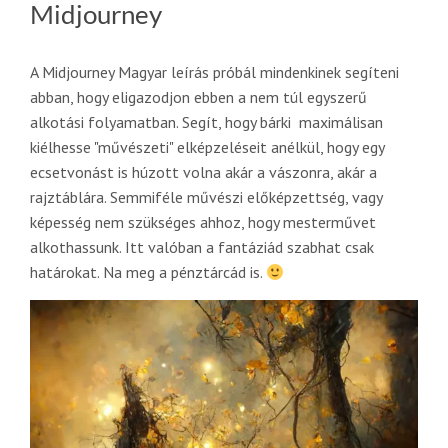
Midjourney
A Midjourney Magyar leírás próbál mindenkinek segíteni
abban, hogy eligazodjon ebben a nem túl egyszerű
alkotási folyamatban. Segít, hogy bárki maximálisan
kiélhesse "művészeti" elképzeléseit anélkül, hogy egy
ecsetvonást is húzott volna akár a vászonra, akár a
rajztáblára. Semmiféle művészi előképzettség, vagy
képesség nem szükséges ahhoz, hogy mesterművet
alkothassunk. Itt valóban a fantáziád szabhat csak
határokat. Na meg a pénztárcád is.