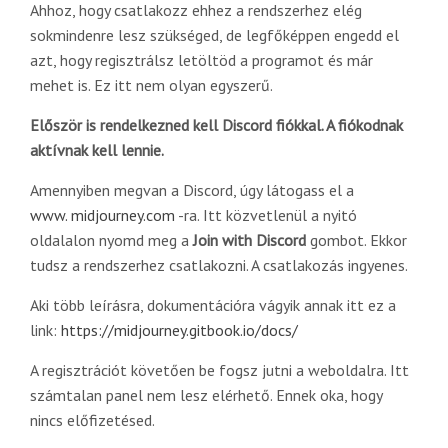
Ahhoz, hogy csatlakozz ehhez a rendszerhez elég
sokmindenre lesz szükséged, de legfőképpen engedd el
azt, hogy regisztrálsz letöltöd a programot és már
mehet is. Ez itt nem olyan egyszerű.
Először is rendelkezned kell Discord fiókkal. A fiókodnak
aktívnak kell lennie.
Amennyiben megvan a Discord, úgy látogass el a
www. midjourney.com
-ra. Itt közvetlenül a nyitó
oldalalon nyomd meg a
Join with Discord
gombot. Ekkor
tudsz a rendszerhez csatlakozni. A csatlakozás ingyenes.
Aki több leírásra, dokumentációra vágyik annak itt ez a
link:
https://midjourney.gitbook.io/docs/
A regisztrációt követően be fogsz jutni a weboldalra. Itt
számtalan panel nem lesz elérhető. Ennek oka, hogy
nincs előfizetésed.