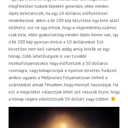
megfelelően tudunk képeket generálni, ebbe minden
lépés beletartozik, ha egy 10 dolláros előfizetéssel
rendelkezünk, akkor a kb 200 kép készítése egy este alatt
ellőhető, ezt ne úgy értsük, hogy a végeredmény számol
csak bele, ebbe gyakorlatilag minden lépés benne van, így
a kb 200 kép gyorsan elviszi a 10 dollárunkat. Ezt
követően nem kell várnunk addig amíg letelik az egy
hónap, több lehetőségünk is van további
munkafolyamatokra. Vagy előfizetünk a 30 dolláros
csomagra, vagy bekapcsoljuk a nyomon követés funkciót
amikor ugyanis a Midjourney folyamatosan terheli a
számlánkat annak fényében, hogy mennyit használjuk. Ha
ezt a megoldást választjuk lehet azt vesszük észre, hogy
a hónap végére elköltöttünk 50 dollárt vagy többet.