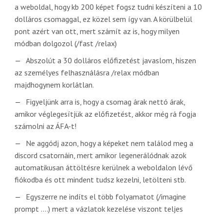
a weboldal, hogy kb 200 képet fogsz tudni készíteni a 10
dolláros csomaggal, ez közel sem így van. A körülbelül
pont azért van ott, mert számít az is, hogy milyen
módban dolgozol (/fast /relax)
Abszolút a 30 dolláros előfizetést javaslom, hiszen
az személyes felhasználásra /relax módban
majdhogynem korlátlan.
Figyeljünk arra is, hogy a csomag árak nettó árak,
amikor véglegesítjük az előfizetést, akkor még rá fogja
számolni az ÁFA-t!
Ne aggódj azon, hogy a képeket nem találod meg a
discord csatornáin, mert amikor legenerálódnak azok
automatikusan áttöltésre kerülnek a weboldalon lévő
fiókodba és ott mindent tudsz kezelni, letölteni stb.
Egyszerre ne indíts el több folyamatot (/imagine
prompt ....) mert a vázlatok kezelése viszont teljes