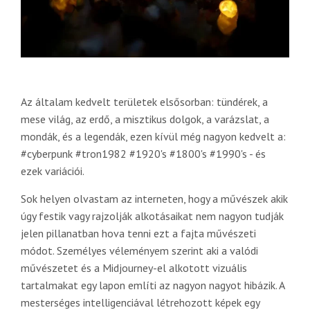
Az általam kedvelt területek elsősorban: tündérek, a
mese világ, az erdő, a misztikus dolgok, a varázslat, a
mondák, és a legendák, ezen kívül még nagyon kedvelt a:
#cyberpunk #tron1982 #1920's #1800's #1990's - és
ezek variációi.
Sok helyen olvastam az interneten, hogy a művészek akik
úgy festik vagy rajzolják alkotásaikat nem nagyon tudják
jelen pillanatban hova tenni ezt a fajta művészeti
módot. Személyes véleményem szerint aki a valódi
művészetet és a Midjourney-el alkotott vizuális
tartalmakat egy lapon említi az nagyon nagyot hibázik. A
mesterséges intelligenciával létrehozott képek egy