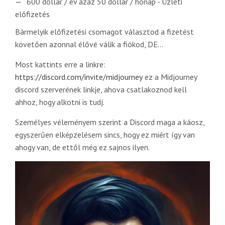
600 dollár / év azaz 50 dollár / hónap - Üzleti
előfizetés
Bármelyik előfizetési csomagot választod a fizetést
követően azonnal élővé válik a fiókod, DE...
Most kattints erre a linkre:
https://discord.com/invite/midjourney
ez a Midjourney
discord szerverének linkje, ahova csatlakoznod kell
ahhoz, hogy alkotni is tudj.
Személyes véleményem szerint a Discord maga a káosz,
egyszerűen elképzelésem sincs, hogy ez miért így van
ahogy van, de ettől még ez sajnos ilyen.