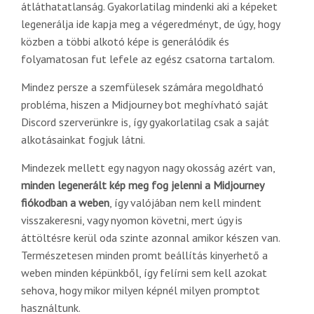
átláthatatlanság. Gyakorlatilag mindenki aki a képeket
legenerálja ide kapja meg a végeredményt, de úgy, hogy
közben a többi alkotó képe is generálódik és
folyamatosan fut lefele az egész csatorna tartalom.
Mindez persze a szemfülesek számára megoldható
probléma, hiszen a Midjourney bot meghívható saját
Discord szerverünkre is, így gyakorlatilag csak a saját
alkotásainkat fogjuk látni.
Mindezek mellett egy nagyon nagy okosság azért van,
minden legenerált kép meg fog jelenni a Midjourney
fiókodban a weben
, így valójában nem kell mindent
visszakeresni, vagy nyomon követni, mert úgy is
áttöltésre kerül oda szinte azonnal amikor készen van.
Természetesen minden promt beállítás kinyerhető a
weben minden képünkből, így felírni sem kell azokat
sehova, hogy mikor milyen képnél milyen promptot
használtunk.