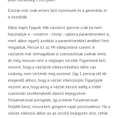
Ezután már csak entert kell nyomnunk és a generálás el
is kezdődik.
Ekkor kapni fogunk 4db vázlatot (persze csak ha nem
használjuk a --creative --testp --upbeta paramétereket is,
mert akkor egyet) azokkal a paraméterekkel amikkel fent
megadtuk. Persze itt az MI elképzelése szerint. A
vázlatok már önmagukban is szenzációsak tudnak lenni,
de még messze nem a végleges verziók. Figyelnünk kell
viszont, hogy a vázlatok elkészítéséhez időre van
szükség, nem történik meg azonnal. Úgy 1 percnyi idő kb
elegendő ahhoz, hogy a vázlat elkészüljön. Figyeljünk
viszont arra, hogy amíg a vázlat készül addig a többi
csatornán tevékenykedő alkotó bejegyzései
folyamatosan pörögnek, így a miénk folyamatosan
feljebb kerül, vissza kell görgetni saját posztunkhoz. Ha a
vázlat elkészül akkor az az utolsó bejegyzés lesz, tehát