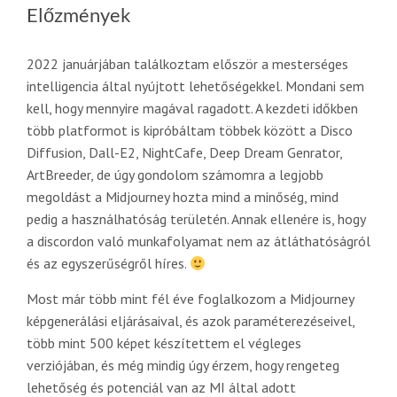
Előzmények
2022 januárjában találkoztam először a mesterséges
intelligencia által nyújtott lehetőségekkel. Mondani sem
kell, hogy mennyire magával ragadott. A kezdeti időkben
több platformot is kipróbáltam többek között a Disco
Diffusion, Dall-E2, NightCafe, Deep Dream Genrator,
ArtBreeder, de úgy gondolom számomra a legjobb
megoldást a Midjourney hozta mind a minőség, mind
pedig a használhatóság területén. Annak ellenére is, hogy
a discordon való munkafolyamat nem az átláthatóságról
és az egyszerűségről híres.
Most már több mint fél éve foglalkozom a Midjourney
képgenerálási eljárásaival, és azok paraméterezéseivel,
több mint 500 képet készítettem el végleges
verziójában, és még mindig úgy érzem, hogy rengeteg
lehetőség és potenciál van az MI által adott