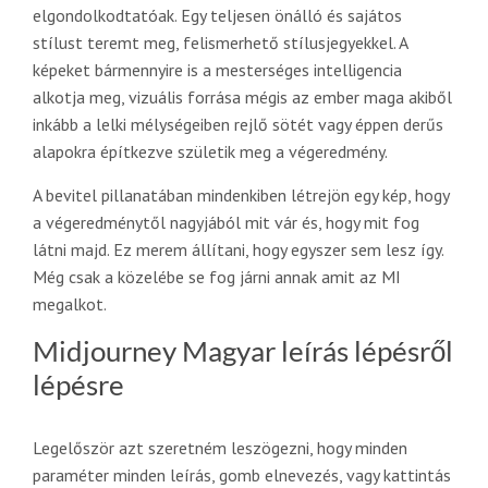
elgondolkodtatóak. Egy teljesen önálló és sajátos
stílust teremt meg, felismerhető stílusjegyekkel. A
képeket bármennyire is a mesterséges intelligencia
alkotja meg, vizuális forrása mégis az ember maga akiből
inkább a lelki mélységeiben rejlő sötét vagy éppen derűs
alapokra építkezve születik meg a végeredmény.
A bevitel pillanatában mindenkiben létrejön egy kép, hogy
a végeredménytől nagyjából mit vár és, hogy mit fog
látni majd. Ez merem állítani, hogy egyszer sem lesz így.
Még csak a közelébe se fog járni annak amit az MI
megalkot.
Midjourney Magyar leírás lépésről
lépésre
Legelőször azt szeretném leszögezni, hogy minden
paraméter minden leírás, gomb elnevezés, vagy kattintás