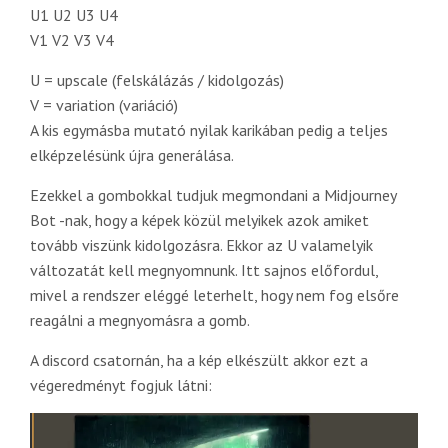
U1 U2 U3 U4
V1 V2 V3 V4
U = upscale (felskálázás / kidolgozás)
V = variation (variáció)
A kis egymásba mutató nyilak karikában pedig a teljes
elképzelésünk újra generálása.
Ezekkel a gombokkal tudjuk megmondani a Midjourney
Bot -nak, hogy a képek közül melyikek azok amiket
tovább viszünk kidolgozásra. Ekkor az U valamelyik
változatát kell megnyomnunk. Itt sajnos előfordul,
mivel a rendszer eléggé leterhelt, hogy nem fog elsőre
reagálni a megnyomásra a gomb.
A discord csatornán, ha a kép elkészült akkor ezt a
végeredményt fogjuk látni: