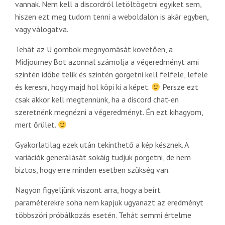
vannak. Nem kell a discordról letöltögetni egyiket sem,
hiszen ezt meg tudom tenni a weboldalon is akár egyben,
vagy válogatva.
Tehát az U gombok megnyomását követően, a
Midjourney Bot azonnal számolja a végeredményt ami
szintén időbe telik és szintén görgetni kell felfele, lefele
és keresni, hogy majd hol köpi ki a képet.
Persze ezt
csak akkor kell megtennünk, ha a discord chat-en
szeretnénk megnézni a végeredményt. Én ezt kihagyom,
mert őrület.
Gyakorlatilag ezek után tekinthető a kép késznek. A
variációk generálását sokáig tudjuk pörgetni, de nem
biztos, hogy erre minden esetben szükség van.
Nagyon figyeljünk viszont arra, hogy a beírt
paraméterekre soha nem kapjuk ugyanazt az eredményt
többszöri próbálkozás esetén. Tehát semmi értelme