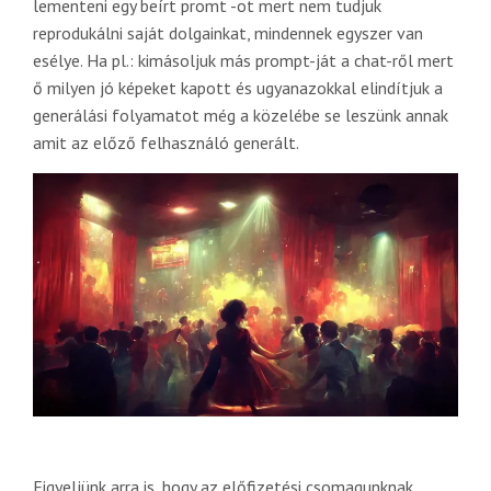
lementeni egy beírt promt -ot mert nem tudjuk
reprodukálni saját dolgainkat, mindennek egyszer van
esélye. Ha pl.: kimásoljuk más prompt-ját a chat-ről mert
ő milyen jó képeket kapott és ugyanazokkal elindítjuk a
generálási folyamatot még a közelébe se leszünk annak
amit az előző felhasználó generált.
Figyeljünk arra is, hogy az előfizetési csomagunknak