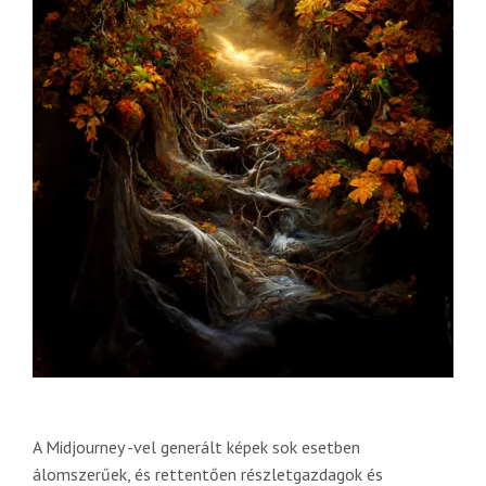
A Midjourney -vel generált képek sok esetben
álomszerűek, és rettentően részletgazdagok és