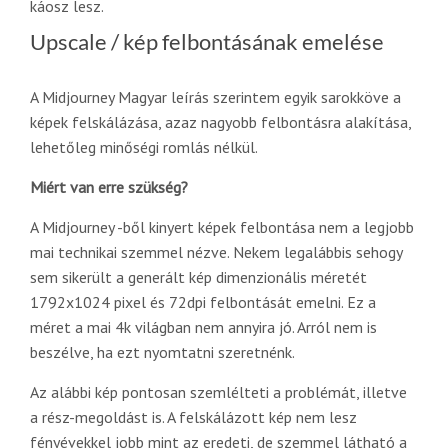
káosz lesz.
Upscale / kép felbontásának emelése
A Midjourney Magyar leírás szerintem egyik sarokköve a
képek felskálázása, azaz nagyobb felbontásra alakítása,
lehetőleg minőségi romlás nélkül.
Miért van erre szükség?
A Midjourney -ből kinyert képek felbontása nem a legjobb
mai technikai szemmel nézve. Nekem legalábbis sehogy
sem sikerült a generált kép dimenzionális méretét
1792x1024 pixel és 72dpi felbontását emelni. Ez a
méret a mai 4k világban nem annyira jó. Arról nem is
beszélve, ha ezt nyomtatni szeretnénk.
Az alábbi kép pontosan szemlélteti a problémát, illetve
a rész-megoldást is. A felskálázott kép nem lesz
fényévekkel jobb mint az eredeti, de szemmel látható a